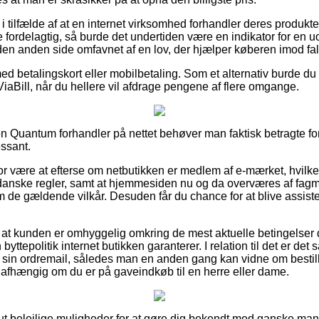
i tilfælde af at en internet virksomhed forhandler deres produkte
ordelagtig, så burde det undertiden være en indikator for en uop
den anden side omfavnet af en lov, der hjælper køberen imod fal
med betalingskort eller mobilbetaling. Som et alternativ burde du 
ViaBill, når du hellere vil afdrage pengene af flere omgange.
 Quantum forhandler på nettet behøver man faktisk betragte fo
essant.
or være at efterse om netbutikken er medlem af e-mærket, hvilket 
 danske regler, samt at hjemmesiden nu og da overværes af fa
e gældende vilkår. Desuden får du chance for at blive assiste
t at kunden er omhyggelig omkring de mest aktuelle betingelser d
ttepolitik internet butikken garanterer. I relation til det er det
sin ordremail, således man en anden gang kan vidne om besti
afhængig om du er på gaveindkøb til en herre eller dame.
olut belejlige muligheder for at gøre dig bekendt med ganske ma