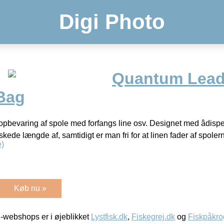
Digi Photo
Quantum Lead
Bag
il opbevaring af spole med forfangs line osv. Designet med âdisp
kede længde af, samtidigt er man fri for at linen fader af spole
)
Køb nu »
-webshops er i øjeblikket
Lystfisk.dk
,
Fiskegrej.dk
og
Fiskpåkro