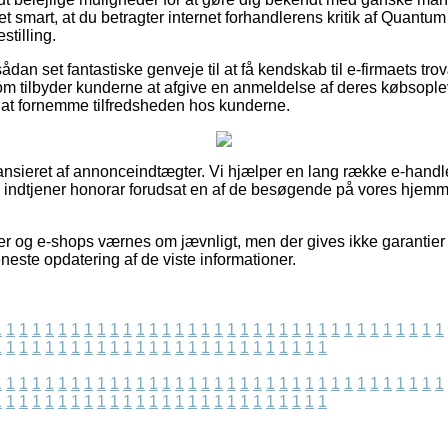
et smart, at du betragter internet forhandlerens kritik af Quan
stilling.
sådan set fantastiske genveje til at få kendskab til e-firmaets t
som tilbyder kunderne at afgive en anmeldelse af deres købsopl
l at fornemme tilfredsheden hos kunderne.
nsieret af annonceindtægter. Vi hjælper en lang række e-handle
og indtjener honorar forudsat en af de besøgende på vores hjem
r og e-shops værnes om jævnligt, men der gives ikke garantier
seneste opdatering af de viste informationer.
1
1
1
1
1
1
1
1
1
1
1
1
1
1
1
1
1
1
1
1
1
1
1
1
1
1
1
1
1
1
1
1
1
1
1
1
1
1
1
1
1
1
1
1
1
1
1
1
1
1
1
1
1
1
1
1
1
1
1
1
1
1
1
1
1
1
1
1
1
1
1
1
1
1
1
1
1
1
1
1
1
1
1
1
1
1
1
1
1
1
1
1
1
1
1
1
1
1
1
1
1
1
1
1
1
1
1
1
1
1
1
1
1
1
1
1
1
1
1
1
1
1