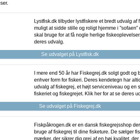
iser.
Lystfisk.dk tilbyder lystfiskere et bredt udvalg af
muligt at sidde stille og roligt hjemme i ”sofaen” 
skal bruge for at få nogle herlige fiskeoplevelser.
deres udvalg.
Se udvalget på Lystfisk.dk
I mere end 50 år har Fiskegrej.dk solgt godt og bil
enhver form for fiskeri. Deres kendetegn har al
udvalg af fiskegrej, et højt serviceniveau og en 
fiskeriet og fiskegrejet. Klik her for at se deres u
Se udvalget på Fiskegrej.dk
Fiskpåkrogen.dk er en dansk fiskegrejsshop der 
bruge af fiskegrej til dine fisketure. De sælger fi
mærker, der sikrer dig grej af en høj kvalitet, der 