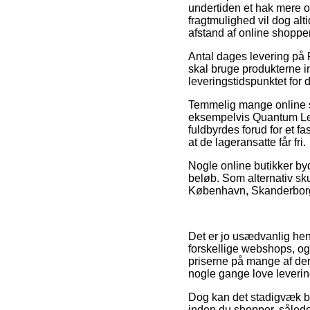
undertiden et hak mere 
fragtmulighed vil dog alt
afstand af online shopp
Antal dages levering på P
skal bruge produkterne in
leveringstidspunktet for 
Temmelig mange online s
eksempelvis Quantum Lea
fuldbyrdes forud for et fa
at de lageransatte får fri.
Nogle online butikker byd
beløb. Som alternativ sku
København, Skanderborg el
Det er jo usædvanlig hen
forskellige webshops, og 
priserne på mange af der
nogle gange love leveri
Dog kan det stadigvæk bl
inden du shopper, således