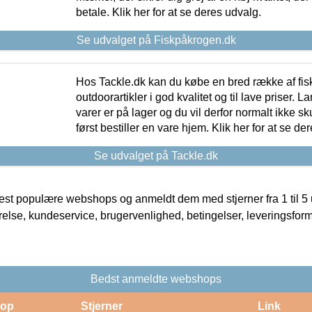
betale. Klik her for at se deres udvalg.
Se udvalget på Fiskpåkrogen.dk
Hos Tackle.dk kan du købe en bred række af fis
outdoorartikler i god kvalitet og til lave priser. L
varer er på lager og du vil derfor normalt ikke sk
først bestiller en vare hjem. Klik her for at se de
Se udvalget på Tackle.dk
t populære webshops og anmeldt dem med stjerner fra 1 til 5 ud
rrelse, kundeservice, brugervenlighed, betingelser, leveringsfor
Bedst anmeldte webshops
op
Stjerner
Link