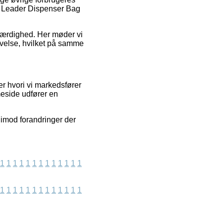
tum Leader Dispenser Bag
roværdighed. Her møder vi
evelse, hvilket på samme
r hvori vi markedsfører
meside udfører en
 imod forandringer der
1
1
1
1
1
1
1
1
1
1
1
1
1
1
1
1
1
1
1
1
1
1
1
1
1
1