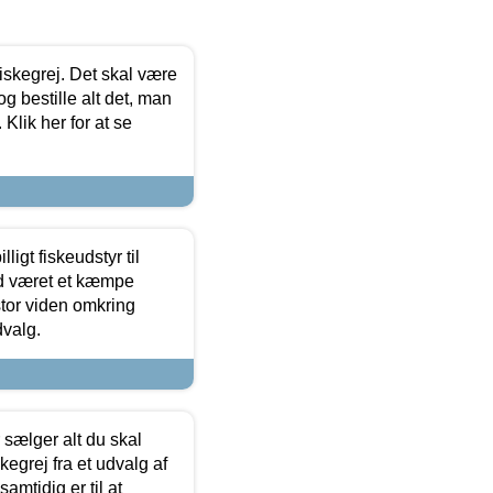
 fiskegrej. Det skal være
og bestille alt det, man
 Klik her for at se
ligt fiskeudstyr til
tid været et kæmpe
stor viden omkring
dvalg.
sælger alt du skal
skegrej fra et udvalg af
samtidig er til at