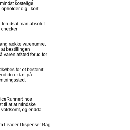
mindst kostelige
 opholder dig i kort
g forudsat man absolut
i checker
 lang række varenumre,
at bestillingen
få varen afsted forud for
ndkøbes for et bestemt
end du er tæt på
entningssted.
PriceRunner) hos
 til at at mindske
 – voldsomt, og endda
ntum Leader Dispenser Bag