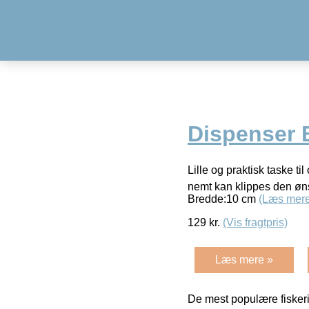
Dispenser 
Lille og praktisk taske t
nemt kan klippes den øns
Bredde:10 cm
(Læs mere
129
kr.
(Vis fragtpris)
Læs mere »
De mest populære fiskeri