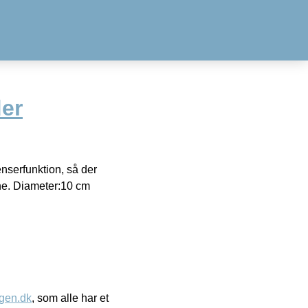
er
enserfunktion, så der
rne. Diameter:10 cm
gen.dk
, som alle har et