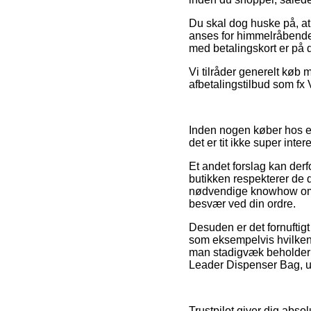
Du skal dog huske på, at 
anses for himmelråbende f
med betalingskort er på 
Vi tilråder generelt køb 
afbetalingstilbud som fx 
Inden nogen køber hos en
det er tit ikke super inter
Et andet forslag kan derf
butikken respekterer de
nødvendige knowhow om d
besvær ved din ordre.
Desuden er det fornuftig
som eksempelvis hvilken by
man stadigvæk beholder 
Leader Dispenser Bag, u
Trustpilot giver dig abs