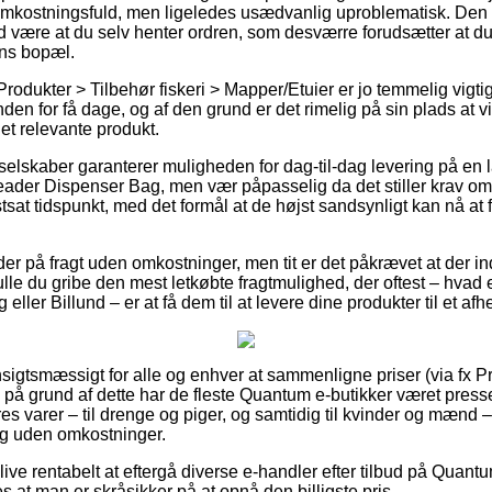
omkostningsfuld, men ligeledes usædvanlig uproblematisk. Den 
id være at du selv henter ordren, som desværre forudsætter at du
ens bopæl.
rodukter > Tilbehør fiskeri > Mapper/Etuier er jo temmelig vigti
den for få dage, og af den grund er det rimelig på sin plads at v
det relevante produkt.
elskaber garanterer muligheden for dag-til-dag levering på en
der Dispenser Bag, men vær påpasselig da det stiller krav om 
stsat tidspunkt, med det formål at de højst sandsynligt kan nå at 
er på fragt uden omkostninger, men tit er det påkrævet at der i
lle du gribe den mest letkøbte fragtmulighed, der oftest – hvad 
ler Billund – er at få dem til at levere dine produkter til et afh
sigtsmæssigt for alle og enhver at sammenligne priser (via fx 
på grund af dette har de fleste Quantum e-butikker været presset
es varer – til drenge og piger, og samtidig til kvinder og mænd
ng uden omkostninger.
ive rentabelt at eftergå diverse e-handler efter tilbud på Qua
 at man er skråsikker på at opnå den billigste pris.