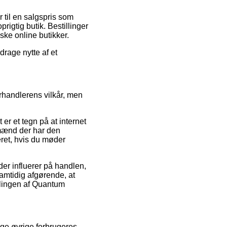
r til en salgspris som
rigtig butik. Bestillinger
ske online butikker.
drage nytte af et
rhandlerens vilkår, men
er et tegn på at internet
gmænd der har den
ret, hvis du møder
er influerer på handlen,
 samtidig afgørende, at
llingen af Quantum
nge øvrige forbrugeres