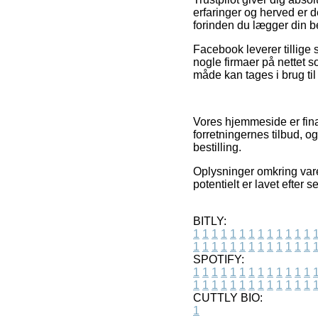
erfaringer og herved er d
forinden du lægger din be
Facebook leverer tillige 
nogle firmaer på nettet 
måde kan tages i brug ti
Vores hjemmeside er fina
forretningernes tilbud, 
bestilling.
Oplysninger omkring vare
potentielt er lavet efter 
BITLY:
1
1
1
1
1
1
1
1
1
1
1
1
1
1
1
1
1
1
1
1
1
1
1
1
1
1
SPOTIFY:
1
1
1
1
1
1
1
1
1
1
1
1
1
1
1
1
1
1
1
1
1
1
1
1
1
1
CUTTLY BIO:
1