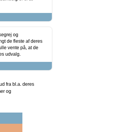
kegrej og
angt de fleste af deres
ulle vente på, at de
res udvalg.
 fra bl.a. deres
mer og