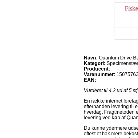
Navn:
Quantum Drive Ba
Kategori:
Specimenstæ
Producent:
Varenummer:
1507576
EAN:
Vurderet til
4.2
ud af 5 st
En række internet foretag
efterhånden levering til 
hverdag. Fragtmetoden er
levering ved køb af Quan
Du kunne ydermere udse di
oftest et hak mere bekost