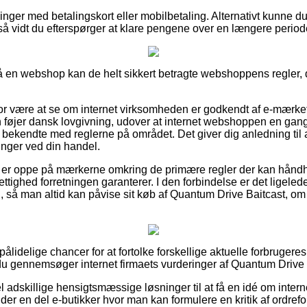
illinger med betalingskort eller mobilbetaling. Alternativt kunne 
 så vidt du efterspørger at klare pengene over en længere period
en webshop kan de helt sikkert betragte webshoppens regler, d
for være at se om internet virksomheden er godkendt af e-mærket
 føjer dansk lovgivning, udover at internet webshoppen en ga
ekendte med reglerne på området. Det giver dig anledning til at 
inger ved din handel.
er er oppe på mærkerne omkring de primære regler der kan hånd
ettighed forretningen garanterer. I den forbindelse er det ligelede
, så man altid kan påvise sit køb af Quantum Drive Baitcast, om 
pålidelige chancer for at fortolke forskellige aktuelle forbrugere
at du gennemsøger internet firmaets vurderinger af Quantum Drive B
 adskillige hensigtsmæssige løsninger til at få en idé om intern
r en del e-butikker hvor man kan formulere en kritik af ordreforl