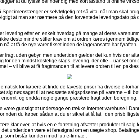
iggør at du fysisk befinder dig med kort afstand til online virk
Specimenstænger er selvfølgelig ret så vital når man skal bruge
g vigtigt at man ser nærmere på den forventede leveringsdato 
ver levering efter en enkelt hverdag på mange af deres varenu
kke desto mindre stiller krav om at ordren køres igennem tidlige
n nå at få de nye varer fikset inden de lageransatte har fyraften.
er fragt uden gebyr, men undertiden gælder det kun hvis der afta
 sig for den mindst kostelige slags levering, der ofte – uanset o
l – vil blive at få fragtmanden til at levere ordren til en pakke
lematisk for købere at finde de laveste priser fra diverse e-forha
set sig nødsaget til at nedsætte salgspriserne på varerne – til bø
– enormt, og endda nogle gange præstere fragt uden beregning.
e være gunstigt at undersøge en række internet varehuse i Dan
inden du køber, sådan at du er sikret at få fat i den prisbilligste
e klar over, at hvis en e-forretning afsætter produkter til salg f
 det undertiden være et faresignal om en uægte shop. Betalinge
ng, som bistår kunden imod fup e-firmaer.