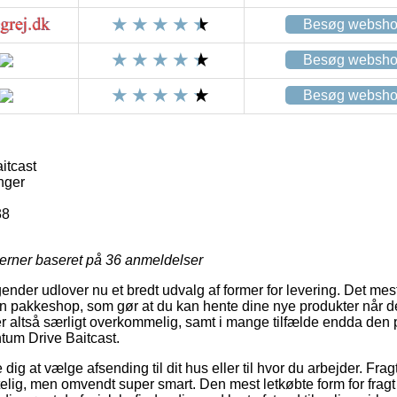
Besøg websh
Besøg websh
Besøg websh
itcast
nger
38
jerner baseret på
36
anmeldelser
ender udlover nu et bredt udvalg af former for levering. Det mes
en pakkeshop, som gør at du kan hente dine nye produkter når de
 altså særligt overkommelig, samt i mange tilfælde endda den pr
tum Drive Baitcast.
g at vælge afsending til dit hus eller til hvor du arbejder. Fra
elig, men omvendt super smart. Den mest letkøbte form for fragt