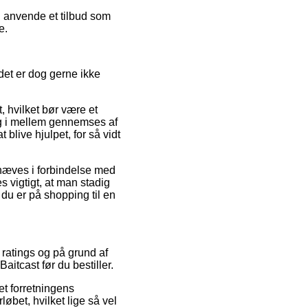
du anvende et tilbud som
e.
et er dog gerne ikke
, hvilket bør være et
ng i mellem gennemses af
blive hjulpet, for så vidt
hæves i forbindelse med
s vigtigt, at man stadig
du er på shopping til en
s ratings og på grund af
aitcast før du bestiller.
et forretningens
øbet, hvilket lige så vel