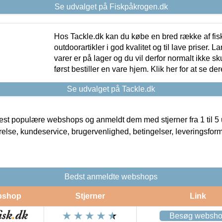
Se udvalget på Fiskpåkrogen.dk
Hos Tackle.dk kan du købe en bred række af fis
outdoorartikler i god kvalitet og til lave priser. L
varer er på lager og du vil derfor normalt ikke sk
først bestiller en vare hjem. Klik her for at se de
Se udvalget på Tackle.dk
t populære webshops og anmeldt dem med stjerner fra 1 til 5 ud
rrelse, kundeservice, brugervenlighed, betingelser, leveringsfor
Bedst anmeldte webshops
bshop
Stjerner
Link
Besøg websh