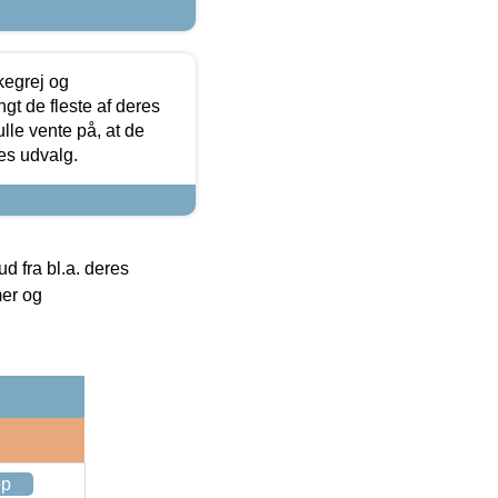
kegrej og
angt de fleste af deres
ulle vente på, at de
res udvalg.
 fra bl.a. deres
mer og
op