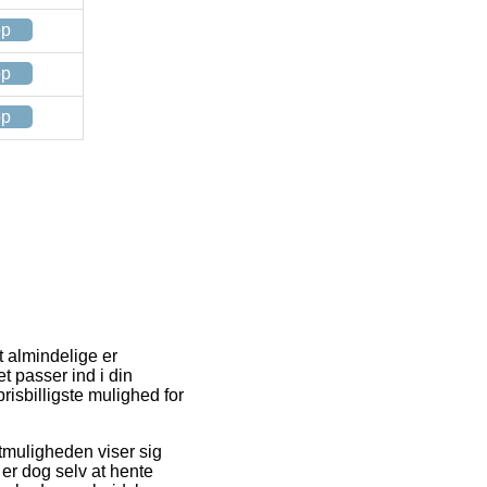
op
op
op
t almindelige er
t passer ind i din
isbilligste mulighed for
gtmuligheden viser sig
 er dog selv at hente