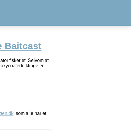
 Baitcast
tor fiskeriet. Selvom at
epoxycoatede klinge er
gen.dk
, som alle har et