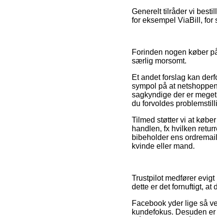
Generelt tilråder vi best
for eksempel ViaBill, for
Forinden nogen køber på 
særlig morsomt.
Et andet forslag kan der
sympol på at netshoppen
sagkyndige der er meget b
du forvoldes problemstill
Tilmed støtter vi at køb
handlen, fx hvilken returr
bibeholder ens ordremail
kvinde eller mand.
Trustpilot medfører evigt 
dette er det fornuftigt, 
Facebook yder lige så vel
kundefokus. Desuden er de