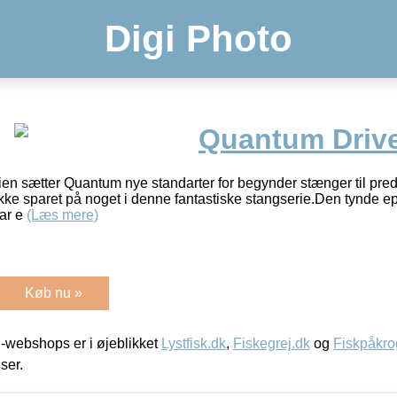
Digi Photo
Quantum Drive
ien sætter Quantum nye standarter for begynder stænger til preda
er ikke sparet på noget i denne fantastiske stangserie.Den tynde 
har e
(Læs mere)
Køb nu »
-webshops er i øjeblikket
Lystfisk.dk
,
Fiskegrej.dk
og
Fiskpåkro
iser.