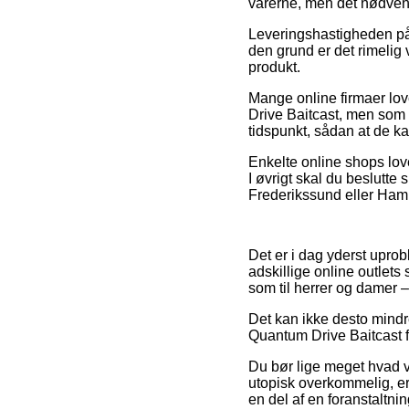
varerne, men det nødvend
Leveringshastigheden på 
den grund er det rimeli
produkt.
Mange online firmaer lo
Drive Baitcast, men som i
tidspunkt, sådan at de ka
Enkelte online shops lov
I øvrigt skal du beslutte
Frederikssund eller Hamme
Det er i dag yderst uprob
adskillige online outlets 
som til herrer og damer 
Det kan ikke desto mindr
Quantum Drive Baitcast for
Du bør lige meget hvad vær
utopisk overkommelig, er
en del af en foranstaltni