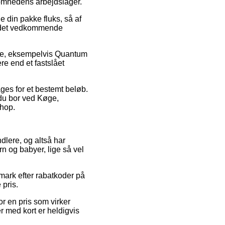
somhedens arbejdslager.
 din pakke fluks, så af
på det vedkommende
mre, eksempelvis Quantum
re end et fastslået
ges for et bestemt beløb.
m du bor ved Køge,
shop.
ndlere, og altså har
rn og babyer, lige så vel
mark efter rabatkoder på
 pris.
or en pris som virker
r med kort er heldigvis