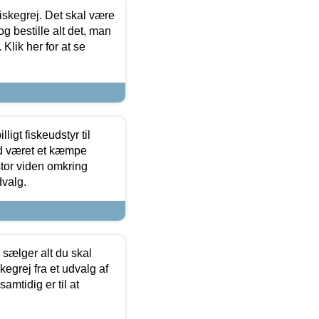
 fiskegrej. Det skal være
og bestille alt det, man
 Klik her for at se
ligt fiskeudstyr til
tid været et kæmpe
stor viden omkring
dvalg.
sælger alt du skal
skegrej fra et udvalg af
samtidig er til at