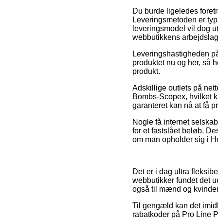
Du burde ligeledes foretræ
Leveringsmetoden er typ
leveringsmodel vil dog u
webbutikkens arbejdslag
Leveringshastigheden på
produktet nu og her, så h
produkt.
Adskillige outlets på ne
Bombs-Scopex, hvilket kr
garanteret kan nå at få 
Nogle få internet selskab
for et fastslået beløb. 
om man opholder sig i Hel
Det er i dag ultra fleksib
webbutikker fundet det u
også til mænd og kvinder
Til gengæld kan det imid
rabatkoder på Pro Line PV