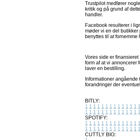
Trustpilot medfører nogl
kritik og på grund af det
handler.
Facebook resulterer i lign
møder vi en del butikker
benyttes til at fornemme
Vores side er finansiere
form af at vi annoncerer
laver en bestilling.
Informationer angående t
forandringer der eventuel
BITLY:
1
1
1
1
1
1
1
1
1
1
1
1
1
1
1
1
1
1
1
1
1
1
1
1
1
1
SPOTIFY:
1
1
1
1
1
1
1
1
1
1
1
1
1
1
1
1
1
1
1
1
1
1
1
1
1
1
CUTTLY BIO: