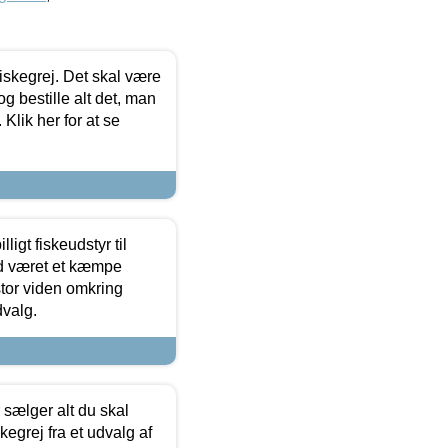
 fiskegrej. Det skal være
og bestille alt det, man
 Klik her for at se
ligt fiskeudstyr til
tid været et kæmpe
stor viden omkring
dvalg.
sælger alt du skal
skegrej fra et udvalg af