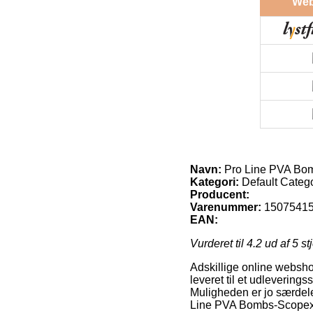
We
Navn:
Pro Line PVA Bo
Kategori:
Default Categ
Producent:
Varenummer:
1507541
EAN:
Vurderet til
4.2
ud af 5 st
Adskillige online webshops
leveret til et udleverings
Muligheden er jo særdeles
Line PVA Bombs-Scopex