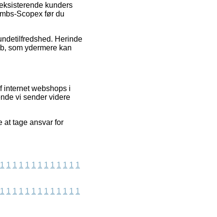
 eksisterende kunders
 Bombs-Scopex før du
 kundetilfredshed. Herinde
køb, som ydermere kan
f internet webshops i
ende vi sender videre
 at tage ansvar for
1
1
1
1
1
1
1
1
1
1
1
1
1
1
1
1
1
1
1
1
1
1
1
1
1
1