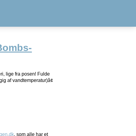
 Bombs-
i, lige fra posen! Fulde
gig af vandtemperatur)â¢
gen.dk
, som alle har et