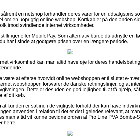
 såfremt en netshop forhandler deres varer for en udsalgspris so
sel om en uoprigtig online webshop. Kortkøb er på den anden side
olk imod svindlende internet virksomheder.
bestillinger eller MobilePay. Som alternativ burde du udnytte en l
 du har i sinde at godtgøre prisen over en længere periode.
ernet virksomhed kan man altid have øje for deres handelsbeting
spændende.
e være at efterse hvorvidt online webshoppen er tilsluttet e-mæ
ternet webshoppen forsvarer de danske retningslinjer, og at inte
ovgivningen. Dette er desuden en god lejlighed til at få hjælp, såf
 af dit køb.
 om at kunden er sat ind i de vigtigste forhold der kan have indvirk
ingen anvender. I relation til det er det ligeledes relevant, at 
edes man altid vil kunne bevidne ordren af Pro Line PVA Bombs
r herre.