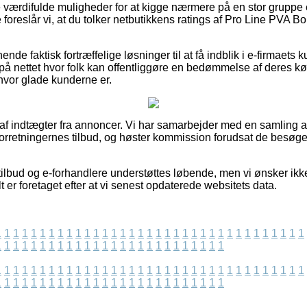
e værdifulde muligheder for at kigge nærmere på en stor gruppe
te foreslår vi, at du tolker netbutikkens ratings af Pro Line PVA
ende faktisk fortræffelige løsninger til at få indblik i e-firmaets
 på nettet hvor folk kan offentliggøre en bedømmelse af deres 
 hvor glade kunderne er.
t af indtægter fra annoncer. Vi har samarbejder med en samling a
 forretningernes tilbud, og høster kommission forudsat de besøg
ilbud og e-forhandlere understøttes løbende, men vi ønsker ikke
t er foretaget efter at vi senest opdaterede websitets data.
1
1
1
1
1
1
1
1
1
1
1
1
1
1
1
1
1
1
1
1
1
1
1
1
1
1
1
1
1
1
1
1
1
1
1
1
1
1
1
1
1
1
1
1
1
1
1
1
1
1
1
1
1
1
1
1
1
1
1
1
1
1
1
1
1
1
1
1
1
1
1
1
1
1
1
1
1
1
1
1
1
1
1
1
1
1
1
1
1
1
1
1
1
1
1
1
1
1
1
1
1
1
1
1
1
1
1
1
1
1
1
1
1
1
1
1
1
1
1
1
1
1