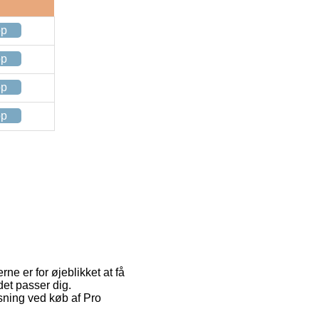
op
op
op
op
rne er for øjeblikket at få
det passer dig.
øsning ved køb af Pro