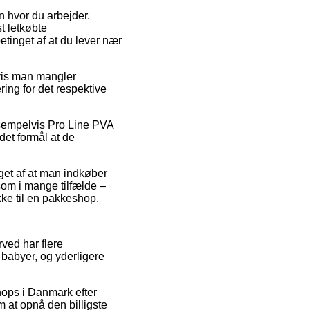
en hvor du arbejder.
t letkøbte
tinget af at du lever nær
vis man mangler
ring for det respektive
ksempelvis Pro Line PVA
det formål at de
nget af at man indkøber
som i mange tilfælde –
kke til en pakkeshop.
rved har flere
 babyer, og yderligere
hops i Danmark efter
m at opnå den billigste