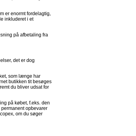
m er enormt fordelagtig,
 inkluderet i et
øsning på afbetaling fra
elser, det er dog
rket, som længe har
rnet butikken tit besøges
remt du bliver udsat for
ning på købet, f.eks. den
man permanent opbevarer
-Scopex, om du søger