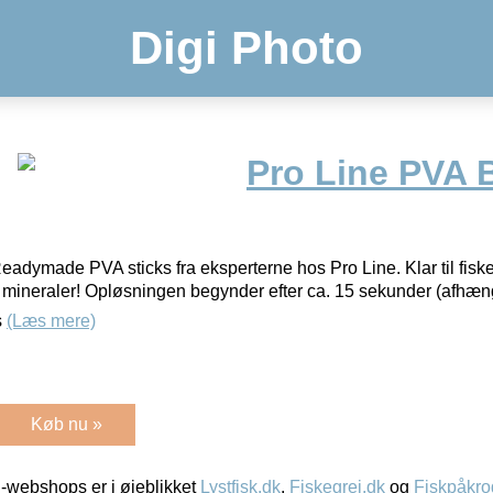
Digi Photo
Pro Line PVA
dymade PVA sticks fra eksperterne hos Pro Line. Klar til fisker
og mineraler! Opløsningen begynder efter ca. 15 sekunder (afhæn
s
(Læs mere)
Køb nu »
-webshops er i øjeblikket
Lystfisk.dk
,
Fiskegrej.dk
og
Fiskpåkro