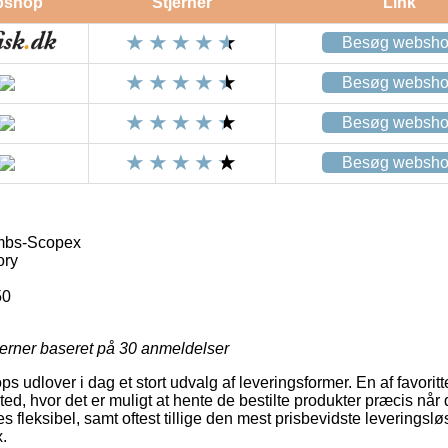
bshop
Stjerner
Link
Besøg websh
Besøg websh
Besøg websh
Besøg websh
mbs-Scopex
ory
50
jerner baseret på
30
anmeldelser
 udlover i dag et stort udvalg af leveringsformer. En af favoritte
sted, hvor det er muligt at hente de bestilte produkter præcis når 
 fleksibel, samt oftest tillige den mest prisbevidste leveringsl
.