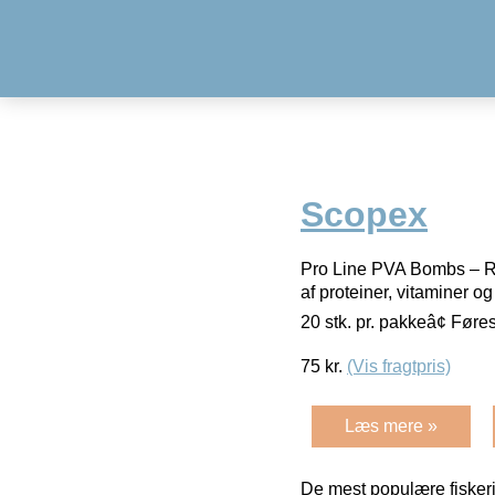
Scopex
Pro Line PVA Bombs – Rea
af proteiner, vitaminer 
20 stk. pr. pakkeâ¢ Føre
75
kr.
(Vis fragtpris)
Læs mere »
De mest populære fiskeri