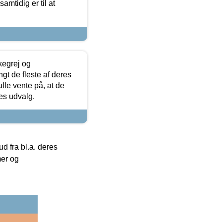
samtidig er til at
kegrej og
angt de fleste af deres
ulle vente på, at de
res udvalg.
 fra bl.a. deres
mer og