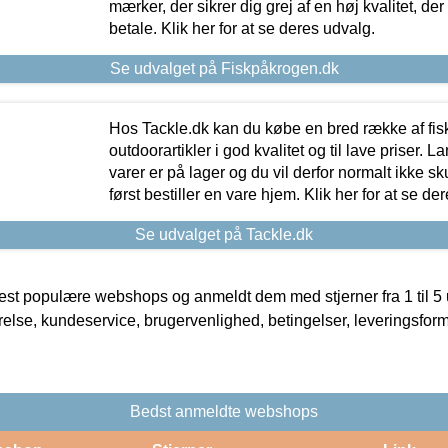
mærker, der sikrer dig grej af en høj kvalitet, der 
betale. Klik her for at se deres udvalg.
Se udvalget på Fiskpåkrogen.dk
Hos Tackle.dk kan du købe en bred række af fis
outdoorartikler i god kvalitet og til lave priser. L
varer er på lager og du vil derfor normalt ikke sk
først bestiller en vare hjem. Klik her for at se de
Se udvalget på Tackle.dk
t populære webshops og anmeldt dem med stjerner fra 1 til 5 ud
rrelse, kundeservice, brugervenlighed, betingelser, leveringsfor
Bedst anmeldte webshops