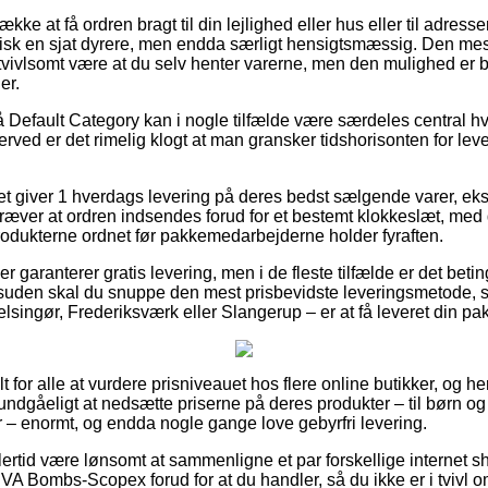
kke at få ordren bragt til din lejlighed eller hus eller til adress
isk en sjat dyrere, men endda særligt hensigtsmæssig. Den mes
tvivlsomt være at du selv henter varerne, men den mulighed er be
er.
 Default Category kan i nogle tilfælde være særdeles central h
erved er det rimelig klogt at man gransker tidshorisonten for leve
ttet giver 1 hverdags levering på deres bedst sælgende varer, e
æver at ordren indsendes forud for et bestemt klokkeslæt, med 
produkterne ordnet før pakkemedarbejderne holder fyraften.
er garanterer gratis levering, men i de fleste tilfælde er det beti
Desuden skal du snuppe den mest prisbevidste leveringsmetode, 
singør, Frederiksværk eller Slangerup – er at få leveret din pa
elt for alle at vurdere prisniveauet hos flere online butikker, og he
undgåeligt at nedsætte priserne på deres produkter – til børn og
 – enormt, og endda nogle gange love gebyrfri levering.
lertid være lønsomt at sammenligne et par forskellige internet s
A Bombs-Scopex forud for at du handler, så du ikke er i tvivl o