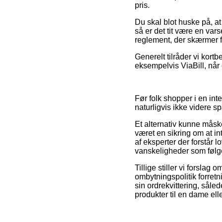
pris.
Du skal blot huske på, at
så er det tit være en var
reglement, der skærmer f
Generelt tilråder vi kort
eksempelvis ViaBill, når
Før folk shopper i en int
naturligvis ikke videre 
Et alternativ kunne måsk
været en sikring om at in
af eksperter der forstår l
vanskeligheder som følge
Tillige stiller vi forslag
ombytningspolitik forretn
sin ordrekvittering, sål
produkter til en dame elle