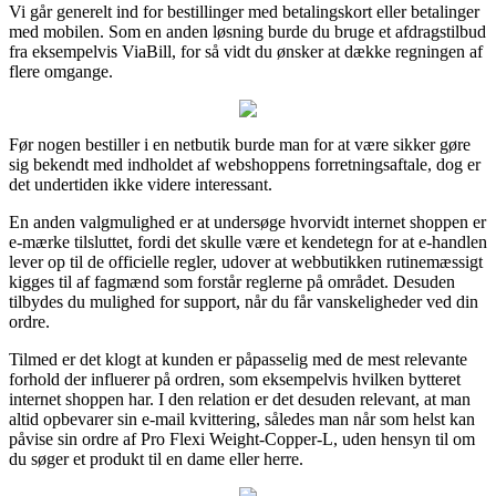
Vi går generelt ind for bestillinger med betalingskort eller betalinger
med mobilen. Som en anden løsning burde du bruge et afdragstilbud
fra eksempelvis ViaBill, for så vidt du ønsker at dække regningen af
flere omgange.
Før nogen bestiller i en netbutik burde man for at være sikker gøre
sig bekendt med indholdet af webshoppens forretningsaftale, dog er
det undertiden ikke videre interessant.
En anden valgmulighed er at undersøge hvorvidt internet shoppen er
e-mærke tilsluttet, fordi det skulle være et kendetegn for at e-handlen
lever op til de officielle regler, udover at webbutikken rutinemæssigt
kigges til af fagmænd som forstår reglerne på området. Desuden
tilbydes du mulighed for support, når du får vanskeligheder ved din
ordre.
Tilmed er det klogt at kunden er påpasselig med de mest relevante
forhold der influerer på ordren, som eksempelvis hvilken bytteret
internet shoppen har. I den relation er det desuden relevant, at man
altid opbevarer sin e-mail kvittering, således man når som helst kan
påvise sin ordre af Pro Flexi Weight-Copper-L, uden hensyn til om
du søger et produkt til en dame eller herre.