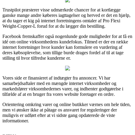
Trustpilot præsterer visse udmærkede chancer for at kortlægge
ganske mange andre køberes iagttagelser og herved er det en hjælp,
at du tager et kig på internet forretningens omtaler af Pro Flexi
Weight-Copper-L forud for at du lægger din bestilling.
Facebook fremskaffer også nogenlunde gode muligheder for at få en
idé om online virksomhedens kundefokus. Tilmed er der en række
internet forretninger hvor kunder kan formulere en vurdering af
deres købsoplevelse, som tillige burde drages fordel af til at tage
stilling til hvor tilfredse kunderne er.
Vores side er finansieret af indtægter fra annoncer. Vi har
samarbejdsaftaler med en mængde internet virksomheder og
markedsfører virksomhedernes varer, og indhenter godtgørelse i
tilfælde af at en bruger fra vores website foretager en ordre.
Orientering omkring varer og online butikker værnes om hele tiden,
men vi ønsker ikke at påtage os ansvaret for reguleringer der
muligvis er udført efter at vi sidste gang opdaterede de viste
informationer.