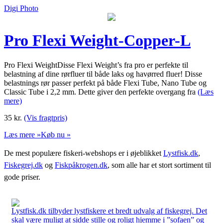
Digi Photo
Pro Flexi Weight-Copper-L
Pro Flexi WeightDisse Flexi Weight’s fra pro er perfekte til
belastning af dine rørfluer til både laks og havørred fluer! Disse
belastnings rør passer perfekt på både Flexi Tube, Nano Tube og
Classic Tube i 2,2 mm. Dette giver den perfekte overgang fra
(Læs
mere)
35
kr.
(Vis fragtpris)
Læs mere »
Køb nu »
De mest populære fiskeri-webshops er i øjeblikket
Lystfisk.dk
,
Fiskegrej.dk
og
Fiskpåkrogen.dk
, som alle har et stort sortiment til
gode priser.
Lystfisk.dk tilbyder lystfiskere et bredt udvalg af fiskegrej. Det
skal være muligt at sidde stille og roligt hjemme i ”sofaen” og