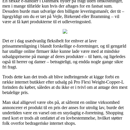
En række e-handler i Danmark byder på fragt uden omkostninger,
men i mange tilfælde kun hvis der aftages for en fastsat sum.
Desuden burde man udvælge den billigste leveringsmanér, der tit –
ligegyldigt om du er tæt på Vejle, Birkerød eller Bramming – vil
være at få kørt produkterne til et udleveringssted.
Det er i dag usædvanlig fleksibelt for enhver at lave
prissammenligning i blandt forskellige e-forretninger, og til gengæld
har utallige online firmaer ikke kunne lade være med at mindske
udsalgspriserne på mange af deres produkter – til børn, og ligeledes
også til herrer og damer – betragteligt, og endda nogle gange sikre
fri fragt.
Trods dette kan det trods alt blive indbringende at kigge forbi en
række internet butikker efter udsalg på Pro Flexi Weight-Copper-L
forinden du køber, således at du ikke er i tvivl om at antage den mest
betalelige pris.
Man skal alligevel være obs på, at såfremt en online virksomhed
annoncerer et produkt til en pris der anses for utrolig lav, burde det
undertiden være en varsel om en snydagtig e-forretning. Shopping
med kort er trods alt omfattet af en lovbestemmelse, hvilket støtter
folk overfor bedrageriske internet shops.