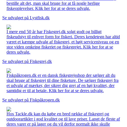
bestille alt det, man skal bruge for at få nogle herlige
fiskeoplevelser. Klik her for at se deres udvalg.
Se udvalget på Lystfisk.dk
I mere end 50 år har Fiskegrej.dk solgt godt og billigt
fiskeudstyr til enhver form for fiskeri. Deres kendetegn har altid
været et kæmpe udvalg af fiskegrej, et højt serviceniveau og en
stor viden omkring fiskeriet og fiskegrejet. Klik her for at se
deres udvalg.
Se udvalget på Fiskegrej.dk
Fiskpåkrogen.dk er en dansk fiskegrejsshop der sælger alt du
skal bruge af fiskegrej til dine fisketure. De sælger fiskegrej fra
et udvalg af mærker, der sikrer dig grej af en høj kvalitet, der
samtidig er til at betale. Klik her for at se deres udvalg.
Se udvalget på Fiskpåkrogen.dk
Hos Tackle.dk kan du købe en bred række af fiskegrej og
outdoorartikler i god kvalitet og til lave priser. Langt de fleste af
deres varer er på lager og du vil derfor normalt ikke skulle