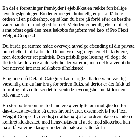
En del e-forretninger frembyder i øjeblikket en række forskellige
leveringsløsninger. En der er meget almindelig er p.t. at få bragt
ordren til en pakkeshop, og så kan du bare gå forbi efter de bestilte
varer når der er mulighed for det. Metoden er nemlig ekstremt let,
samt oftest også den mest letkøbte fragtform ved køb af Pro Flexi
Weight-Copper-L.
Du burde på samme måde overveje at vælge afsending til din private
bopæl eller til dit arbejde. Denne viser sig i regelen et hak dyrere,
men derudover ret praktisk. Den prisbilligste løsning vil dog i de
fleste tilfælde være at du selv henter varerne, men det kræver at du
bor nærved internet selskabets tilholdssted.
Fragttiden på Default Category kan i nogle tilfælde være vældig
væsentlig om du har brug for ordren fluks, så derfor er det fuldt ud
fornuftigt at vi efterser det forventede leveringstidspunkt for den
relevante vare.
En stor portion online forhandlere giver løfte om muligheden for
dag-til-dag levering på deres favorit varer, eksempelvis Pro Flexi
Weight-Copper-L, der dog er afhængig af at ordren placeres inden et
konkret klokkeslæt, med hensynstagen til at de med sikkerhed kan
nå at få varerne klargjort inden de pakkeansatte får fri.