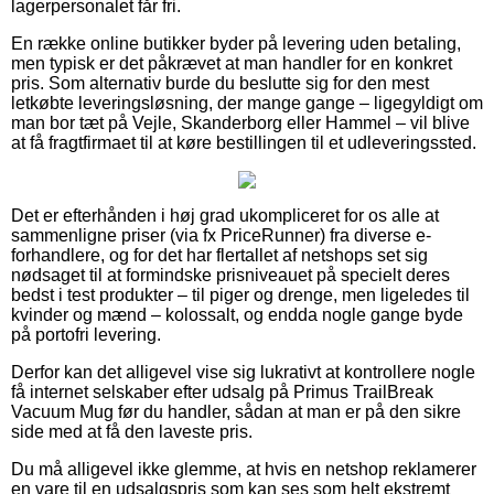
lagerpersonalet får fri.
En række online butikker byder på levering uden betaling,
men typisk er det påkrævet at man handler for en konkret
pris. Som alternativ burde du beslutte sig for den mest
letkøbte leveringsløsning, der mange gange – ligegyldigt om
man bor tæt på Vejle, Skanderborg eller Hammel – vil blive
at få fragtfirmaet til at køre bestillingen til et udleveringssted.
Det er efterhånden i høj grad ukompliceret for os alle at
sammenligne priser (via fx PriceRunner) fra diverse e-
forhandlere, og for det har flertallet af netshops set sig
nødsaget til at formindske prisniveauet på specielt deres
bedst i test produkter – til piger og drenge, men ligeledes til
kvinder og mænd – kolossalt, og endda nogle gange byde
på portofri levering.
Derfor kan det alligevel vise sig lukrativt at kontrollere nogle
få internet selskaber efter udsalg på Primus TrailBreak
Vacuum Mug før du handler, sådan at man er på den sikre
side med at få den laveste pris.
Du må alligevel ikke glemme, at hvis en netshop reklamerer
en vare til en udsalgspris som kan ses som helt ekstremt