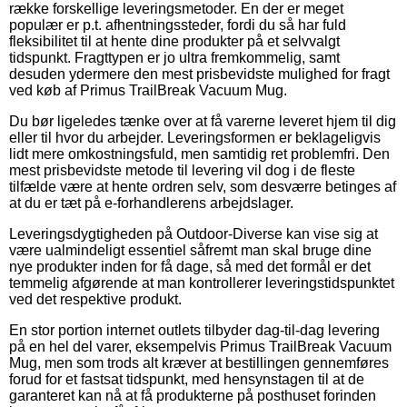
række forskellige leveringsmetoder. En der er meget
populær er p.t. afhentningssteder, fordi du så har fuld
fleksibilitet til at hente dine produkter på et selvvalgt
tidspunkt. Fragttypen er jo ultra fremkommelig, samt
desuden ydermere den mest prisbevidste mulighed for fragt
ved køb af Primus TrailBreak Vacuum Mug.
Du bør ligeledes tænke over at få varerne leveret hjem til dig
eller til hvor du arbejder. Leveringsformen er beklageligvis
lidt mere omkostningsfuld, men samtidig ret problemfri. Den
mest prisbevidste metode til levering vil dog i de fleste
tilfælde være at hente ordren selv, som desværre betinges af
at du er tæt på e-forhandlerens arbejdslager.
Leveringsdygtigheden på Outdoor-Diverse kan vise sig at
være ualmindeligt essentiel såfremt man skal bruge dine
nye produkter inden for få dage, så med det formål er det
temmelig afgørende at man kontrollerer leveringstidspunktet
ved det respektive produkt.
En stor portion internet outlets tilbyder dag-til-dag levering
på en hel del varer, eksempelvis Primus TrailBreak Vacuum
Mug, men som trods alt kræver at bestillingen gennemføres
forud for et fastsat tidspunkt, med hensynstagen til at de
garanteret kan nå at få produkterne på posthuset forinden