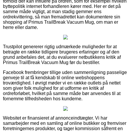
forhold der kan influere på ordren, som for eksempel hvilken
byttepolitik internet forhandleren kører med. Her er det på
samme måde vigtigt, at man stadig gemmer ens
ordrekvittering, så man fremadrettet kan dokumentere sin
shopping af Primus TrailBreak Vacuum Mug, om man er
herre eller dame.
Trustpilot genererer rigtig udmærkede muligheder for at
betragte en række tidligere brugeres erfaringer og af den
grund anbefales det, at du evaluerer netbutikkens kritik af
Primus TrailBreak Vacuum Mug før du bestiller.
Facebook frembringer tillige uden sammenligning passelige
genveje til at få kendskab til online webshoppens
troværdighed. I øvrigt møder vi en række outlets på nettet
som giver folk mulighed for at udforme en kritik af
ordreforløbet, hvilket på samme måde bør anvendes til at
fornemme tilfredsheden hos kunderne.
Websitet er finansieret af annonceindtægter. Vi har
samarbejder med en samling af online butikker og fremviser
forretningernes produkter, og tager kommission såfremt en