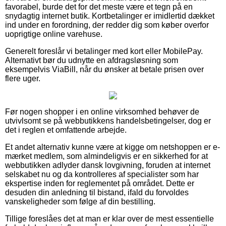
favorabel, burde det for det meste være et tegn på en
snydagtig internet butik. Kortbetalinger er imidlertid dækket
ind under en forordning, der redder dig som køber overfor
uoprigtige online varehuse.
Generelt foreslår vi betalinger med kort eller MobilePay.
Alternativt bør du udnytte en afdragsløsning som
eksempelvis ViaBill, når du ønsker at betale prisen over
flere uger.
Før nogen shopper i en online virksomhed behøver de
utvivlsomt se på webbutikkens handelsbetingelser, dog er
det i reglen et omfattende arbejde.
Et andet alternativ kunne være at kigge om netshoppen er e-
mærket medlem, som almindeligvis er en sikkerhed for at
webbutikken adlyder dansk lovgivning, foruden at internet
selskabet nu og da kontrolleres af specialister som har
ekspertise inden for reglementet på området. Dette er
desuden din anledning til bistand, ifald du forvoldes
vanskeligheder som følge af din bestilling.
Tillige foreslåes det at man er klar over de mest essentielle