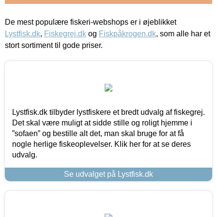
De mest populære fiskeri-webshops er i øjeblikket
Lystfisk.dk
,
Fiskegrej.dk
og
Fiskpåkrogen.dk
, som alle har et
stort sortiment til gode priser.
Lystfisk.dk tilbyder lystfiskere et bredt udvalg af fiskegrej.
Det skal være muligt at sidde stille og roligt hjemme i
”sofaen” og bestille alt det, man skal bruge for at få
nogle herlige fiskeoplevelser. Klik her for at se deres
udvalg.
Se udvalget på Lystfisk.dk