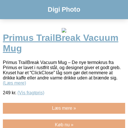
Digi Photo
Primus TrailBreak Vacuum
Mug
Primus TrailBreak Vacuum Mug – De nye termokrus fra
Primus er lavet i rustfrit stål, og designet giver et godt greb.
Kruset har et “ClickClose” låg som gør det nemmere at
drikke kaffe eller andre varme drikke uden at brænde sig.
(Læs mere)
249
kr.
(Vis fragtpris)
Læs mere »
Køb nu »