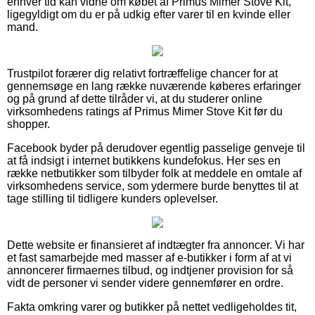
enhver tid kan vidne om købet af Primus Mimer Stove Kit,
ligegyldigt om du er på udkig efter varer til en kvinde eller
mand.
Trustpilot forærer dig relativt fortræffelige chancer for at
gennemsøge en lang række nuværende køberes erfaringer
og på grund af dette tilråder vi, at du studerer online
virksomhedens ratings af Primus Mimer Stove Kit før du
shopper.
Facebook byder på derudover egentlig passelige genveje til
at få indsigt i internet butikkens kundefokus. Her ses en
række netbutikker som tilbyder folk at meddele en omtale af
virksomhedens service, som ydermere burde benyttes til at
tage stilling til tidligere kunders oplevelser.
Dette website er finansieret af indtægter fra annoncer. Vi har
et fast samarbejde med masser af e-butikker i form af at vi
annoncerer firmaernes tilbud, og indtjener provision for så
vidt de personer vi sender videre gennemfører en ordre.
Fakta omkring varer og butikker på nettet vedligeholdes tit,