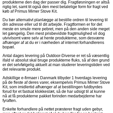
produkterne den dag der passer dig. Fragtløsningen er altså
rigtig let, samt tit også den mest betalelige form for fragt ved
køb af Primus Mimer Stove Kit.
Du bør alternativt planlægge at bestille ordren til levering til
din adresse eller ud til dit arbejde. Fragtformen er for det
meste en smule mere pebret, men på den anden side meget
let gængelig. Den mest prisbevidste fragtmulighed vil dog
utvivlsomt være selv at hente produkterne, som desværre
afhænger af at du er i nærheden af internet forhandlerens
bopæl.
Antal dages levering på Outdoor-Diverse er ret så væsentlig
ifald vi absolut skal bruge produkterne fluks, så af den grund
er det selvfølgelig aktuelt at man studerer leveringstiden ved
det relevante produkt.
Adskillige e-firmaer i Danmark tilbyder 1 hverdags levering
på de fleste af deres varer, eksempelvis Primus Mimer Stove
Kit, som imidlertid afhænger af at bestillingen fuldbyrdes
forud for et fastsat klokkeslæt, så de har udsigt til at kunne
nå at få produkterne pakket forinden medarbejderne har
fyraften.
Enkelte forhandlere på nettet præsterer fragt uden gebyr,