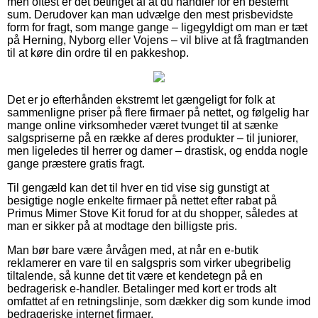
men oftest er det betinget af at du handler for en bestemt
sum. Derudover kan man udvælge den mest prisbevidste
form for fragt, som mange gange – ligegyldigt om man er tæt
på Herning, Nyborg eller Vojens – vil blive at få fragtmanden
til at køre din ordre til en pakkeshop.
Det er jo efterhånden ekstremt let gængeligt for folk at
sammenligne priser på flere firmaer på nettet, og følgelig har
mange online virksomheder været tvunget til at sænke
salgspriserne på en række af deres produkter – til juniorer,
men ligeledes til herrer og damer – drastisk, og endda nogle
gange præstere gratis fragt.
Til gengæld kan det til hver en tid vise sig gunstigt at
besigtige nogle enkelte firmaer på nettet efter rabat på
Primus Mimer Stove Kit forud for at du shopper, således at
man er sikker på at modtage den billigste pris.
Man bør bare være årvågen med, at når en e-butik
reklamerer en vare til en salgspris som virker ubegribelig
tiltalende, så kunne det tit være et kendetegn på en
bedragerisk e-handler. Betalinger med kort er trods alt
omfattet af en retningslinje, som dækker dig som kunde imod
bedrageriske internet firmaer.