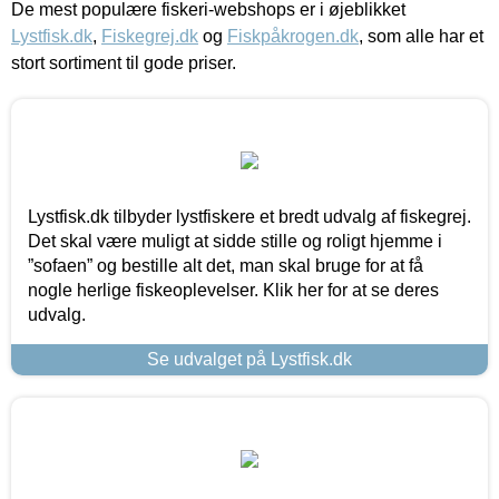
De mest populære fiskeri-webshops er i øjeblikket
Lystfisk.dk
,
Fiskegrej.dk
og
Fiskpåkrogen.dk
, som alle har et
stort sortiment til gode priser.
Lystfisk.dk tilbyder lystfiskere et bredt udvalg af fiskegrej.
Det skal være muligt at sidde stille og roligt hjemme i
”sofaen” og bestille alt det, man skal bruge for at få
nogle herlige fiskeoplevelser. Klik her for at se deres
udvalg.
Se udvalget på Lystfisk.dk