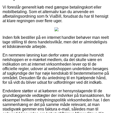
Vi foreslår generelt køb med gængse betalingskort eller
mobilbetaling. Som et alternativ kan du anvende en
afbetalingsordning som fx ViaBill, forudsat du har til hensigt
at klare regningen over flere uger.
Inden folk bestiller på en internet handler behøver man reelt
tage stilling til dens handelsvilkår, men det er almindeligvis
et tidskrævende arbejde.
En nemmere løsning kan derfor være at granske hvorvidt
netshoppen er e-mærket medlem, da det skulle være en
indikation om at internet virksomheden lever op til de
officielle regler, udover at webshoppen undertiden besøges
af sagkyndige der har nøje kendskab til bestemmelserne på
området. Desuden får du anledning til en hjælpende hånd,
for så vidt du bliver udsat for udfordringer ved dit indkøb.
Endvidere støtter vi at køberen er hensynstagende til de
grundlæggende vedtægter der indvirker på transaktionen, for
eksempel hvilken ombytningspolitik virksomheden har. I den
sammenhæng er det på samme måde relevant, at man
stadigvæk gemmer ens faktura e-mail, således man til