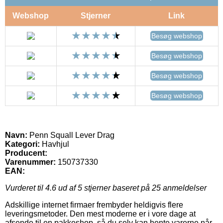
Webshop
Stjerner
Link
Besøg webshop
Besøg webshop
Besøg webshop
Besøg webshop
Navn:
Penn Squall Lever Drag
Kategori:
Havhjul
Producent:
Varenummer:
150737330
EAN:
Vurderet til
4.6
ud af 5 stjerner baseret på
25
anmeldelser
Adskillige internet firmaer frembyder heldigvis flere
leveringsmetoder. Den mest moderne er i vore dage at
afsende til en pakkeshop, så du selv kan hente varerne når