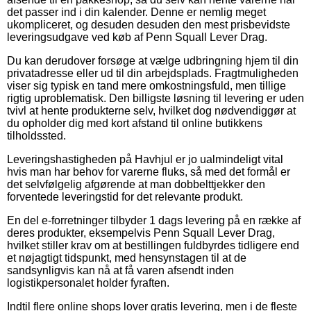
det passer ind i din kalender. Denne er nemlig meget
ukompliceret, og desuden desuden den mest prisbevidste
leveringsudgave ved køb af Penn Squall Lever Drag.
Du kan derudover forsøge at vælge udbringning hjem til din
privatadresse eller ud til din arbejdsplads. Fragtmuligheden
viser sig typisk en tand mere omkostningsfuld, men tillige
rigtig uproblematisk. Den billigste løsning til levering er uden
tvivl at hente produkterne selv, hvilket dog nødvendiggør at
du opholder dig med kort afstand til online butikkens
tilholdssted.
Leveringshastigheden på Havhjul er jo ualmindeligt vital
hvis man har behov for varerne fluks, så med det formål er
det selvfølgelig afgørende at man dobbelttjekker den
forventede leveringstid for det relevante produkt.
En del e-forretninger tilbyder 1 dags levering på en række af
deres produkter, eksempelvis Penn Squall Lever Drag,
hvilket stiller krav om at bestillingen fuldbyrdes tidligere end
et nøjagtigt tidspunkt, med hensynstagen til at de
sandsynligvis kan nå at få varen afsendt inden
logistikpersonalet holder fyraften.
Indtil flere online shops lover gratis levering, men i de fleste