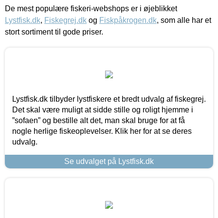
De mest populære fiskeri-webshops er i øjeblikket
Lystfisk.dk
,
Fiskegrej.dk
og
Fiskpåkrogen.dk
, som alle har et
stort sortiment til gode priser.
Lystfisk.dk tilbyder lystfiskere et bredt udvalg af fiskegrej.
Det skal være muligt at sidde stille og roligt hjemme i
”sofaen” og bestille alt det, man skal bruge for at få
nogle herlige fiskeoplevelser. Klik her for at se deres
udvalg.
Se udvalget på Lystfisk.dk