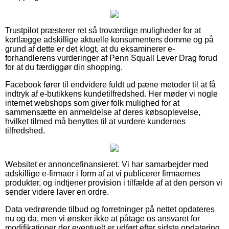
Trustpilot præsterer ret så troværdige muligheder for at
kortlægge adskillige aktuelle konsumenters domme og på
grund af dette er det klogt, at du eksaminerer e-
forhandlerens vurderinger af Penn Squall Lever Drag forud
for at du færdiggør din shopping.
Facebook fører til endvidere fuldt ud pæne metoder til at få
indtryk af e-butikkens kundetilfredshed. Her møder vi nogle
internet webshops som giver folk mulighed for at
sammensætte en anmeldelse af deres købsoplevelse,
hvilket tilmed må benyttes til at vurdere kundernes
tilfredshed.
Websitet er annoncefinansieret. Vi har samarbejder med
adskillige e-firmaer i form af at vi publicerer firmaernes
produkter, og indtjener provision i tilfælde af at den person vi
sender videre laver en ordre.
Data vedrørende tilbud og forretninger på nettet opdateres
nu og da, men vi ønsker ikke at påtage os ansvaret for
modifikationer der eventuelt er udført efter sidste opdatering