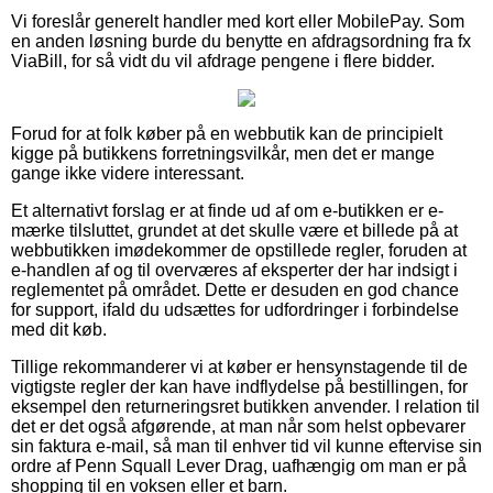
Vi foreslår generelt handler med kort eller MobilePay. Som
en anden løsning burde du benytte en afdragsordning fra fx
ViaBill, for så vidt du vil afdrage pengene i flere bidder.
Forud for at folk køber på en webbutik kan de principielt
kigge på butikkens forretningsvilkår, men det er mange
gange ikke videre interessant.
Et alternativt forslag er at finde ud af om e-butikken er e-
mærke tilsluttet, grundet at det skulle være et billede på at
webbutikken imødekommer de opstillede regler, foruden at
e-handlen af og til overværes af eksperter der har indsigt i
reglementet på området. Dette er desuden en god chance
for support, ifald du udsættes for udfordringer i forbindelse
med dit køb.
Tillige rekommanderer vi at køber er hensynstagende til de
vigtigste regler der kan have indflydelse på bestillingen, for
eksempel den returneringsret butikken anvender. I relation til
det er det også afgørende, at man når som helst opbevarer
sin faktura e-mail, så man til enhver tid vil kunne eftervise sin
ordre af Penn Squall Lever Drag, uafhængig om man er på
shopping til en voksen eller et barn.