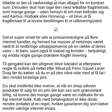
tilfælde er det så nødvendigt at man aftager for en konkret
sum. Desuden skal man tage den mest letkøbte fragtmetode,
som mange gange – uden hensyn til om man befinder sig
ved Aarhus, Holbæk eller Hinnerup – vil blive at få
fragtfirmaet til at levere bestillingen til et udleveringssted.
Det er super smart for alle at prissammenligne på flere
internet handler, og herved har masser af netshops været
nødt til at nedbringe udsalgspriserne på en række af deres
varer – til børn, samt også til mænd og kvinder – betydeligt,
og endda nogle gange præstere fragtfri levering.
Til gengæld kan det alligevel blive lukrativt at efterprøve
nogle få outlets på nettet efter tilbud på Penn Squall Lever
Drag før du køber, så du er på den sikre side med at få fat i
den mindst kostelige pris.
Du skal imidlertid ikke overse, at når en shop udlover
produkter til salg for en pris der kan ses som grænseløst
billig, så kunne det mange gange være en indikator for en
fup internet butik. Køb med betalingskort er ikke desto
mindre omfattet af en regel, hvilket garanterer dig som køber
overfor uærlige internet shops.