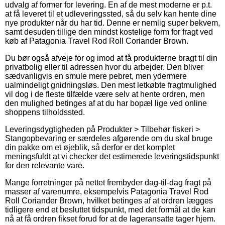
udvalg af former for levering. En af de mest moderne er p.t.
at få leveret til et udleveringssted, så du selv kan hente dine
nye produkter når du har tid. Denne er nemlig super bekvem,
samt desuden tillige den mindst kostelige form for fragt ved
køb af Patagonia Travel Rod Roll Coriander Brown.
Du bør også afveje for og imod at få produkterne bragt til din
privatbolig eller til adressen hvor du arbejder. Den bliver
sædvanligvis en smule mere pebret, men ydermere
ualmindeligt gnidningsløs. Den mest letkøbte fragtmulighed
vil dog i de fleste tilfælde være selv at hente ordren, men
den mulighed betinges af at du har bopæl lige ved online
shoppens tilholdssted.
Leveringsdygtigheden på Produkter > Tilbehør fiskeri >
Stangopbevaring er særdeles afgørende om du skal bruge
din pakke om et øjeblik, så derfor er det komplet
meningsfuldt at vi checker det estimerede leveringstidspunkt
for den relevante vare.
Mange forretninger på nettet frembyder dag-til-dag fragt på
masser af varenumre, eksempelvis Patagonia Travel Rod
Roll Coriander Brown, hvilket betinges af at ordren lægges
tidligere end et besluttet tidspunkt, med det formål at de kan
nå at få ordren fikset forud for at de lageransatte tager hjem.