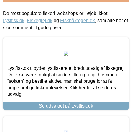
De mest populære fiskeri-webshops er i øjeblikket
Lystfisk.dk
,
Fiskegrej.dk
og
Fiskpåkrogen.dk
, som alle har et
stort sortiment til gode priser.
Lystfisk.dk tilbyder lystfiskere et bredt udvalg af fiskegrej.
Det skal være muligt at sidde stille og roligt hjemme i
”sofaen” og bestille alt det, man skal bruge for at få
nogle herlige fiskeoplevelser. Klik her for at se deres
udvalg.
Se udvalget på Lystfisk.dk