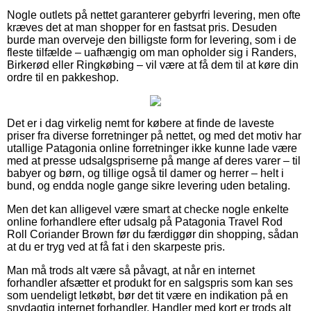
Nogle outlets på nettet garanterer gebyrfri levering, men ofte
kræves det at man shopper for en fastsat pris. Desuden
burde man overveje den billigste form for levering, som i de
fleste tilfælde – uafhængig om man opholder sig i Randers,
Birkerød eller Ringkøbing – vil være at få dem til at køre din
ordre til en pakkeshop.
Det er i dag virkelig nemt for købere at finde de laveste
priser fra diverse forretninger på nettet, og med det motiv har
utallige Patagonia online forretninger ikke kunne lade være
med at presse udsalgspriserne på mange af deres varer – til
babyer og børn, og tillige også til damer og herrer – helt i
bund, og endda nogle gange sikre levering uden betaling.
Men det kan alligevel være smart at checke nogle enkelte
online forhandlere efter udsalg på Patagonia Travel Rod
Roll Coriander Brown før du færdiggør din shopping, sådan
at du er tryg ved at få fat i den skarpeste pris.
Man må trods alt være så påvagt, at når en internet
forhandler afsætter et produkt for en salgspris som kan ses
som uendeligt letkøbt, bør det tit være en indikation på en
snydagtig internet forhandler. Handler med kort er trods alt