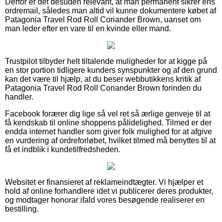
Derfor er det desuden relevant, at man permanent sikrer ens
ordremail, således man altid vil kunne dokumentere købet af
Patagonia Travel Rod Roll Coriander Brown, uanset om
man leder efter en vare til en kvinde eller mand.
Trustpilot tilbyder helt tiltalende muligheder for at kigge på
en stor portion tidligere kunders synspunkter og af den grund
kan det være til hjælp, at du beser webbutikkens kritik af
Patagonia Travel Rod Roll Coriander Brown forinden du
handler.
Facebook forærer dig lige så vel ret så ærlige genveje til at
få kendskab til online shoppens pålidelighed. Tilmed er der
endda internet handler som giver folk mulighed for at afgive
en vurdering af ordreforløbet, hvilket tilmed må benyttes til at
få et indblik i kundetilfredsheden.
Websitet er finansieret af reklameindtægter. Vi hjælper et
hold af online forhandlere idet vi publicerer deres produkter,
og modtager honorar ifald vores besøgende realiserer en
bestilling.