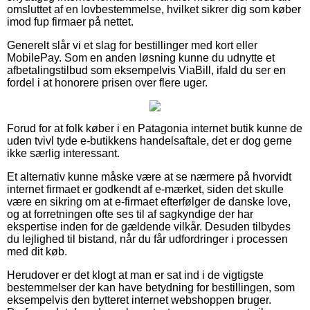
omsluttet af en lovbestemmelse, hvilket sikrer dig som køber
imod fup firmaer på nettet.
Generelt slår vi et slag for bestillinger med kort eller
MobilePay. Som en anden løsning kunne du udnytte et
afbetalingstilbud som eksempelvis ViaBill, ifald du ser en
fordel i at honorere prisen over flere uger.
Forud for at folk køber i en Patagonia internet butik kunne de
uden tvivl tyde e-butikkens handelsaftale, det er dog gerne
ikke særlig interessant.
Et alternativ kunne måske være at se nærmere på hvorvidt
internet firmaet er godkendt af e-mærket, siden det skulle
være en sikring om at e-firmaet efterfølger de danske love,
og at forretningen ofte ses til af sagkyndige der har
ekspertise inden for de gældende vilkår. Desuden tilbydes
du lejlighed til bistand, når du får udfordringer i processen
med dit køb.
Herudover er det klogt at man er sat ind i de vigtigste
bestemmelser der kan have betydning for bestillingen, som
eksempelvis den bytteret internet webshoppen bruger.