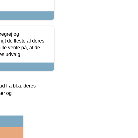
kegrej og
angt de fleste af deres
ulle vente på, at de
res udvalg.
 fra bl.a. deres
mer og