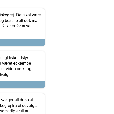
 fiskegrej. Det skal være
og bestille alt det, man
 Klik her for at se
ligt fiskeudstyr til
tid været et kæmpe
stor viden omkring
dvalg.
sælger alt du skal
skegrej fra et udvalg af
samtidig er til at