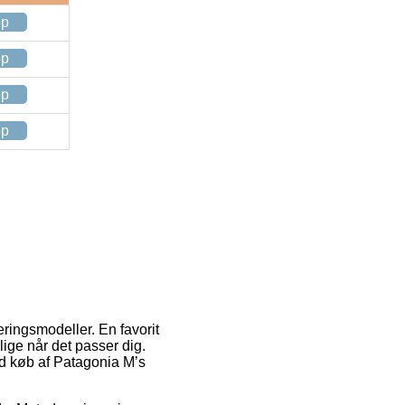
op
op
op
op
eringsmodeller. En favorit
 lige når det passer dig.
ed køb af Patagonia M’s