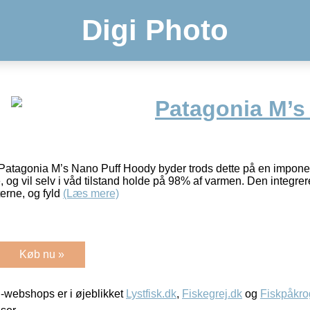
Digi Photo
Patagonia M’s
et! Patagonia M’s Nano Puff Hoody byder trods dette på en impon
 og vil selv i våd tilstand holde på 98% af varmen. Den integre
erne, og fyld
(Læs mere)
Køb nu »
-webshops er i øjeblikket
Lystfisk.dk
,
Fiskegrej.dk
og
Fiskpåkro