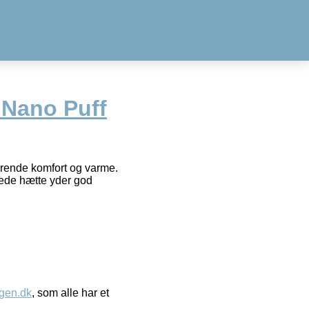
 Nano Puff
erende komfort og varme.
rede hætte yder god
gen.dk
, som alle har et