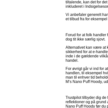
tiltalende, kan det for 
inkluderet i Indsigelses
Vi anbefaler generelt ha
et tilbud fra for eksempe
Forud for at folk handle
dog tit ikke særlig sjovt.
Alternativet kan være at
sikkerhed for at e-handle
inde i de gældende vilkår
handel.
For øvrigt går vi ind fo
handlen, til eksempel hvi
man til enhver tid behol
M’s Nano Puff Hoody, uden
Trustpilot tilbyder dig d
reflektioner og på grund 
Nano Puff Hoody før du p