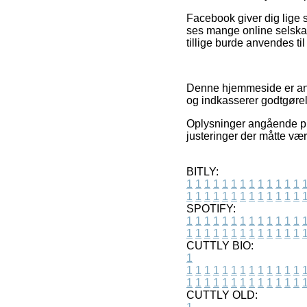
Facebook giver dig lige s
ses mange online selska
tillige burde anvendes ti
Denne hjemmeside er anno
og indkasserer godtgørels
Oplysninger angående pro
justeringer der måtte vær
BITLY:
1
1
1
1
1
1
1
1
1
1
1
1
1
1
1
1
1
1
1
1
1
1
1
1
1
1
SPOTIFY:
1
1
1
1
1
1
1
1
1
1
1
1
1
1
1
1
1
1
1
1
1
1
1
1
1
1
CUTTLY BIO:
1
1
1
1
1
1
1
1
1
1
1
1
1
1
1
1
1
1
1
1
1
1
1
1
1
1
1
CUTTLY OLD: