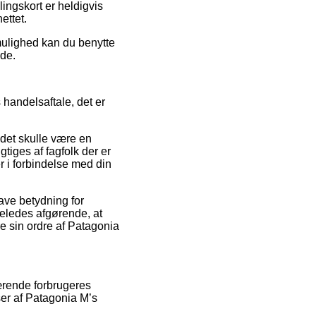
ingskort er heldigvis
ettet.
mulighed kan du benytte
ode.
handelsaftale, det er
 det skulle være en
tiges af fagfolk der er
er i forbindelse med din
ave betydning for
geledes afgørende, at
e sin ordre af Patagonia
værende forbrugeres
lser af Patagonia M’s