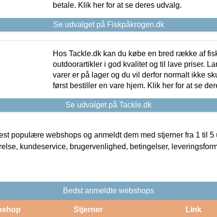
betale. Klik her for at se deres udvalg.
Se udvalget på Fiskpåkrogen.dk
Hos Tackle.dk kan du købe en bred række af fis
outdoorartikler i god kvalitet og til lave priser. L
varer er på lager og du vil derfor normalt ikke sk
først bestiller en vare hjem. Klik her for at se de
Se udvalget på Tackle.dk
t populære webshops og anmeldt dem med stjerner fra 1 til 5 ud
rrelse, kundeservice, brugervenlighed, betingelser, leveringsfor
Bedst anmeldte webshops
bshop
Stjerner
Link