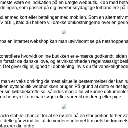
det meste være en indikation på en uægte webbutik. Køb med betal
ordningen, som passer på dig overfor snydagtige forhandlere på n
ndler med kort eller betalinger med mobilen. Som en alternativ 
l ViaBill, ifald du hellere vil dække omkostningerne over en peri
r hos en internet webshop kan man utvivlsomt se på netshoppens 
 kontrollere hvorvidt online butikken er e-mærke godkendt, siden
n forstår de danske love, og at virksomheden regelmæssigt besig
. Det giver dig lejlighed til opbakning, hvis du får vanskelighed
r at man er vaks omkring de mest aktuelle bestemmelser der kan h
lken byttepolitik webbutikken bruger. På grund af dette er det li
der sin købsbekræftelse, således man altid vil kunne dokumenter
 hensyn til om man søger efter varer til en dreng eller pige.
e facto stabile chancer for at se nøjere på en stor portion forhen
af dette går vi ind for, at du vurderer internet firmaets bedømme
lacerer din ordre.