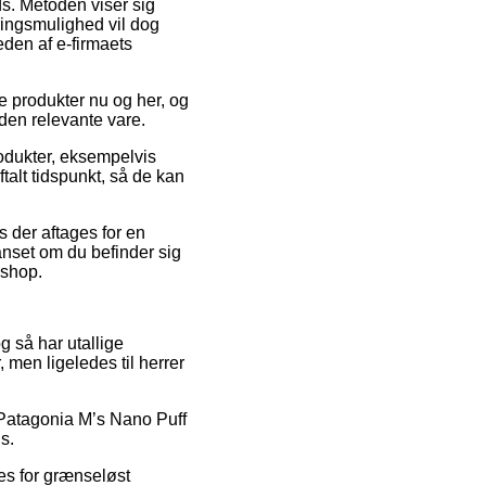
ds. Metoden viser sig
ringsmulighed vil dog
eden af e-firmaets
ye produkter nu og her, og
den relevante vare.
odukter, eksempelvis
talt tidspunkt, så de kan
 der aftages for en
anset om du befinder sig
eshop.
og så har utallige
 men ligeledes til herrer
å Patagonia M’s Nano Puff
s.
es for grænseløst