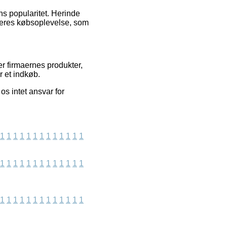
ns popularitet. Herinde
deres købsoplevelse, som
r firmaernes produkter,
r et indkøb.
s intet ansvar for
1
1
1
1
1
1
1
1
1
1
1
1
1
1
1
1
1
1
1
1
1
1
1
1
1
1
1
1
1
1
1
1
1
1
1
1
1
1
1