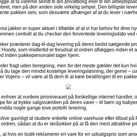
e at få varerne sendt til din privatbolig eller til din arbejdspla
bret, men på den anden side virkelig simpel. Den billigste leve
 hente pakken selv, som desværre afhænger af at du lever i nærh
a jakker er super aktuel i tilfælde af at vi har behov for dine n
kommen centralt at du checker den forventede leveringsdato ved 
ker præsterer dag-til-dag levering på deres bedst sælgende pr
oody, som imidlertid er forudsat at ordren aflægges inden et af
ted inden pakkepersonalet tager hjem.
yder fragt uden beregning, men for det meste gælder det kun hvis
 må du tage den mindst kostelige leveringsløsning, der gerne – u
 Vojens – vil være at få dem til at køre bestillingen til en pakk
or enhver at vurdere prisniveauet på forskellige internet handler, 
e for at trykke salgsværdien på deres varer – til børn og babyer,
ndda nogle gange love portofri levering.
 blive gavnligt at studere enkelte online varehuse efter tilbud p
rdren, sådan at du er skråsikker på at få den mest attraktive pri
, at hvis en butik reklamerer en vare for en udsalgspris som ans