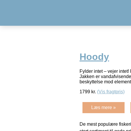
Hoody
Fylder intet – vejer int
Jakken er vandafvisende,
beskyttelse mod element
1799
kr.
(Vis fragtpris)
Læs mere »
De mest populære fiskeri