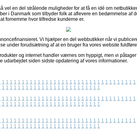
å vel en del strålende muligheder for at få en idé om netbutikke
ber i Danmark som tilbyder folk at aflevere en bedømmelse af 
l at fornemme hvor tilfredse kunderne er.
ncefinansieret. Vi hjælper en del webbutikker når vi publicere
e under forudsætning af at en bruger fra vores website fuldføre
dukter og internet handler værnes om hyppigt, men vi påtager o
e udarbejdet siden sidste opdatering af vores informationer.
1
1
1
1
1
1
1
1
1
1
1
1
1
1
1
1
1
1
1
1
1
1
1
1
1
1
1
1
1
1
1
1
1
1
1
1
1
1
1
1
1
1
1
1
1
1
1
1
1
1
1
1
1
1
1
1
1
1
1
1
1
1
1
1
1
1
1
1
1
1
1
1
1
1
1
1
1
1
1
1
1
1
1
1
1
1
1
1
1
1
1
1
1
1
1
1
1
1
1
1
1
1
1
1
1
1
1
1
1
1
1
1
1
1
1
1
1
1
1
1
1
1
1
1
1
1
1
1
1
1
1
1
1
1
1
1
1
1
1
1
1
1
1
1
1
1
1
1
1
1
1
1
1
1
1
1
1
1
1
1
1
1
1
1
1
1
1
1
1
1
1
1
1
1
1
1
1
1
1
1
1
1
1