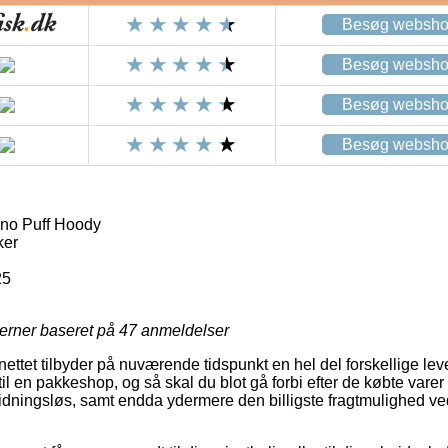
Besøg websh
Besøg websh
Besøg websh
Besøg websh
no Puff Hoody
ker
25
jerner baseret på
47
anmeldelser
 nettet tilbyder på nuværende tidspunkt en hel del forskellige lev
 til en pakkeshop, og så skal du blot gå forbi efter de købte varer
nidningsløs, samt endda ydermere den billigste fragtmulighed v