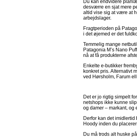
Du kan endvidere planlægg
desværre en sjat mere pe
altid vise sig at være at
arbejdslager.
Fragtperioden på Patagoni
i det øjemed er det fuld
Temmelig mange netbutik
Patagonia M’s Nano Puff H
nå at få produkterne afs
Enkelte e-butikker fremb
konkret pris. Alternativt
ved Hørsholm, Farum eller
Det er jo rigtig simpelt f
netshops ikke kunne slipp
og damer – markant, og e
Derfor kan det imidlertid
Hoody inden du placerer o
Du må trods alt huske på