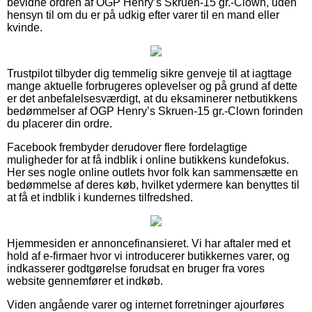
bevidne ordren af OGP Henry’s Skruen-15 gr.-Clown, uden
hensyn til om du er på udkig efter varer til en mand eller
kvinde.
Trustpilot tilbyder dig temmelig sikre genveje til at iagttage
mange aktuelle forbrugeres oplevelser og på grund af dette
er det anbefalelsesværdigt, at du eksaminerer netbutikkens
bedømmelser af OGP Henry’s Skruen-15 gr.-Clown forinden
du placerer din ordre.
Facebook frembyder derudover flere fordelagtige
muligheder for at få indblik i online butikkens kundefokus.
Her ses nogle online outlets hvor folk kan sammensætte en
bedømmelse af deres køb, hvilket ydermere kan benyttes til
at få et indblik i kundernes tilfredshed.
Hjemmesiden er annoncefinansieret. Vi har aftaler med et
hold af e-firmaer hvor vi introducerer butikkernes varer, og
indkasserer godtgørelse forudsat en bruger fra vores
website gennemfører et indkøb.
Viden angående varer og internet forretninger ajourføres