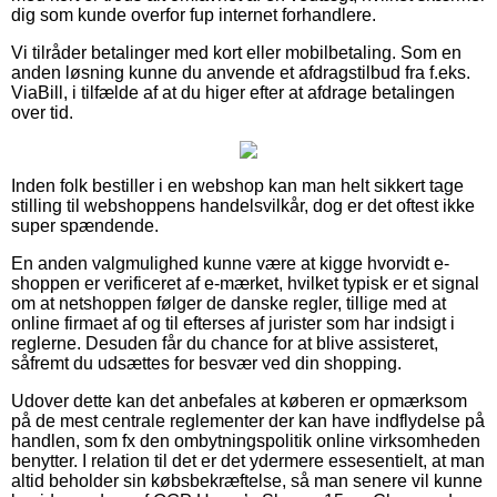
dig som kunde overfor fup internet forhandlere.
Vi tilråder betalinger med kort eller mobilbetaling. Som en
anden løsning kunne du anvende et afdragstilbud fra f.eks.
ViaBill, i tilfælde af at du higer efter at afdrage betalingen
over tid.
Inden folk bestiller i en webshop kan man helt sikkert tage
stilling til webshoppens handelsvilkår, dog er det oftest ikke
super spændende.
En anden valgmulighed kunne være at kigge hvorvidt e-
shoppen er verificeret af e-mærket, hvilket typisk er et signal
om at netshoppen følger de danske regler, tillige med at
online firmaet af og til efterses af jurister som har indsigt i
reglerne. Desuden får du chance for at blive assisteret,
såfremt du udsættes for besvær ved din shopping.
Udover dette kan det anbefales at køberen er opmærksom
på de mest centrale reglementer der kan have indflydelse på
handlen, som fx den ombytningspolitik online virksomheden
benytter. I relation til det er det ydermere essesentielt, at man
altid beholder sin købsbekræftelse, så man senere vil kunne