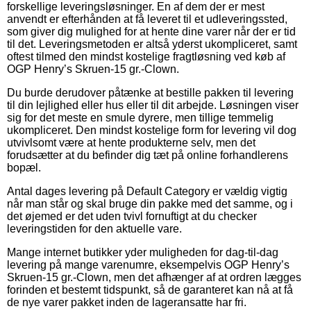
forskellige leveringsløsninger. En af dem der er mest
anvendt er efterhånden at få leveret til et udleveringssted,
som giver dig mulighed for at hente dine varer når der er tid
til det. Leveringsmetoden er altså yderst ukompliceret, samt
oftest tilmed den mindst kostelige fragtløsning ved køb af
OGP Henry’s Skruen-15 gr.-Clown.
Du burde derudover påtænke at bestille pakken til levering
til din lejlighed eller hus eller til dit arbejde. Løsningen viser
sig for det meste en smule dyrere, men tillige temmelig
ukompliceret. Den mindst kostelige form for levering vil dog
utvivlsomt være at hente produkterne selv, men det
forudsætter at du befinder dig tæt på online forhandlerens
bopæl.
Antal dages levering på Default Category er vældig vigtig
når man står og skal bruge din pakke med det samme, og i
det øjemed er det uden tvivl fornuftigt at du checker
leveringstiden for den aktuelle vare.
Mange internet butikker yder muligheden for dag-til-dag
levering på mange varenumre, eksempelvis OGP Henry’s
Skruen-15 gr.-Clown, men det afhænger af at ordren lægges
forinden et bestemt tidspunkt, så de garanteret kan nå at få
de nye varer pakket inden de lageransatte har fri.