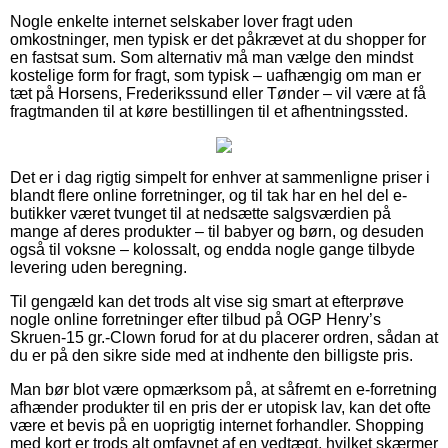
Nogle enkelte internet selskaber lover fragt uden
omkostninger, men typisk er det påkrævet at du shopper for
en fastsat sum. Som alternativ må man vælge den mindst
kostelige form for fragt, som typisk – uafhængig om man er
tæt på Horsens, Frederikssund eller Tønder – vil være at få
fragtmanden til at køre bestillingen til et afhentningssted.
Det er i dag rigtig simpelt for enhver at sammenligne priser i
blandt flere online forretninger, og til tak har en hel del e-
butikker været tvunget til at nedsætte salgsværdien på
mange af deres produkter – til babyer og børn, og desuden
også til voksne – kolossalt, og endda nogle gange tilbyde
levering uden beregning.
Til gengæld kan det trods alt vise sig smart at efterprøve
nogle online forretninger efter tilbud på OGP Henry’s
Skruen-15 gr.-Clown forud for at du placerer ordren, sådan at
du er på den sikre side med at indhente den billigste pris.
Man bør blot være opmærksom på, at såfremt en e-forretning
afhænder produkter til en pris der er utopisk lav, kan det ofte
være et bevis på en uoprigtig internet forhandler. Shopping
med kort er trods alt omfavnet af en vedtægt, hvilket skærmer