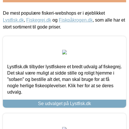
De mest populære fiskeri-webshops er i øjeblikket
Lystfisk.dk
,
Fiskegrej.dk
og
Fiskpåkrogen.dk
, som alle har et
stort sortiment til gode priser.
Lystfisk.dk tilbyder lystfiskere et bredt udvalg af fiskegrej.
Det skal være muligt at sidde stille og roligt hjemme i
”sofaen” og bestille alt det, man skal bruge for at få
nogle herlige fiskeoplevelser. Klik her for at se deres
udvalg.
Se udvalget på Lystfisk.dk