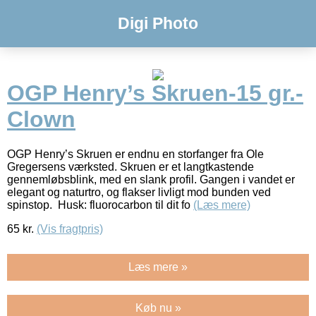
Digi Photo
OGP Henry’s Skruen-15 gr.-
Clown
OGP Henry’s Skruen er endnu en storfanger fra Ole
Gregersens værksted. Skruen er et langtkastende
gennemløbsblink, med en slank profil. Gangen i vandet er
elegant og naturtro, og flakser livligt mod bunden ved
spinstop. Husk: fluorocarbon til dit fo
(Læs mere)
65
kr.
(Vis fragtpris)
Læs mere »
Køb nu »