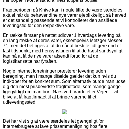
har bopæl i kort afstand af netshoppens bopæl.
Fragtperioden på Knive kan i nogle tilfælde være særdeles
aktuel når du behøver dine nye varer øjeblikkeligt, så herved
er det sandelig passende at vi kontrollerer den anslåede
leveringstid for den respektive vare.
En række firmaer på nettet udlover 1 hverdags levering på
en lang række af deres varer, eksempelvis Metzger Messer
7″, men det betinges af at du når at bestille tidligere end et
fast tidspunkt, med hensynstagen til at de højst sandsynligt
kan nå at få de nye varer afsendt forud for at de
logistikansatte har fyraften.
Nogle internet forretninger præsterer levering uden
beregning, men i mange tilfælde gælder det kun hvis du
indkøber for en konkret sum. Som alternativ burde man udse
dig den mest prisbevidste fragtmetode, som mange gange –
ligegyldigt om man bor i Næstved, Varde eller Vejen – vil
blive at få fragtfirmaet til at bringe varerne til et
udleveringssted.
Det har vist sig at være særdeles let gængeligt for
internetbrugere at lave prissammenligning hos flere