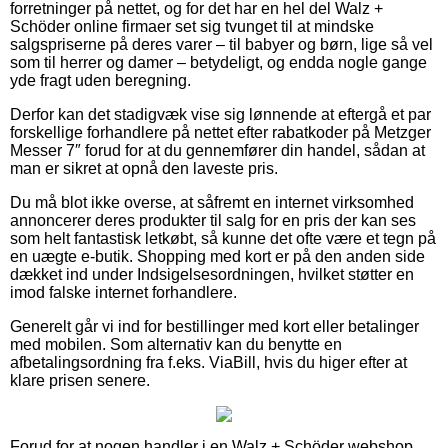
forretninger på nettet, og for det har en hel del Walz +
Schöder online firmaer set sig tvunget til at mindske
salgspriserne på deres varer – til babyer og børn, lige så vel
som til herrer og damer – betydeligt, og endda nogle gange
yde fragt uden beregning.
Derfor kan det stadigvæk vise sig lønnende at eftergå et par
forskellige forhandlere på nettet efter rabatkoder på Metzger
Messer 7″ forud for at du gennemfører din handel, sådan at
man er sikret at opnå den laveste pris.
Du må blot ikke overse, at såfremt en internet virksomhed
annoncerer deres produkter til salg for en pris der kan ses
som helt fantastisk letkøbt, så kunne det ofte være et tegn på
en uægte e-butik. Shopping med kort er på den anden side
dækket ind under Indsigelsesordningen, hvilket støtter en
imod falske internet forhandlere.
Generelt går vi ind for bestillinger med kort eller betalinger
med mobilen. Som alternativ kan du benytte en
afbetalingsordning fra f.eks. ViaBill, hvis du higer efter at
klare prisen senere.
Forud for at nogen handler i en Walz + Schöder webshop