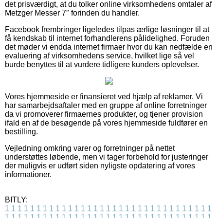
det prisværdigt, at du tolker online virksomhedens omtaler af
Metzger Messer 7″ forinden du handler.
Facebook frembringer ligeledes tilpas ærlige løsninger til at
få kendskab til internet forhandlerens pålidelighed. Foruden
det møder vi endda internet firmaer hvor du kan nedfælde en
evaluering af virksomhedens service, hvilket lige så vel
burde benyttes til at vurdere tidligere kunders oplevelser.
Vores hjemmeside er finansieret ved hjælp af reklamer. Vi
har samarbejdsaftaler med en gruppe af online forretninger
da vi promoverer firmaernes produkter, og tjener provision
ifald en af de besøgende på vores hjemmeside fuldfører en
bestilling.
Vejledning omkring varer og forretninger på nettet
understøttes løbende, men vi tager forbehold for justeringer
der muligvis er udført siden nyligste opdatering af vores
informationer.
BITLY:
1
1
1
1
1
1
1
1
1
1
1
1
1
1
1
1
1
1
1
1
1
1
1
1
1
1
1
1
1
1
1
1
1
1
1
1
1
1
1
1
1
1
1
1
1
1
1
1
1
1
1
1
1
1
1
1
1
1
1
1
1
1
1
1
1
1