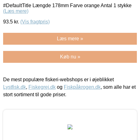
#DefaultTitle Længde 178mm Farve orange Antal 1 stykke
(Læs mere)
93.5
kr.
(Vis fragtpris)
Læs mere »
Køb nu »
De mest populære fiskeri-webshops er i øjeblikket
Lystfisk.dk
,
Fiskegrej.dk
og
Fiskpåkrogen.dk
, som alle har et
stort sortiment til gode priser.