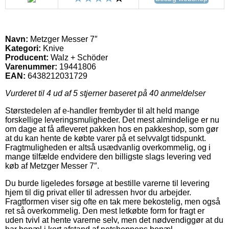
Navn:
Metzger Messer 7″
Kategori:
Knive
Producent:
Walz + Schöder
Varenummer:
19441806
EAN:
6438212031729
Vurderet til
4
ud af 5 stjerner baseret på
40
anmeldelser
Størstedelen af e-handler frembyder til alt held mange
forskellige leveringsmuligheder. Det mest almindelige er nu
om dage at få afleveret pakken hos en pakkeshop, som gør
at du kan hente de købte varer på et selvvalgt tidspunkt.
Fragtmuligheden er altså usædvanlig overkommelig, og i
mange tilfælde endvidere den billigste slags levering ved
køb af Metzger Messer 7″.
Du burde ligeledes forsøge at bestille varerne til levering
hjem til dig privat eller til adressen hvor du arbejder.
Fragtformen viser sig ofte en tak mere bekostelig, men også
ret så overkommelig. Den mest letkøbte form for fragt er
uden tvivl at hente varerne selv, men det nødvendiggør at du