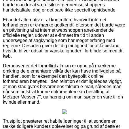
burde man for at være sikker gennemse shoppens
handelsaftale, dog er det bare ikke specielt ophidsende.
Et andet alternativ er at kontrollere hvorvidt internet
forhandleren er e-mærke godkendt, eftersom det burde være
en påvisning af at internet webshoppen anerkender de
officielle regler, udover at e-firmaet fra tid til anden
undersøges af sagkyndige som har meget erfaring med
reglerne. Desuden giver det dig mulighed for at få bistand,
hvis du bliver udsat for vanskeligheder i forbindelse med dit
køb.
Derudover er det fornuftigt at man er oppe på mærkerne
omkring de elementære vilkår der kan have indflydelse på
handlen, som for eksempel den byttepolitik online
forhandleren benytter. I den relation er det ligeledes vigtigt,
at man stadigvæk bevarer ens faktura e-mail, således man
når som helst vil kunne dokumentere sin bestilling af
Metzger Messer 7″, uafhængig om man søger en vare til en
kvinde eller mand.
Trustpilot præsterer ret habile løsninger til at sondere en
række tidligere kunders oplevelser og på grund af dette er