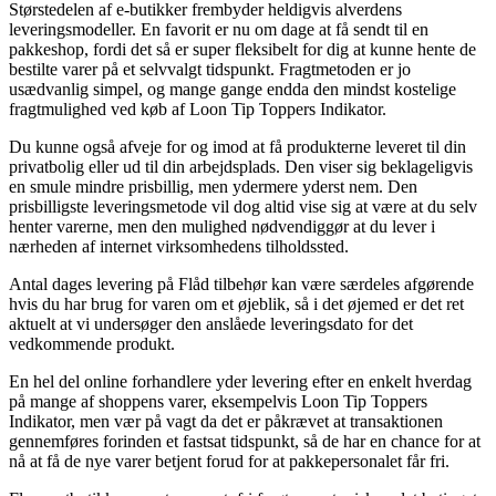
Størstedelen af e-butikker frembyder heldigvis alverdens
leveringsmodeller. En favorit er nu om dage at få sendt til en
pakkeshop, fordi det så er super fleksibelt for dig at kunne hente de
bestilte varer på et selvvalgt tidspunkt. Fragtmetoden er jo
usædvanlig simpel, og mange gange endda den mindst kostelige
fragtmulighed ved køb af Loon Tip Toppers Indikator.
Du kunne også afveje for og imod at få produkterne leveret til din
privatbolig eller ud til din arbejdsplads. Den viser sig beklageligvis
en smule mindre prisbillig, men ydermere yderst nem. Den
prisbilligste leveringsmetode vil dog altid vise sig at være at du selv
henter varerne, men den mulighed nødvendiggør at du lever i
nærheden af internet virksomhedens tilholdssted.
Antal dages levering på Flåd tilbehør kan være særdeles afgørende
hvis du har brug for varen om et øjeblik, så i det øjemed er det ret
aktuelt at vi undersøger den anslåede leveringsdato for det
vedkommende produkt.
En hel del online forhandlere yder levering efter en enkelt hverdag
på mange af shoppens varer, eksempelvis Loon Tip Toppers
Indikator, men vær på vagt da det er påkrævet at transaktionen
gennemføres forinden et fastsat tidspunkt, så de har en chance for at
nå at få de nye varer betjent forud for at pakkepersonalet får fri.