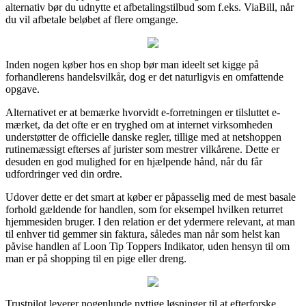
alternativ bør du udnytte et afbetalingstilbud som f.eks. ViaBill, når
du vil afbetale beløbet af flere omgange.
Inden nogen køber hos en shop bør man ideelt set kigge på
forhandlerens handelsvilkår, dog er det naturligvis en omfattende
opgave.
Alternativet er at bemærke hvorvidt e-forretningen er tilsluttet e-
mærket, da det ofte er en tryghed om at internet virksomheden
understøtter de officielle danske regler, tillige med at netshoppen
rutinemæssigt efterses af jurister som mestrer vilkårene. Dette er
desuden en god mulighed for en hjælpende hånd, når du får
udfordringer ved din ordre.
Udover dette er det smart at køber er påpasselig med de mest basale
forhold gældende for handlen, som for eksempel hvilken returret
hjemmesiden bruger. I den relation er det ydermere relevant, at man
til enhver tid gemmer sin faktura, således man når som helst kan
påvise handlen af Loon Tip Toppers Indikator, uden hensyn til om
man er på shopping til en pige eller dreng.
Trustpilot leverer nogenlunde nyttige løsninger til at efterforske