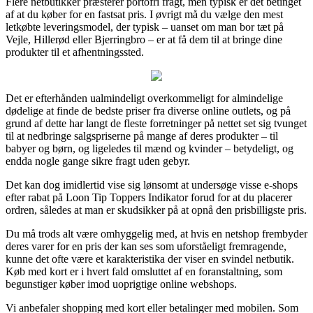
Flere netbutikker præsterer portofri fragt, men typisk er det betinget
af at du køber for en fastsat pris. I øvrigt må du vælge den mest
letkøbte leveringsmodel, der typisk – uanset om man bor tæt på
Vejle, Hillerød eller Bjerringbro – er at få dem til at bringe dine
produkter til et afhentningssted.
Det er efterhånden ualmindeligt overkommeligt for almindelige
dødelige at finde de bedste priser fra diverse online outlets, og på
grund af dette har langt de fleste forretninger på nettet set sig tvunget
til at nedbringe salgspriserne på mange af deres produkter – til
babyer og børn, og ligeledes til mænd og kvinder – betydeligt, og
endda nogle gange sikre fragt uden gebyr.
Det kan dog imidlertid vise sig lønsomt at undersøge visse e-shops
efter rabat på Loon Tip Toppers Indikator forud for at du placerer
ordren, således at man er skudsikker på at opnå den prisbilligste pris.
Du må trods alt være omhyggelig med, at hvis en netshop frembyder
deres varer for en pris der kan ses som uforståeligt fremragende,
kunne det ofte være et karakteristika der viser en svindel netbutik.
Køb med kort er i hvert fald omsluttet af en foranstaltning, som
begunstiger køber imod uoprigtige online webshops.
Vi anbefaler shopping med kort eller betalinger med mobilen. Som