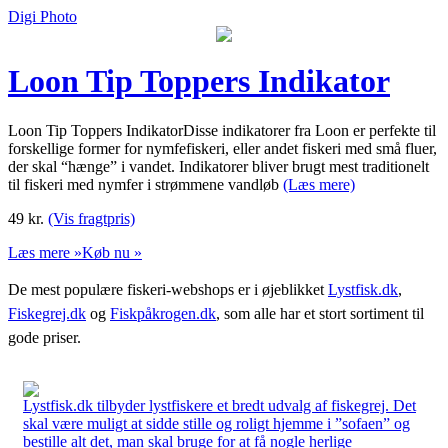
Digi Photo
Loon Tip Toppers Indikator
Loon Tip Toppers IndikatorDisse indikatorer fra Loon er perfekte til
forskellige former for nymfefiskeri, eller andet fiskeri med små fluer,
der skal “hænge” i vandet. Indikatorer bliver brugt mest traditionelt
til fiskeri med nymfer i strømmene vandløb
(Læs mere)
49
kr.
(Vis fragtpris)
Læs mere »
Køb nu »
De mest populære fiskeri-webshops er i øjeblikket
Lystfisk.dk
,
Fiskegrej.dk
og
Fiskpåkrogen.dk
, som alle har et stort sortiment til
gode priser.
Lystfisk.dk tilbyder lystfiskere et bredt udvalg af fiskegrej. Det
skal være muligt at sidde stille og roligt hjemme i ”sofaen” og
bestille alt det, man skal bruge for at få nogle herlige