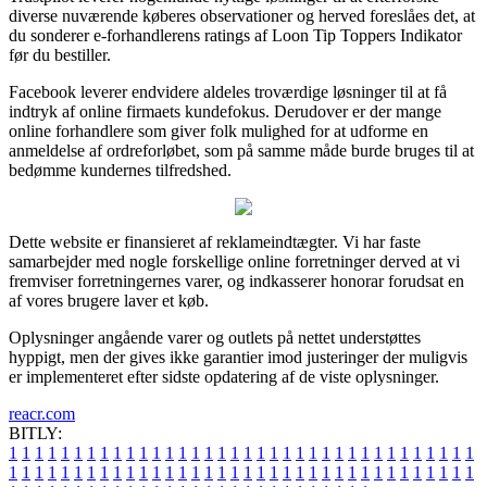
diverse nuværende køberes observationer og herved foreslåes det, at
du sonderer e-forhandlerens ratings af Loon Tip Toppers Indikator
før du bestiller.
Facebook leverer endvidere aldeles troværdige løsninger til at få
indtryk af online firmaets kundefokus. Derudover er der mange
online forhandlere som giver folk mulighed for at udforme en
anmeldelse af ordreforløbet, som på samme måde burde bruges til at
bedømme kundernes tilfredshed.
Dette website er finansieret af reklameindtægter. Vi har faste
samarbejder med nogle forskellige online forretninger derved at vi
fremviser forretningernes varer, og indkasserer honorar forudsat en
af vores brugere laver et køb.
Oplysninger angående varer og outlets på nettet understøttes
hyppigt, men der gives ikke garantier imod justeringer der muligvis
er implementeret efter sidste opdatering af de viste oplysninger.
reacr.com
BITLY:
1
1
1
1
1
1
1
1
1
1
1
1
1
1
1
1
1
1
1
1
1
1
1
1
1
1
1
1
1
1
1
1
1
1
1
1
1
1
1
1
1
1
1
1
1
1
1
1
1
1
1
1
1
1
1
1
1
1
1
1
1
1
1
1
1
1
1
1
1
1
1
1