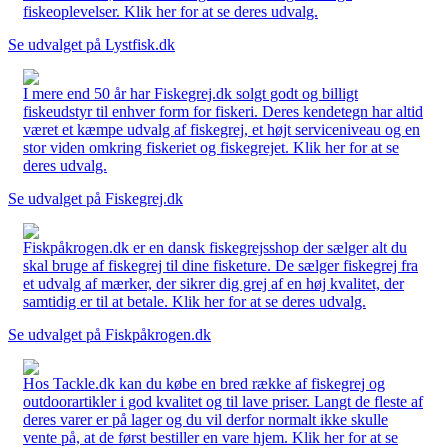
fiskeoplevelser. Klik her for at se deres udvalg.
Se udvalget på Lystfisk.dk
I mere end 50 år har Fiskegrej.dk solgt godt og billigt
fiskeudstyr til enhver form for fiskeri. Deres kendetegn har altid
været et kæmpe udvalg af fiskegrej, et højt serviceniveau og en
stor viden omkring fiskeriet og fiskegrejet. Klik her for at se
deres udvalg.
Se udvalget på Fiskegrej.dk
Fiskpåkrogen.dk er en dansk fiskegrejsshop der sælger alt du
skal bruge af fiskegrej til dine fisketure. De sælger fiskegrej fra
et udvalg af mærker, der sikrer dig grej af en høj kvalitet, der
samtidig er til at betale. Klik her for at se deres udvalg.
Se udvalget på Fiskpåkrogen.dk
Hos Tackle.dk kan du købe en bred række af fiskegrej og
outdoorartikler i god kvalitet og til lave priser. Langt de fleste af
deres varer er på lager og du vil derfor normalt ikke skulle
vente på, at de først bestiller en vare hjem. Klik her for at se