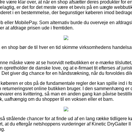
re være klar over, at når en shop afsætter deres produkter for e
agtig, er det for det meste være et bevis på en uægte webbutik
luderet i en bestemmelse, der begunstiger køberen imod bedrager
køb eller MobilePay. Som alternativ burde du overveje en afdrags
er at afdrage prisen ude i fremtiden.
en shop bør de til hver en tid skimme virksomhedens handelsaft
nne måske være at se hvorvidt netbutikken er e-mærke tilsluttet,
n opretholder de danske love, og at e-firmaet tit efterses af juris
Det giver dig chance for en håndsrækning, når du forvoldes di
r at køberen er obs på de fundamentale regler der kan spille ind i 
n returneringsret online butikken bruger. I den sammenhæng e
bevarer ens kvittering, så man en anden gang kan påvise bestilli
k, uafhængig om du shopper til en voksen eller et barn.
t så strålende chancer for at finde ud af en lang række tidligere 
rt, at du eftergår netshoppens vurderinger af Kinetic DryGaiter 
ng.