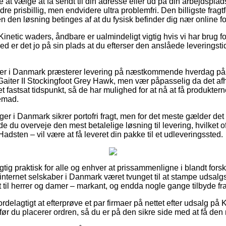
at vælge at få sendt til din adresse eller ud på din arbejdsplad
e prisbillig, men endvidere ultra problemfri. Den billigste fragt
n den løsning betinges af at du fysisk befinder dig nær online 
inetic waders, åndbare er ualmindeligt vigtig hvis vi har brug f
d er det jo på sin plads at du efterser den anslåede levering
r i Danmark præsterer levering på næstkommende hverdag på e
aiter II Stockingfoot Grey Hawk, men vær påpasselig da det afh
 fastsat tidspunkt, så de har mulighed for at nå at få produkterne
jemad.
ger i Danmark sikrer portofri fragt, men for det meste gælder det
de du overveje den mest betalelige løsning til levering, hvilket 
Hadsten – vil være at få leveret din pakke til et udleveringssted.
igtig praktisk for alle og enhver at prissammenligne i blandt fors
 internet selskaber i Danmark været tvunget til at stampe udsalg
mt til herrer og damer – markant, og endda nogle gange tilbyde f
rdelagtigt at efterprøve et par firmaer på nettet efter udsalg på K
r du placerer ordren, så du er på den sikre side med at få den m