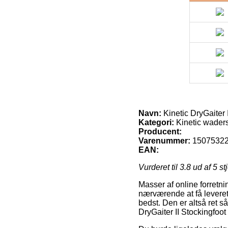
Navn:
Kinetic DryGaiter 
Kategori:
Kinetic wader
Producent:
Varenummer:
1507532
EAN:
Vurderet til
3.8
ud af 5 st
Masser af online forretnin
nærværende at få leveret 
bedst. Den er altså ret 
DryGaiter II Stockingfoo