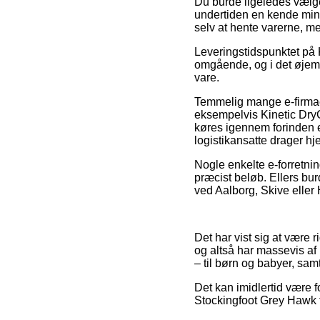
Du burde ligeledes vælge 
undertiden en kende mindr
selv at hente varerne, me
Leveringstidspunktet på K
omgående, og i det øjeme
vare.
Temmelig mange e-firmae
eksempelvis Kinetic DryG
køres igennem forinden et
logistikansatte drager h
Nogle enkelte e-forretnin
præcist beløb. Ellers bur
ved Aalborg, Skive eller 
Det har vist sig at være r
og altså har massevis af
– til børn og babyer, sa
Det kan imidlertid være fo
Stockingfoot Grey Hawk fø