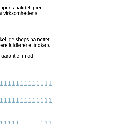
hoppens pålidelighed.
 af virksomhedens
kellige shops på nettet
re fuldfører et indkøb.
 garantier imod
1
1
1
1
1
1
1
1
1
1
1
1
1
1
1
1
1
1
1
1
1
1
1
1
1
1
1
1
1
1
1
1
1
1
1
1
1
1
1