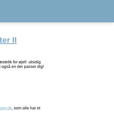
er II
tetik for øjet! -alsidig
et også en der passer dig!
gen.dk
, som alle har et