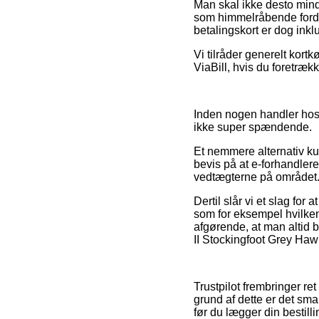
Man skal ikke desto mind
som himmelråbende fordel
betalingskort er dog ink
Vi tilråder generelt kort
ViaBill, hvis du foretrækk
Inden nogen handler hos 
ikke super spændende.
Et nemmere alternativ ku
bevis på at e-forhandlere
vedtægterne på området. 
Dertil slår vi et slag fo
som for eksempel hvilke
afgørende, at man altid 
II Stockingfoot Grey Haw
Trustpilot frembringer re
grund af dette er det sma
før du lægger din bestilli