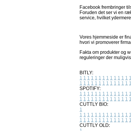
Facebook frembringer tils
Foruden det ser vi en ræ
service, hvilket ydermere
Vores hjemmeside er fina
hvori vi promoverer firma
Fakta om produkter og we
reguleringer der muligvis 
BITLY:
1
1
1
1
1
1
1
1
1
1
1
1
1
1
1
1
1
1
1
1
1
1
1
1
1
1
SPOTIFY:
1
1
1
1
1
1
1
1
1
1
1
1
1
1
1
1
1
1
1
1
1
1
1
1
1
1
CUTTLY BIO:
1
1
1
1
1
1
1
1
1
1
1
1
1
1
1
1
1
1
1
1
1
1
1
1
1
1
1
CUTTLY OLD:
1