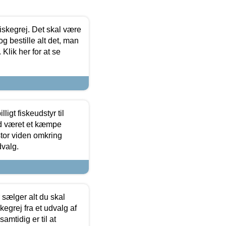
 fiskegrej. Det skal være
og bestille alt det, man
 Klik her for at se
ligt fiskeudstyr til
tid været et kæmpe
stor viden omkring
dvalg.
sælger alt du skal
skegrej fra et udvalg af
samtidig er til at