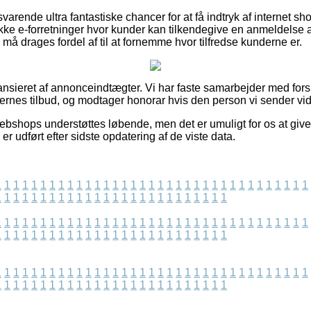
varende ultra fantastiske chancer for at få indtryk af internet s
kke e-forretninger hvor kunder kan tilkendegive en anmeldelse
 må drages fordel af til at fornemme hvor tilfredse kunderne er.
nsieret af annonceindtægter. Vi har faste samarbejder med fors
ernes tilbud, og modtager honorar hvis den person vi sender vide
bshops understøttes løbende, men det er umuligt for os at give
er udført efter sidste opdatering af de viste data.
1
1
1
1
1
1
1
1
1
1
1
1
1
1
1
1
1
1
1
1
1
1
1
1
1
1
1
1
1
1
1
1
1
1
1
1
1
1
1
1
1
1
1
1
1
1
1
1
1
1
1
1
1
1
1
1
1
1
1
1
1
1
1
1
1
1
1
1
1
1
1
1
1
1
1
1
1
1
1
1
1
1
1
1
1
1
1
1
1
1
1
1
1
1
1
1
1
1
1
1
1
1
1
1
1
1
1
1
1
1
1
1
1
1
1
1
1
1
1
1
1
1
1
1
1
1
1
1
1
1
1
1
1
1
1
1
1
1
1
1
1
1
1
1
1
1
1
1
1
1
1
1
1
1
1
1
1
1
1
1
1
1
1
1
1
1
1
1
1
1
1
1
1
1
1
1
1
1
1
1
1
1
1