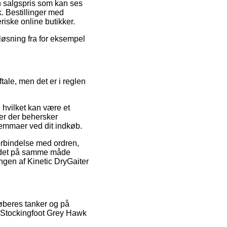
n salgspris som kan ses
. Bestillinger med
iske online butikker.
løsning fra for eksempel
ale, men det er i reglen
 hvilket kan være et
ter der behersker
lemmaer ved dit indkøb.
forbindelse med ordren,
r det på samme måde
ngen af Kinetic DryGaiter
køberes tanker og på
II Stockingfoot Grey Hawk