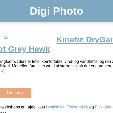
Digi Photo
Kinetic DryGait
ot Grey Hawk
ingfoot waders er lette, komfortable, vind- og vandtætte, og ren æs
 fiskeri. Modellen føres i et væld af størrelser, så der er garanter
re)
Køb nu »
-webshops er i øjeblikket
Lystfisk.dk
,
Fiskegrej.dk
og
Fiskpåkro