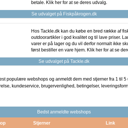
betale. Klik her for at se deres udvalg.
Se udvalget på Fiskpåkrogen.dk
Hos Tackle.dk kan du købe en bred række af fis
outdoorartikler i god kvalitet og til lave priser. L
varer er på lager og du vil derfor normalt ikke sk
først bestiller en vare hjem. Klik her for at se de
Se udvalget på Tackle.dk
t populære webshops og anmeldt dem med stjerner fra 1 til 5 ud
rrelse, kundeservice, brugervenlighed, betingelser, leveringsfor
Bedst anmeldte webshops
op
Stjerner
Link