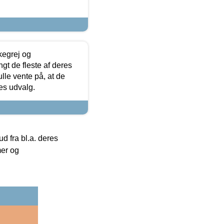
kegrej og
angt de fleste af deres
ulle vente på, at de
res udvalg.
 fra bl.a. deres
mer og