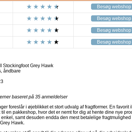
Besøg webshop
Besøg webshop
Besøg webshop
Besøg webshop
II Stockingfoot Grey Hawk
s, åndbare
23
jerner baseret på
35
anmeldelser
ger foreslår i øjeblikket et stort udvalg af fragtformer. En favorit
til en pakkeshop, hvor det er nemt for dig at hente dine nye pro
så enkel, samt desuden endda den mest betalelige fragtmulighed 
t Grey Hawk.