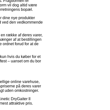
s. Fragtformen er
form vil dog altid være
forretningens bopæl.
or dine nye produkter
stid ved den vedkommende
n række af deres varer,
ænger af at bestillingen
 ordnet forud for at de
 kun hvis du køber for et
oftest – uanset om du bor
kellige online varehuse,
spriserne på deres varer
ragt uden omkostninger.
inetic DryGaiter II
est attraktive pris.