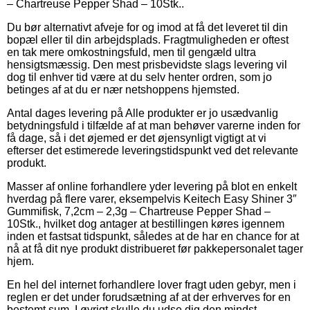
– Chartreuse Pepper Shad – 10Stk..
Du bør alternativt afveje for og imod at få det leveret til din
bopæl eller til din arbejdsplads. Fragtmuligheden er oftest
en tak mere omkostningsfuld, men til gengæld ultra
hensigtsmæssig. Den mest prisbevidste slags levering vil
dog til enhver tid være at du selv henter ordren, som jo
betinges af at du er nær netshoppens hjemsted.
Antal dages levering på Alle produkter er jo usædvanlig
betydningsfuld i tilfælde af at man behøver varerne inden for
få dage, så i det øjemed er det øjensynligt vigtigt at vi
efterser det estimerede leveringstidspunkt ved det relevante
produkt.
Masser af online forhandlere yder levering på blot en enkelt
hverdag på flere varer, eksempelvis Keitech Easy Shiner 3″
Gummifisk, 7,2cm – 2,3g – Chartreuse Pepper Shad –
10Stk., hvilket dog antager at bestillingen køres igennem
inden et fastsat tidspunkt, således at de har en chance for at
nå at få dit nye produkt distribueret før pakkepersonalet tager
hjem.
En hel del internet forhandlere lover fragt uden gebyr, men i
reglen er det under forudsætning af at der erhverves for en
bestemt sum. I øvrigt skulle du udse dig den mindst