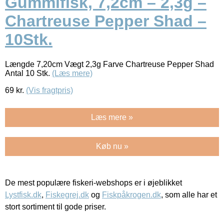
Gummifisk, 7,2cm – 2,3g –
Chartreuse Pepper Shad –
10Stk.
Længde 7,20cm Vægt 2,3g Farve Chartreuse Pepper Shad
Antal 10 Stk.
(Læs mere)
69
kr.
(Vis fragtpris)
Læs mere »
Køb nu »
De mest populære fiskeri-webshops er i øjeblikket
Lystfisk.dk
,
Fiskegrej.dk
og
Fiskpåkrogen.dk
, som alle har et
stort sortiment til gode priser.