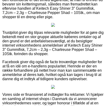
bevarer sin kvitteringsmail, således man fremadrettet kan
eftervise handlen af Keitech Easy Shiner 3″ Gummifisk,
7,2cm – 2,3g – Chartreuse Pepper Shad – 10Stk., om man
shopper til en dreng eller pige.
Trustpilot giver dig tilpas relevante muligheder for at gøre dig
bekendt med en stor gruppe aktuelle køberes omtaler og af
den grund er det anbefalelsesværdigt, at du besigtiger
internet virksomhedens anmeldelser af Keitech Easy Shiner
3″ Gummifisk, 7,2cm – 2,3g – Chartreuse Pepper Shad –
10Stk. forinden du shopper.
Facebook giver dig også de facto troværdige muligheder for
at få en idé om e-handlens popularitet. Herinde er der en
række forhandlere på nettet hvor man kan sammensætte en
anmeldelse af deres køb, hvilket også kan tages i brug til at
danne dig et indtryk af tidligere kunders oplevelser.
Vores side er finansieret af indtægter fra reklamer. Vi hjælper
en samling af internet shops i Danmark da vi annoncerer
virksomhedernes varer, og tager honorar i tilfælde af at en