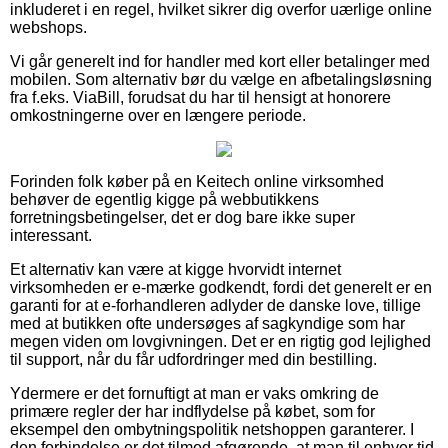
inkluderet i en regel, hvilket sikrer dig overfor uærlige online
webshops.
Vi går generelt ind for handler med kort eller betalinger med
mobilen. Som alternativ bør du vælge en afbetalingsløsning
fra f.eks. ViaBill, forudsat du har til hensigt at honorere
omkostningerne over en længere periode.
Forinden folk køber på en Keitech online virksomhed
behøver de egentlig kigge på webbutikkens
forretningsbetingelser, det er dog bare ikke super
interessant.
Et alternativ kan være at kigge hvorvidt internet
virksomheden er e-mærke godkendt, fordi det generelt er en
garanti for at e-forhandleren adlyder de danske love, tillige
med at butikken ofte undersøges af sagkyndige som har
megen viden om lovgivningen. Det er en rigtig god lejlighed
til support, når du får udfordringer med din bestilling.
Ydermere er det fornuftigt at man er vaks omkring de
primære regler der har indflydelse på købet, som for
eksempel den ombytningspolitik netshoppen garanterer. I
den forbindelse er det tilmed afgørende, at man til enhver tid