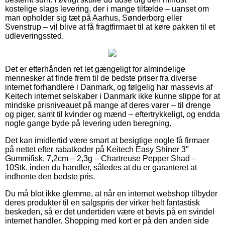
kostelige slags levering, der i mange tilfælde – uanset om
man opholder sig tæt på Aarhus, Sønderborg eller
Svenstrup – vil blive at få fragtfirmaet til at køre pakken til et
udleveringssted.
Det er efterhånden ret let gængeligt for almindelige
mennesker at finde frem til de bedste priser fra diverse
internet forhandlere i Danmark, og følgelig har massevis af
Keitech internet selskaber i Danmark ikke kunne slippe for at
mindske prisniveauet på mange af deres varer – til drenge
og piger, samt til kvinder og mænd – eftertrykkeligt, og endda
nogle gange byde på levering uden beregning.
Det kan imidlertid være smart at besigtige nogle få firmaer
på nettet efter rabatkoder på Keitech Easy Shiner 3″
Gummifisk, 7,2cm – 2,3g – Chartreuse Pepper Shad –
10Stk. inden du handler, således at du er garanteret at
indhente den bedste pris.
Du må blot ikke glemme, at når en internet webshop tilbyder
deres produkter til en salgspris der virker helt fantastisk
beskeden, så er det undertiden være et bevis på en svindel
internet handler. Shopping med kort er på den anden side