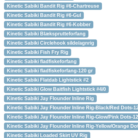
Kinetic Sabiki Bandit Rig #6-Chartreuse
Kinetic Sabiki Bandit Rig #6-Gul
Kinetic Sabiki Bandit Rig #6-Kobber
Kinetic Sabiki Blæksprutteforfang
Kinetic Sabiki Circlehook silde/agnrig
Kinetic Sabiki Fish Fry Rig
Kinetic Sabiki fladfiskeforfang
Kinetic Sabiki fladfiskeforfang-120 gr
Kinetic Sabiki Flatdab Lightstick #2
Kinetic Sabiki Glow Baitfish Lightstick #4/0
Kinetic Sabiki Jay Flounder Inline Rig
Kinetic Sabiki Jay Flounder Inline Rig-Black/Red Dots-1
Kinetic Sabiki Jay Flounder Inline Rig-Glow/Pink Dots-12
Kinetic Sabiki Jay Flounder Inline Rig-Yellow/Orange Do
Kinetic Sabiki Loaded Skirt UV Rig