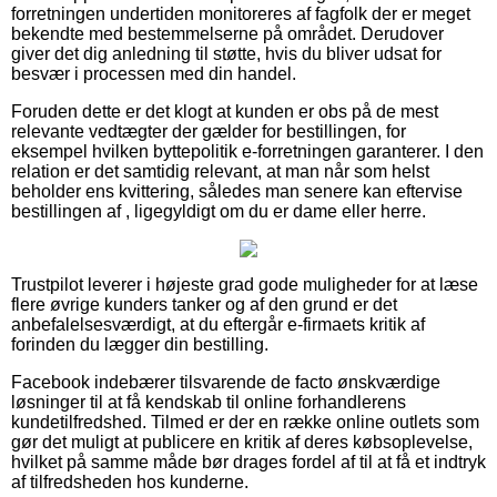
forretningen undertiden monitoreres af fagfolk der er meget
bekendte med bestemmelserne på området. Derudover
giver det dig anledning til støtte, hvis du bliver udsat for
besvær i processen med din handel.
Foruden dette er det klogt at kunden er obs på de mest
relevante vedtægter der gælder for bestillingen, for
eksempel hvilken byttepolitik e-forretningen garanterer. I den
relation er det samtidig relevant, at man når som helst
beholder ens kvittering, således man senere kan eftervise
bestillingen af , ligegyldigt om du er dame eller herre.
Trustpilot leverer i højeste grad gode muligheder for at læse
flere øvrige kunders tanker og af den grund er det
anbefalelsesværdigt, at du eftergår e-firmaets kritik af
forinden du lægger din bestilling.
Facebook indebærer tilsvarende de facto ønskværdige
løsninger til at få kendskab til online forhandlerens
kundetilfredshed. Tilmed er der en række online outlets som
gør det muligt at publicere en kritik af deres købsoplevelse,
hvilket på samme måde bør drages fordel af til at få et indtryk
af tilfredsheden hos kunderne.