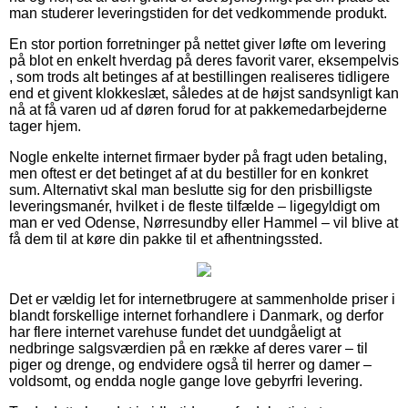
man studerer leveringstiden for det vedkommende produkt.
En stor portion forretninger på nettet giver løfte om levering
på blot en enkelt hverdag på deres favorit varer, eksempelvis
, som trods alt betinges af at bestillingen realiseres tidligere
end et givent klokkeslæt, således at de højst sandsynligt kan
nå at få varen ud af døren forud for at pakkemedarbejderne
tager hjem.
Nogle enkelte internet firmaer byder på fragt uden betaling,
men oftest er det betinget af at du bestiller for en konkret
sum. Alternativt skal man beslutte sig for den prisbilligste
leveringsmanér, hvilket i de fleste tilfælde – ligegyldigt om
man er ved Odense, Nørresundby eller Hammel – vil blive at
få dem til at køre din pakke til et afhentningssted.
Det er vældig let for internetbrugere at sammenholde priser i
blandt forskellige internet forhandlere i Danmark, og derfor
har flere internet varehuse fundet det uundgåeligt at
nedbringe salgsværdien på en række af deres varer – til
piger og drenge, og endvidere også til herrer og damer –
voldsomt, og endda nogle gange love gebyrfri levering.