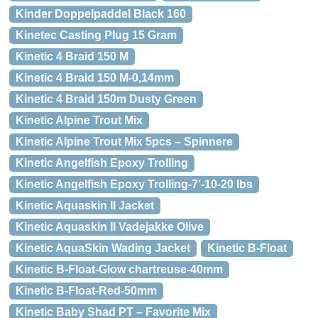
Kinder Doppelpaddel Black 160
Kinetec Casting Plug 15 Gram
Kinetic 4 Braid 150 M
Kinetic 4 Braid 150 M-0,14mm
Kinetic 4 Braid 150m Dusty Green
Kinetic Alpine Trout Mix
Kinetic Alpine Trout Mix 5pcs – Spinnere
Kinetic Angelfish Epoxy Trolling
Kinetic Angelfish Epoxy Trolling-7′-10-20 lbs
Kinetic Aquaskin II Jacket
Kinetic Aquaskin II Vadejakke Olive
Kinetic AquaSkin Wading Jacket
Kinetic B-Float
Kinetic B-Float-Glow chartreuse-40mm
Kinetic B-Float-Red-50mm
Kinetic Baby Shad PT – Favorite Mix