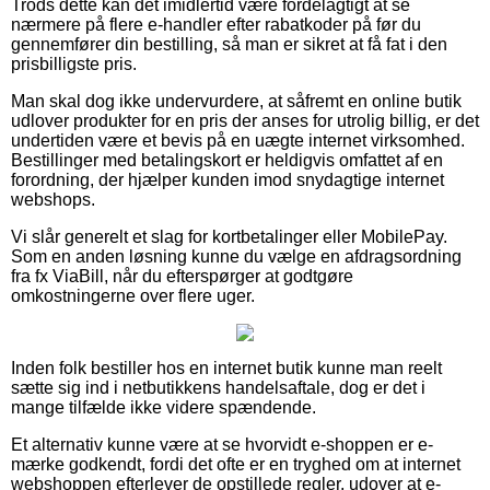
Trods dette kan det imidlertid være fordelagtigt at se
nærmere på flere e-handler efter rabatkoder på før du
gennemfører din bestilling, så man er sikret at få fat i den
prisbilligste pris.
Man skal dog ikke undervurdere, at såfremt en online butik
udlover produkter for en pris der anses for utrolig billig, er det
undertiden være et bevis på en uægte internet virksomhed.
Bestillinger med betalingskort er heldigvis omfattet af en
forordning, der hjælper kunden imod snydagtige internet
webshops.
Vi slår generelt et slag for kortbetalinger eller MobilePay.
Som en anden løsning kunne du vælge en afdragsordning
fra fx ViaBill, når du efterspørger at godtgøre
omkostningerne over flere uger.
Inden folk bestiller hos en internet butik kunne man reelt
sætte sig ind i netbutikkens handelsaftale, dog er det i
mange tilfælde ikke videre spændende.
Et alternativ kunne være at se hvorvidt e-shoppen er e-
mærke godkendt, fordi det ofte er en tryghed om at internet
webshoppen efterlever de opstillede regler, udover at e-