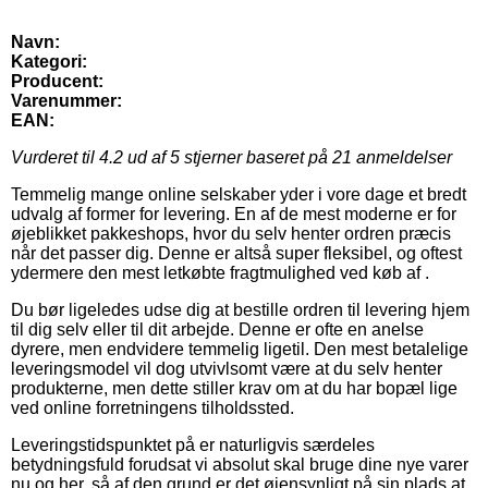
Navn:
Kategori:
Producent:
Varenummer:
EAN:
Vurderet til
4.2
ud af 5 stjerner baseret på
21
anmeldelser
Temmelig mange online selskaber yder i vore dage et bredt
udvalg af former for levering. En af de mest moderne er for
øjeblikket pakkeshops, hvor du selv henter ordren præcis
når det passer dig. Denne er altså super fleksibel, og oftest
ydermere den mest letkøbte fragtmulighed ved køb af .
Du bør ligeledes udse dig at bestille ordren til levering hjem
til dig selv eller til dit arbejde. Denne er ofte en anelse
dyrere, men endvidere temmelig ligetil. Den mest betalelige
leveringsmodel vil dog utvivlsomt være at du selv henter
produkterne, men dette stiller krav om at du har bopæl lige
ved online forretningens tilholdssted.
Leveringstidspunktet på er naturligvis særdeles
betydningsfuld forudsat vi absolut skal bruge dine nye varer
nu og her, så af den grund er det øjensynligt på sin plads at