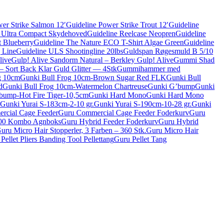
er Strike Salmon 12′
Guideline Power Strike Trout 12′
Guideline
 Ultra Compact Skydehoved
Guideline Reelcase Neopren
Guideline
t Blueberry
Guideline The Nature ECO T-Shirt Algae Green
Guideline
 Line
Guideline ULS Shootingline 20lbs
Guldspan Røgesmuld B 5/10
live
Gulp! Alive Sandorm Natural – Berkley Gulp! Alive
Gummi Shad
– Sort Back Klar Guld Glitter — 4Stk
Gummihammer med
g 10cm
Gunki Bull Frog 10cm-Brown Sugar Red FLK
Gunki Bull
d
Gunki Bull Frog 10cm-Watermelon Chartreuse
Gunki G’bump
Gunki
bump-Hot Fire Tiger-10,5cm
Gunki Hard Mono
Gunki Hard Mono
Gunki Yurai S-183cm-2-10 gr.
Gunki Yurai S-190cm-10-28 gr.
Gunki
rcial Cage Feeder
Guru Commercial Cage Feeder Foderkurv
Guru
 200 Kombo Agnboks
Guru Hybrid Feeder Foderkurv
Guru Hybrid
uru Micro Hair Stopperler, 3 Farben – 360 Stk.
Guru Micro Hair
Pellet Pliers Banding Tool Pellettang
Guru Pellet Tang