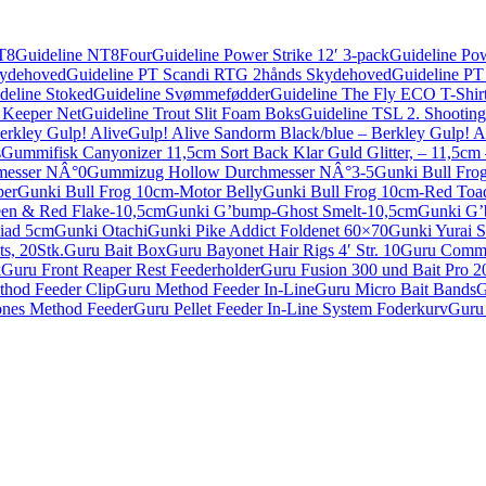
T8
Guideline NT8Four
Guideline Power Strike 12′ 3-pack
Guideline Pow
kydehoved
Guideline PT Scandi RTG 2hånds Skydehoved
Guideline PT
deline Stoked
Guideline Svømmefødder
Guideline The Fly ECO T-Shir
t Keeper Net
Guideline Trout Slit Foam Boks
Guideline TSL 2. Shooting
erkley Gulp! Alive
Gulp! Alive Sandorm Black/blue – Berkley Gulp! A
s
Gummifisk Canyonizer 11,5cm Sort Back Klar Guld Glitter, – 11,5cm 
esser NÂ°0
Gummizug Hollow Durchmesser NÂ°3-5
Gunki Bull Fro
per
Gunki Bull Frog 10cm-Motor Belly
Gunki Bull Frog 10cm-Red Toa
en & Red Flake-10,5cm
Gunki G’bump-Ghost Smelt-10,5cm
Gunki G’
iad 5cm
Gunki Otachi
Gunki Pike Addict Foldenet 60×70
Gunki Yurai S
s, 20Stk.
Guru Bait Box
Guru Bayonet Hair Rigs 4′ Str. 10
Guru Comme
k
Guru Front Reaper Rest Feederholder
Guru Fusion 300 und Bait Pro
hod Feeder Clip
Guru Method Feeder In-Line
Guru Micro Bait Bands
G
ones Method Feeder
Guru Pellet Feeder In-Line System Foderkurv
Guru 