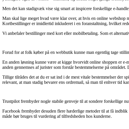
Men det kan stadigvæk vise sig smart at inspicere forskellige e-handler
Man skal lige meget hvad være klar over, at hvis en online webshop mar
Kortbestillinger er imidlertid inkluderet i en foranstaltning, hvilket 
Vi anbefaler bestillinger med kort eller mobilbetaling. Som et alternati
Forud for at folk køber på en webbutik kunne man egentlig tage stilli
En anden løsning kunne være at kigge hvorvidt online shoppen er e-mærk
anden gennemses af jurister som forstår bestemmelserne på området. De
Tillige tilrådes det at du er sat ind i de mest vitale bestemmelser der
relevant, at man stadig bevarer ens ordremail, så man til enhver tid kan 
Trustpilot frembyder nogle stabile genveje til at sondere forskellige n
Facebook frembyder desuden flere hæderlige metoder til at få indbli
måde bør bruges til vurdering af tilfredsheden hos kunderne.