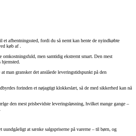
til et afhentningssted, fordi du så nemt kan hente de nyindkøbte
ed køb af .
mere omkostningsfuld, men samtidig ekstremt smart. Den mest
s hjemsted.
de at man gransker det anslåede leveringstidspunkt på den
uldbyrdes forinden et nøjagtigt klokkeslæt, så de med sikkerhed kan nå
vælge den mest prisbevidste leveringsløsning, hvilket mange gange –
.
et uundgåeligt at sænke salgspriserne på varerne – til børn, og