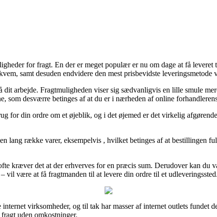
ligheder for fragt. En der er meget populær er nu om dage at få leveret 
 bekvem, samt desuden endvidere den mest prisbevidste leveringsmetode v
d på dit arbejde. Fragtmuligheden viser sig sædvanligvis en lille smule 
ne, som desværre betinges af at du er i nærheden af online forhandleren
brug for din ordre om et øjeblik, og i det øjemed er det virkelig afgøren
en lang række varer, eksempelvis , hvilket betinges af at bestillingen f
ofte kræver det at der erhverves for en præcis sum. Derudover kan du 
il være at få fragtmanden til at levere din ordre til et udleveringssted
 internet virksomheder, og til tak har masser af internet outlets fundet d
 fragt uden omkostninger.