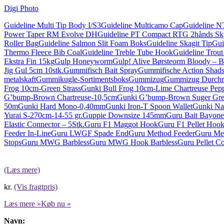
Digi Photo
Guideline Multi Tip Body I/S3
Guideline Multicamo Cap
Guideline N
Power Taper RM Evolve DH
Guideline PT Compact RTG 2hånds S
Roller Bag
Guideline Salmon Slit Foam Boks
Guideline Skagit Tip
Gui
Thermo Fleece Bib Coal
Guideline Treble Tube Hook
Guideline Trou
Ekstra Fin 15kg
Gulp Honeyworm
Gulp! Alive Børsteorm Bloody – B
Jig Gul 5cm 10stk.
Gummifisch Bait Spray
Gummifische Action Shad
metalskaft
Gummikugle-Sortimentsboks
Gummizug
Gummizug Durchm
Frog 10cm-Green Strass
Gunki Bull Frog 10cm-Lime Chartreuse Pep
G’bump-Brown Chartreuse-10,5cm
Gunki G’bump-Brown Suger Gre
50m
Gunki Hard Mono-0,40mm
Gunki Iron-T Spoon Wallet
Gunki Na
Yurai S-270cm-14-55 gr.
Guppie Downsize 145mm
Guru Bait Bayonet
Elastic Connector – 5Stk.
Guru F1 Maggot Hook
Guru F1 Pellet Hoo
Feeder In-Line
Guru LWGF Spade End
Guru Method Feeder
Guru Met
Stops
Guru MWG Barbless
Guru MWG Hook Barbless
Guru Pellet C
(Læs mere)
kr.
(Vis fragtpris)
Læs mere »
Køb nu »
Navn: