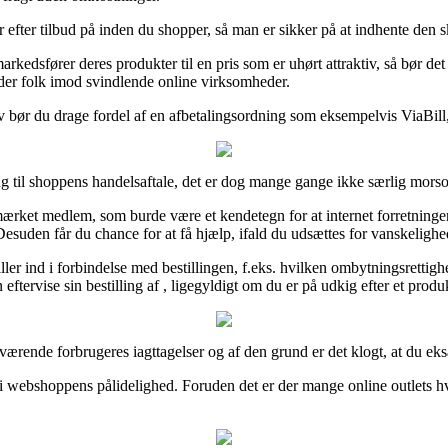
 efter tilbud på inden du shopper, så man er sikker på at indhente den s
kedsfører deres produkter til en pris som er uhørt attraktiv, så bør det
redder folk imod svindlende online virksomheder.
v bør du drage fordel af en afbetalingsordning som eksempelvis ViaBill, if
ng til shoppens handelsaftale, det er dog mange gange ikke særlig mors
et medlem, som burde være et kendetegn for at internet forretningen tils
suden får du chance for at få hjælp, ifald du udsættes for vanskelighed
 spiller ind i forbindelse med bestillingen, f.eks. hvilken ombytningsret
eftervise sin bestilling af , ligegyldigt om du er på udkig efter et produ
uværende forbrugeres iagttagelser og af den grund er det klogt, at du eks
k i webshoppens pålidelighed. Foruden det er der mange online outlets