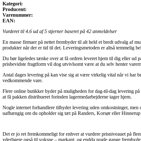
Kategori:
Producent:
Varenummer:
EAN:
Vurderet til
4.6
ud af 5 stjerner baseret på
42
anmeldelser
En masse firmaer på nettet frembyder til alt held et bredt udvalg af mu
produkter når der er tid til det. Leveringsmetoden er altså temmelig
Du bør ligeledes tænke over at få ordren leveret hjem til dig eller u
prisbevidste fragtform vil dog utvivlsomt være at du selv henter varer
Antal dages levering på kan vise sig at være virkelig vital når vi har 
vedkommende vare.
Flere online butikker byder på muligheden for dag-til-dag levering på 
at få pakken distribueret forinden lagermedarbejderne tager hjem.
Nogle internet forhandlere tilbyder levering uden omkostninger, men 
uafhængig om du opholder sig tæt på Randers, Korsør eller Hinnerup – v
Det er jo ret fremkommeligt for enhver at vurdere prisniveauet på flere
yderligere også til voksne – markant, og endda nogle gange frembyde