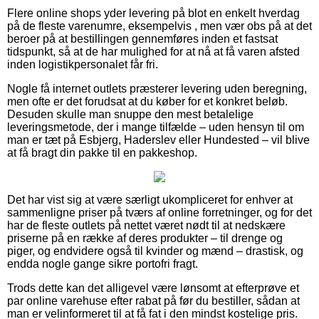
Flere online shops yder levering på blot en enkelt hverdag
på de fleste varenumre, eksempelvis , men vær obs på at det
beroer på at bestillingen gennemføres inden et fastsat
tidspunkt, så at de har mulighed for at nå at få varen afsted
inden logistikpersonalet får fri.
Nogle få internet outlets præsterer levering uden beregning,
men ofte er det forudsat at du køber for et konkret beløb.
Desuden skulle man snuppe den mest betalelige
leveringsmetode, der i mange tilfælde – uden hensyn til om
man er tæt på Esbjerg, Haderslev eller Hundested – vil blive
at få bragt din pakke til en pakkeshop.
Det har vist sig at være særligt ukompliceret for enhver at
sammenligne priser på tværs af online forretninger, og for det
har de fleste outlets på nettet været nødt til at nedskære
priserne på en række af deres produkter – til drenge og
piger, og endvidere også til kvinder og mænd – drastisk, og
endda nogle gange sikre portofri fragt.
Trods dette kan det alligevel være lønsomt at efterprøve et
par online varehuse efter rabat på før du bestiller, sådan at
man er velinformeret til at få fat i den mindst kostelige pris.