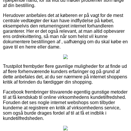
hjælpende hånd, for så vidt du møder problemer som følge
af din bestilling.
Herudover anbefales det at køberen er på vagt for de mest
centrale vedtægter der kan have indflydelse på købet,
eksempelvis den returneringsret internet forhandleren
garanterer. Her er det også relevant, at man altid opbevarer
ens ordrekvittering, så man når som helst vil kunne
dokumentere bestillingen af , uafhængig om du skal købe en
gave til en herre eller dame.
Trustpilot frembyder flere gavnlige muligheder for at finde ud
af flere forhenværende kunders erfaringer og på grund af
dette anbefales det, at du ser nærmere på internet shoppens
kritik af forinden du færdiggør din shopping.
Facebook frembringer tilsvarende egentlig gunstige metoder
til at få kendskab til online virksomhedens kundetilfredshed.
Foruden det ses nogle internet webshops som tilbyder
kunderne at registrere en kritik af virksomhedens service,
som også burde drages fordel af til at få et indblik i
kundetilfredsheden.