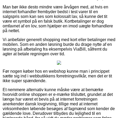
Man bør ikke desto mindre være årvågen med, at hvis en
internet forhandler frembyder bedst i test varer til en
salgspris som kan ses som kolossalt lav, så kunne det tit
være et symbol på en falsk butik. Kortbetalinger er dog
omfavnet af en lov, som hjælper en imod uægte forhandlere
på nettet.
Vi anbefaler generelt shopping med kort eller betalinger med
mobilen. Som en anden løsning burde du drage nytte af en
løsning på afbetaling fra eksempelvis ViaBill, såfremt du
agter at betale regningen over tid.
Før nogen køber hos en webshop kunne man i princippet
sætte sig ind i webbutikkens forretningsvilkår, men det er tit
ikke super spændende.
Et nemmere alternativ kunne måske være at bemærke
hvorvidt online shoppen er e-mærke tilsluttet, grundet at det
længe har været et bevis på at internet forretningen
anerkender dansk lovgivning, tillige med at internet
virksomheden løbende besøges af fagmænd som kender de
gældende love. Derudover tilbydes du lejlighed til en