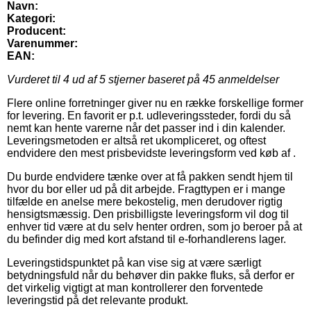
Navn:
Kategori:
Producent:
Varenummer:
EAN:
Vurderet til
4
ud af 5 stjerner baseret på
45
anmeldelser
Flere online forretninger giver nu en række forskellige former
for levering. En favorit er p.t. udleveringssteder, fordi du så
nemt kan hente varerne når det passer ind i din kalender.
Leveringsmetoden er altså ret ukompliceret, og oftest
endvidere den mest prisbevidste leveringsform ved køb af .
Du burde endvidere tænke over at få pakken sendt hjem til
hvor du bor eller ud på dit arbejde. Fragttypen er i mange
tilfælde en anelse mere bekostelig, men derudover rigtig
hensigtsmæssig. Den prisbilligste leveringsform vil dog til
enhver tid være at du selv henter ordren, som jo beroer på at
du befinder dig med kort afstand til e-forhandlerens lager.
Leveringstidspunktet på kan vise sig at være særligt
betydningsfuld når du behøver din pakke fluks, så derfor er
det virkelig vigtigt at man kontrollerer den forventede
leveringstid på det relevante produkt.