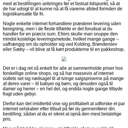
med at bestillingen anbringes før et fastsat tidspunkt, så at
de har udsigt til at kunne nå at få varerne afsted forinden de
logistikansatte får fri.
Nogle enkelte internet forhandlere præsterer levering uden
beregning, men i de fleste tilfælde er det forudsat at du
handler for en præcis sum. Ellers skulle man snuppe den
mindst kostelige leveringsmetode, hvilket mange gange –
uafhængig om du opholder sig ved Kolding, Brønderslev
eller Sæby – vil blive at få kørt produkterne til en pakkeshop.
Det er i dag ret så enkelt for alle at sammenholde priser hos
forskellige online shops, og så har massevis af internet
outlets set sig nødsaget til at tvinge salgspriserne på mange
af deres varer – til babyer og børn, og desuden også til
damer og herrer – en hel del, og endda nogle gange tilbyde
fragt uden gebyr.
Derfor kan det imidlertid vise sig profitabelt at udforske et par
internet selskaber efter tilbud på før du gennemfører din
bestilling, sådan at du er sikret at opnå den mest betalelige
pris.