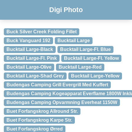
Digi Photo
Buck Silver Creek Folding Fillet
Buck Vanguard 192
Bucktail Large
Bucktail Large-Black
Bucktail Large-Fl. Blue
Bucktail Large-Fl. Pink
Bucktail Large-Fl. Yellow
Bucktail Large-Olive
Bucktail Large-Red
Bucktail Large-Shad Grey
Bucktail Large-Yellow
Budengas Camping Grill Evergrill Med Kuffert
Budengas Camping Kogeapparat Everflame 1800W Inklus
Budengas Camping Opvarmning Everheat 1150W
Buet Forfangskrog Allround Str.
Buet Forfangskrog Karpe Str.
Buet Forfangskrog Ørred