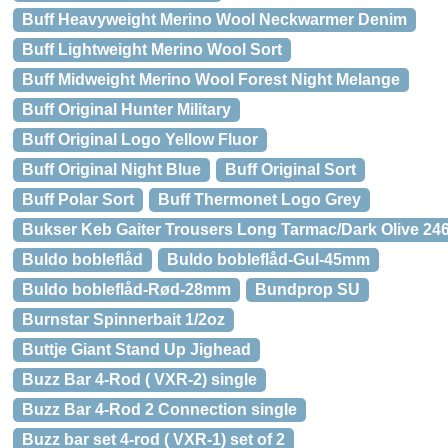
Buff Heavyweight Merino Wool Neckwarmer Denim
Buff Lightweight Merino Wool Sort
Buff Midweight Merino Wool Forest Night Melange
Buff Original Hunter Military
Buff Original Logo Yellow Fluor
Buff Original Night Blue
Buff Original Sort
Buff Polar Sort
Buff Thermonet Logo Grey
Bukser Keb Gaiter Trousers Long Tarmac/Dark Olive 24
Buldo bobleflåd
Buldo bobleflåd-Gul-45mm
Buldo bobleflåd-Rød-28mm
Bundprop SU
Burnstar Spinnerbait 1/2oz
Buttje Giant Stand Up Jighead
Buzz Bar 4-Rod ( VXR-2) single
Buzz Bar 4-Rod 2 Connection single
Buzz bar set 4-rod ( VXR-1) set of 2