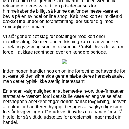
Man må blot ikke glemme, at i tilfælde af at en webbutik
reklamerer deres varer til en pris der anses for
himmelråbende billig, så kunne det for det meste være et
bevis på en svindel online shop. Køb med kort er imidlertid
dækket ind under en foranstaltning, der sikrer dig imod
snydagtige e-firmaer.
Vi slår generelt et slag for betalinger med kort eller
mobilbetaling. Som en anden løsning kan du anvende en
afbetalingsløsning som for eksempel ViaBill, hvis du ser en
fordel i at klare regningen over en længere periode.
Inden nogen handler hos en online forretning behøver de for
at være på den sikre side gennemløbe deres handelsaftale,
men det er typisk ikke særlig interessant.
En anden valgmulighed er at bemærke hvorvidt e-firmaet er
støttet af e-mærket, fordi det skulle være en angivelse af at
netshoppen anerkender gældende dansk lovgivning, udover
at online forhandleren hyppigt besøges af sagkyndige som
forstår lovgivningen. Derudover tilbydes du chance for at få
hjælp, for så vidt du udsættes for problemstillinger med din
handel.