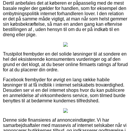
Dertil anbefales det at køberen er påpasselig med de mest
basale regler der gælder for handlen, som for eksempel den
ombytningspolitik internet forhandleren lover. I den relation
er det på samme måde vigtigt, at man når som helst gemmer
sin købsbekræftelse, så man en anden gang kan eftervise
bestillingen af , uden hensyn til om du er på indkøb til en
dreng eller pige.
Trustpilot frembyder en del solide løsninger til at sondere en
hel del eksisterende konsumenters vurderinger og af den
grund er det klogt, at du beser online firmaets ratings af forud
for at du placerer din ordre.
Facebook frembyder for øvrigt en lang række habile
løsninger til at få indblik i internet selskabets troværdighed.
Desuden ser vi en del internet shops hvor du kan publicere
en anmeldelse af virksomhedens service, som tilmed burde
benyttes til at bedømme kundernes tilfredshed.
Denne side finansieres af annonceindtægter. Vi har
samarbejdsaftaler med massevis af internet selskaber når vi
annoncerer butikkernes tilbud, og indkasserer godtgørelse i