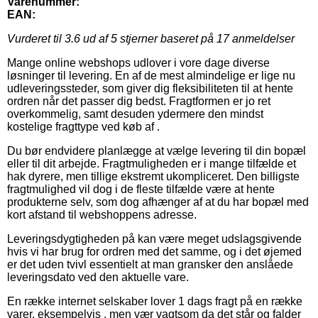
Varenummer:
EAN:
Vurderet til
3.6
ud af 5 stjerner baseret på
17
anmeldelser
Mange online webshops udlover i vore dage diverse
løsninger til levering. En af de mest almindelige er lige nu
udleveringssteder, som giver dig fleksibiliteten til at hente
ordren når det passer dig bedst. Fragtformen er jo ret
overkommelig, samt desuden ydermere den mindst
kostelige fragttype ved køb af .
Du bør endvidere planlægge at vælge levering til din bopæl
eller til dit arbejde. Fragtmuligheden er i mange tilfælde et
hak dyrere, men tillige ekstremt ukompliceret. Den billigste
fragtmulighed vil dog i de fleste tilfælde være at hente
produkterne selv, som dog afhænger af at du har bopæl med
kort afstand til webshoppens adresse.
Leveringsdygtigheden på kan være meget udslagsgivende
hvis vi har brug for ordren med det samme, og i det øjemed
er det uden tvivl essentielt at man gransker den anslåede
leveringsdato ved den aktuelle vare.
En række internet selskaber lover 1 dags fragt på en række
varer, eksempelvis , men vær vagtsom da det står og falder