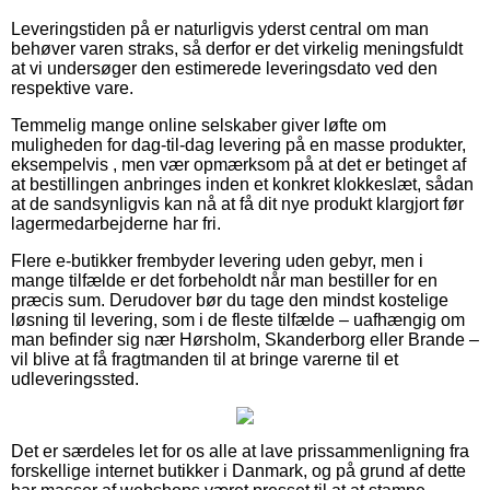
Leveringstiden på er naturligvis yderst central om man
behøver varen straks, så derfor er det virkelig meningsfuldt
at vi undersøger den estimerede leveringsdato ved den
respektive vare.
Temmelig mange online selskaber giver løfte om
muligheden for dag-til-dag levering på en masse produkter,
eksempelvis , men vær opmærksom på at det er betinget af
at bestillingen anbringes inden et konkret klokkeslæt, sådan
at de sandsynligvis kan nå at få dit nye produkt klargjort før
lagermedarbejderne har fri.
Flere e-butikker frembyder levering uden gebyr, men i
mange tilfælde er det forbeholdt når man bestiller for en
præcis sum. Derudover bør du tage den mindst kostelige
løsning til levering, som i de fleste tilfælde – uafhængig om
man befinder sig nær Hørsholm, Skanderborg eller Brande –
vil blive at få fragtmanden til at bringe varerne til et
udleveringssted.
Det er særdeles let for os alle at lave prissammenligning fra
forskellige internet butikker i Danmark, og på grund af dette