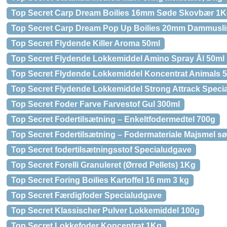
Top Secret Carp Dream Boilies 16mm Søde Skovbær 1
Top Secret Carp Dream Pop Up Boilies 20mm Dammusli
Top Secret Flydende Killer Aroma 50ml
Top Secret Flydende Lokkemiddel Amino Spray Ål 50ml
Top Secret Flydende Lokkemiddel Koncentrat Animals 
Top Secret Flydende Lokkemiddel Strong Attrack Specia
Top Secret Foder Farve Farvestof Gul 300ml
Top Secret Fodertilsætning – Enkeltfodermedtel 700g
Top Secret Fodertilsætning – Fodermateriale Majsmel 
Top Secret fodertilsætningsstof Specialudgave
Top Secret Forelli Granuleret (Ørred Pellets) 1Kg
Top Secret Foring Boilies Kartoffel 16 mm 3 kg
Top Secret Færdigfoder Specialudgave
Top Secret Klassischer Pulver Lokkemiddel 100g
Top Secret Lokkefoder Koncentrat 1Kg