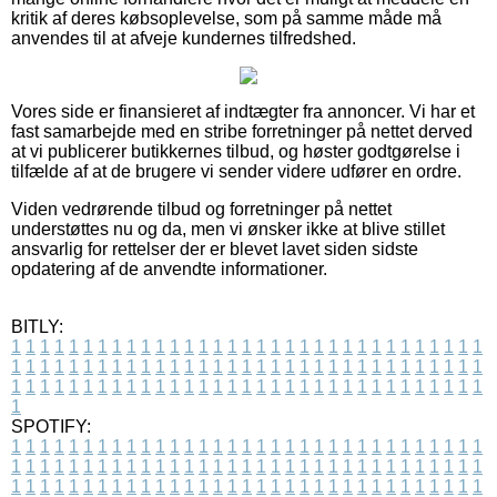
kritik af deres købsoplevelse, som på samme måde må
anvendes til at afveje kundernes tilfredshed.
Vores side er finansieret af indtægter fra annoncer. Vi har et
fast samarbejde med en stribe forretninger på nettet derved
at vi publicerer butikkernes tilbud, og høster godtgørelse i
tilfælde af at de brugere vi sender videre udfører en ordre.
Viden vedrørende tilbud og forretninger på nettet
understøttes nu og da, men vi ønsker ikke at blive stillet
ansvarlig for rettelser der er blevet lavet siden sidste
opdatering af de anvendte informationer.
BITLY:
1
1
1
1
1
1
1
1
1
1
1
1
1
1
1
1
1
1
1
1
1
1
1
1
1
1
1
1
1
1
1
1
1
1
1
1
1
1
1
1
1
1
1
1
1
1
1
1
1
1
1
1
1
1
1
1
1
1
1
1
1
1
1
1
1
1
1
1
1
1
1
1
1
1
1
1
1
1
1
1
1
1
1
1
1
1
1
1
1
1
1
1
1
1
1
1
1
1
1
1
SPOTIFY:
1
1
1
1
1
1
1
1
1
1
1
1
1
1
1
1
1
1
1
1
1
1
1
1
1
1
1
1
1
1
1
1
1
1
1
1
1
1
1
1
1
1
1
1
1
1
1
1
1
1
1
1
1
1
1
1
1
1
1
1
1
1
1
1
1
1
1
1
1
1
1
1
1
1
1
1
1
1
1
1
1
1
1
1
1
1
1
1
1
1
1
1
1
1
1
1
1
1
1