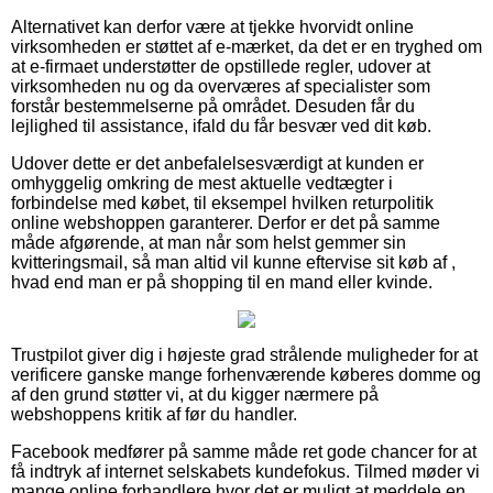
Alternativet kan derfor være at tjekke hvorvidt online
virksomheden er støttet af e-mærket, da det er en tryghed om
at e-firmaet understøtter de opstillede regler, udover at
virksomheden nu og da overværes af specialister som
forstår bestemmelserne på området. Desuden får du
lejlighed til assistance, ifald du får besvær ved dit køb.
Udover dette er det anbefalelsesværdigt at kunden er
omhyggelig omkring de mest aktuelle vedtægter i
forbindelse med købet, til eksempel hvilken returpolitik
online webshoppen garanterer. Derfor er det på samme
måde afgørende, at man når som helst gemmer sin
kvitteringsmail, så man altid vil kunne eftervise sit køb af ,
hvad end man er på shopping til en mand eller kvinde.
Trustpilot giver dig i højeste grad strålende muligheder for at
verificere ganske mange forhenværende køberes domme og
af den grund støtter vi, at du kigger nærmere på
webshoppens kritik af før du handler.
Facebook medfører på samme måde ret gode chancer for at
få indtryk af internet selskabets kundefokus. Tilmed møder vi
mange online forhandlere hvor det er muligt at meddele en