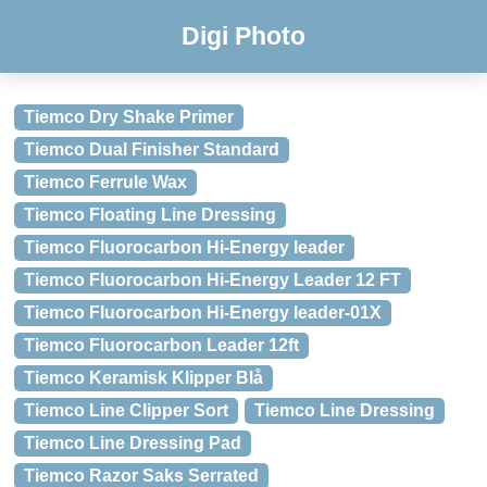
Digi Photo
Tiemco Dry Shake Primer
Tiemco Dual Finisher Standard
Tiemco Ferrule Wax
Tiemco Floating Line Dressing
Tiemco Fluorocarbon Hi-Energy leader
Tiemco Fluorocarbon Hi-Energy Leader 12 FT
Tiemco Fluorocarbon Hi-Energy leader-01X
Tiemco Fluorocarbon Leader 12ft
Tiemco Keramisk Klipper Blå
Tiemco Line Clipper Sort
Tiemco Line Dressing
Tiemco Line Dressing Pad
Tiemco Razor Saks Serrated