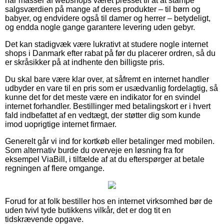
har masser af webshops været presset til at at stampe
salgsværdien på mange af deres produkter – til børn og
babyer, og endvidere også til damer og herrer – betydeligt,
og endda nogle gange garantere levering uden gebyr.
Det kan stadigvæk være lukrativt at studere nogle internet
shops i Danmark efter rabat på før du placerer ordren, så du
er skråsikker på at indhente den billigste pris.
Du skal bare være klar over, at såfremt en internet handler
udbyder en vare til en pris som er usædvanlig fordelagtig, så
kunne det for det meste være en indikator for en svindel
internet forhandler. Bestillinger med betalingskort er i hvert
fald indbefattet af en vedtægt, der støtter dig som kunde
imod uoprigtige internet firmaer.
Generelt går vi ind for kortkøb eller betalinger med mobilen.
Som alternativ burde du overveje en løsning fra for
eksempel ViaBill, i tilfælde af at du efterspørger at betale
regningen af flere omgange.
Forud for at folk bestiller hos en internet virksomhed bør de
uden tvivl tyde butikkens vilkår, det er dog tit en
tidskrævende opgave.