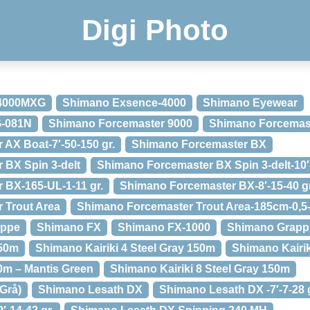
Digi Photo
-4000MXG
Shimano Exsence-4000
Shimano Eyewear
G-081N
Shimano Forcemaster 9000
Shimano Forcemas
AX Boat-7′-50-150 gr.
Shimano Forcemaster BX
 BX Spin 3-delt
Shimano Forcemaster BX Spin 3-delt-10′-
 BX-165-UL-1-11 gr.
Shimano Forcemaster BX-8′-15-40 gr
 Trout Area
Shimano Forcemaster Trout Area-185cm-0,5-3
appe
Shimano FX
Shimano FX-1000
Shimano Grappl
150m
Shimano Kairiki 4 Steel Gray 150m
Shimano Kairi
50m – Mantis Green
Shimano Kairiki 8 Steel Gray 150m
Grå)
Shimano Lesath DX
Shimano Lesath DX -7′-7-28 g