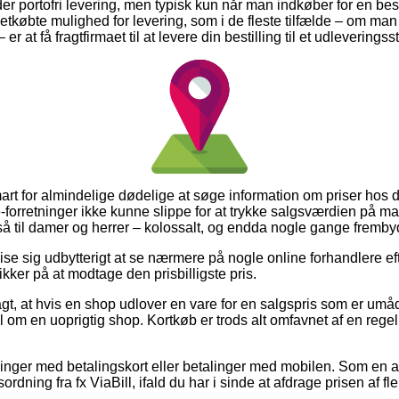
der portofri levering, men typisk kun når man indkøber for en b
letkøbte mulighed for levering, som i de fleste tilfælde – om ma
er at få fragtfirmaet til at levere din bestilling til et udleveringss
smart for almindelige dødelige at søge information om priser hos
forretninger ikke kunne slippe for at trykke salgsværdien på man
 til damer og herrer – kolossalt, og endda nogle gange frembyde
vise sig udbytterigt at se nærmere på nogle online forhandlere e
ikker på at modtage den prisbilligste pris.
, at hvis en shop udlover en vare for en salgspris som er umåde
 om en uoprigtig shop. Kortkøb er trods alt omfavnet af en regel,
tillinger med betalingskort eller betalinger med mobilen. Som en
ordning fra fx ViaBill, ifald du har i sinde at afdrage prisen af 