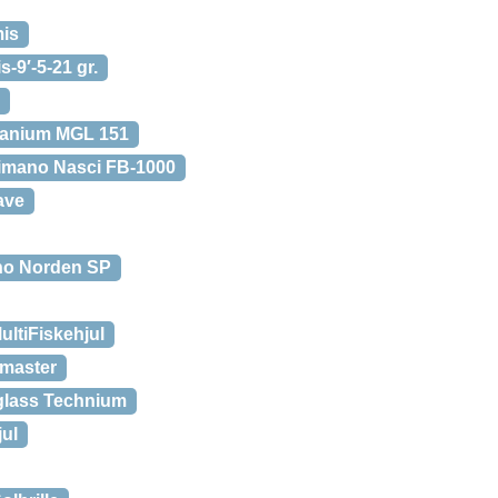
is
9′-5-21 gr.
anium MGL 151
imano Nasci FB-1000
ave
o Norden SP
ultiFiskehjul
omaster
glass Technium
ul