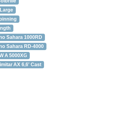
lbrille
Large
Spinning
ength
no Sahara 1000RD
no Sahara RD-4000
W A 5000XG
mitar AX 6,6′ Cast