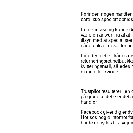
Forinden nogen handler h
bare ikke specielt ophid
En nem løsning kunne de
være en antydning af at i
tilsyn med af specialiste
når du bliver udsat for 
Foruden dette tilrådes de
returneringsret netbutikk
kvitteringsmail, således 
mand eller kvinde.
Trustpilot resulterer i e
på grund af dette er det 
handler.
Facebook giver dig endvid
Her ses nogle internet f
burde udnyttes til afvejn