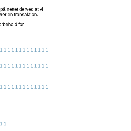
å nettet derved at vi
rer en transaktion.
orbehold for
1
1
1
1
1
1
1
1
1
1
1
1
1
1
1
1
1
1
1
1
1
1
1
1
1
1
1
1
1
1
1
1
1
1
1
1
1
1
1
1
1