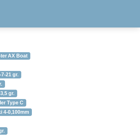
ter AX Boat
7-21 gr.
.
,5 gr.
er Type C
ki 4-0,100mm
r.