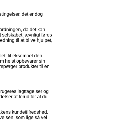
ingelser, det er dog
ordningen, da det kan
t selskabet jævnligt føres
ning til at blive hjulpet,
bet, til eksempel den
som helst opbevarer sin
rspørger produkter til en
brugeres iagttagelser og
elser af forud for at du
ikkens kundetilfredshed.
velsen, som lige så vel