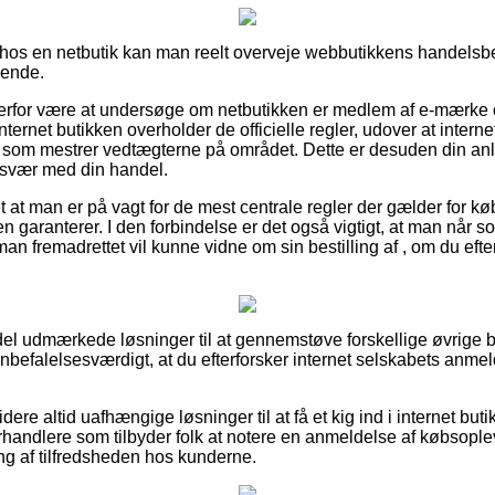
os en netbutik kan man reelt overveje webbutikkens handelsbet
sende.
rfor være at undersøge om netbutikken er medlem af e-mærke 
nternet butikken overholder de officielle regler, udover at interne
r som mestrer vedtægterne på området. Dette er desuden din anled
besvær med din handel.
t at man er på vagt for de mest centrale regler der gælder for kø
en garanterer. I den forbindelse er det også vigtigt, at man når 
man fremadrettet vil kunne vidne om sin bestilling af , om du efte
n del udmærkede løsninger til at gennemstøve forskellige øvrige 
anbefalelsesværdigt, at du efterforsker internet selskabets anmeld
ere altid uafhængige løsninger til at få et kig ind i internet but
orhandlere som tilbyder folk at notere en anmeldelse af købsople
ing af tilfredsheden hos kunderne.