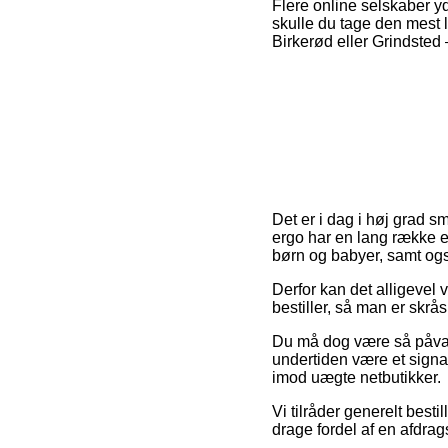
Flere online selskaber y
skulle du tage den mest 
Birkerød eller Grindsted – 
Det er i dag i høj grad 
ergo har en lang række e-
børn og babyer, samt også
Derfor kan det alligevel 
bestiller, så man er skrås
Du må dog være så påvagt
undertiden være et signal
imod uægte netbutikker.
Vi tilråder generelt bes
drage fordel af en afdrags