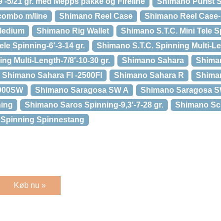
-5/21 gr. med Mepps pakke og Fireline
Shimano Purist So
combo m/line
Shimano Reel Case
Shimano Reel Case-
Medium
Shimano Rig Wallet
Shimano S.T.C. Mini Tele 
ele Spinning-6′-3-14 gr.
Shimano S.T.C. Spinning Multi-L
ng Multi-Length-7/8′-10-30 gr.
Shimano Sahara
Shima
Shimano Sahara FI -2500FI
Shimano Sahara R
Shima
8000SW
Shimano Saragosa SW A
Shimano Saragosa S
ning
Shimano Saros Spinning-9,3′-7-28 gr.
Shimano Sci
 Spinning Spinnestang
Køb nu »