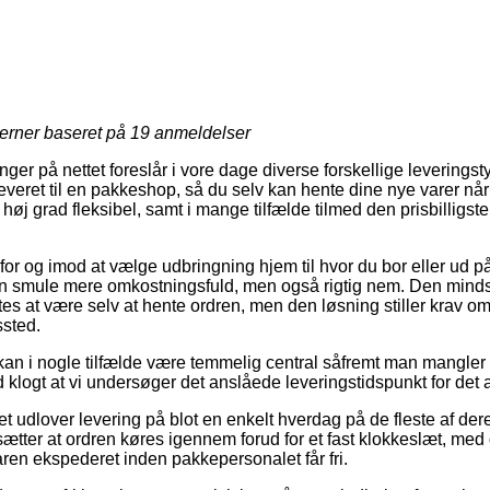
jerner baseret på
19
anmeldelser
ger på nettet foreslår i vore dage diverse forskellige leverings
everet til en pakkeshop, så du selv kan hente dine nye varer når
høj grad fleksibel, samt i mange tilfælde tilmed den prisbilligst
 for og imod at vælge udbringning hjem til hvor du bor eller ud p
n smule mere omkostningsfuld, men også rigtig nem. Den mindst
s at være selv at hente ordren, men den løsning stiller krav om 
ssted.
kan i nogle tilfælde være temmelig central såfremt man mangler d
d klogt at vi undersøger det anslåede leveringstidspunkt for det 
et udlover levering på blot en enkelt hverdag på de fleste af der
tter at ordren køres igennem forud for et fast klokkeslæt, med 
aren ekspederet inden pakkepersonalet får fri.