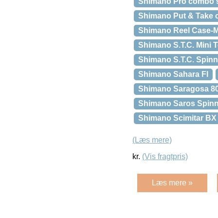
Shimano Pro combo 9′
Shimano Put & Take 
Shimano Reel Case-
Shimano S.T.C. Mini T
Shimano S.T.C. Spinni
Shimano Sahara FI
Shimano Saragosa 
Shimano Saros Spin
Shimano Scimitar BX
(Læs mere)
kr.
(Vis fragtpris)
Læs mere »