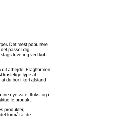
typer. Det mest populære
 det passer dig.
e slags levering ved køb
å dit arbejde. Fragtformen
 kostelige type af
at du bor i kort afstand
ine nye varer fluks, og i
aktuelle produkt.
es produkter,
det formål at de