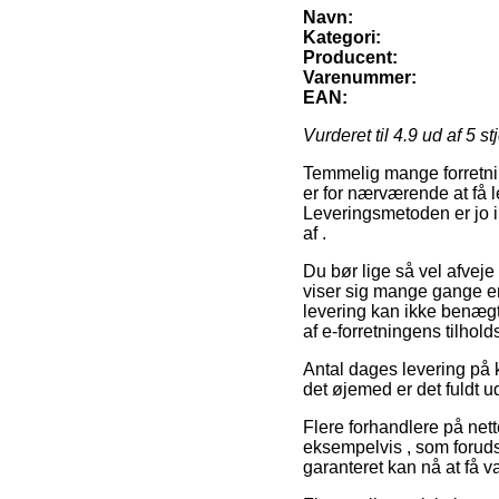
Navn:
Kategori:
Producent:
Varenummer:
EAN:
Vurderet til
4.9
ud af 5 st
Temmelig mange forretnin
er for nærværende at få l
Leveringsmetoden er jo i 
af .
Du bør lige så vel afveje
viser sig mange gange e
levering kan ikke benægte
af e-forretningens tilhold
Antal dages levering på 
det øjemed er det fuldt u
Flere forhandlere på nett
eksempelvis , som forudsæ
garanteret kan nå at få v