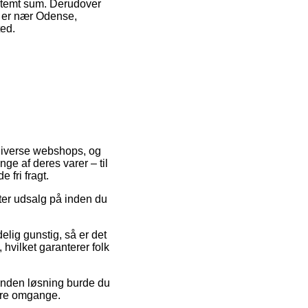
estemt sum. Derudover
n er nær Odense,
ted.
 diverse webshops, og
ge af deres varer – til
 fri fragt.
fter udsalg på inden du
lig gunstig, så er det
 hvilket garanterer folk
 anden løsning burde du
flere omgange.