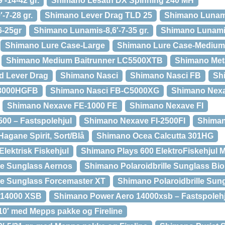
-14-42 gr.
Shimano Lesath DX Spinning 240 MH
-7-28 gr.
Shimano Lever Drag TLD 25
Shimano Lunam
6-25gr
Shimano Lunamis-8,6′-7-35 gr.
Shimano Lunamis-
Shimano Lure Case-Large
Shimano Lure Case-Medium
Shimano Medium Baitrunner LC5500XTB
Shimano Met
d Lever Drag
Shimano Nasci
Shimano Nasci FB
Sh
C3000HGFB
Shimano Nasci FB-C5000XG
Shimano Nex
Shimano Nexave FE-1000 FE
Shimano Nexave FI
00 – Fastspolehjul
Shimano Nexave FI-2500FI
Shiman
gane Spirit, Sort/Blå
Shimano Ocea Calcutta 301HG
lektrisk Fiskehjul
Shimano Plays 600 ElektroFiskehjul M
le Sunglass Aernos
Shimano Polaroidbrille Sunglass Bi
le Sunglass Forcemaster XT
Shimano Polaroidbrille Sun
 14000 XSB
Shimano Power Aero 14000xsb – Fastspolehj
0′ med Mepps pakke og Fireline