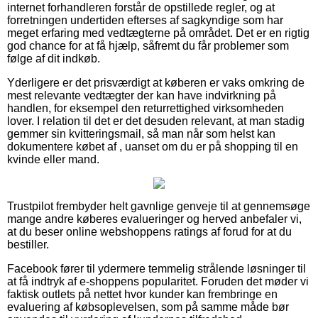
internet forhandleren forstår de opstillede regler, og at
forretningen undertiden efterses af sagkyndige som har
meget erfaring med vedtægterne på området. Det er en rigtig
god chance for at få hjælp, såfremt du får problemer som
følge af dit indkøb.
Yderligere er det prisværdigt at køberen er vaks omkring de
mest relevante vedtægter der kan have indvirkning på
handlen, for eksempel den returrettighed virksomheden
lover. I relation til det er det desuden relevant, at man stadig
gemmer sin kvitteringsmail, så man når som helst kan
dokumentere købet af , uanset om du er på shopping til en
kvinde eller mand.
Trustpilot frembyder helt gavnlige genveje til at gennemsøge
mange andre køberes evalueringer og herved anbefaler vi,
at du beser online webshoppens ratings af forud for at du
bestiller.
Facebook fører til ydermere temmelig strålende løsninger til
at få indtryk af e-shoppens popularitet. Foruden det møder vi
faktisk outlets på nettet hvor kunder kan frembringe en
evaluering af købsoplevelsen, som på samme måde bør