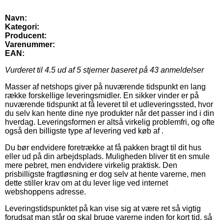
Navn:
Kategori:
Producent:
Varenummer:
EAN:
Vurderet til
4.5
ud af 5 stjerner baseret på
43
anmeldelser
Masser af netshops giver på nuværende tidspunkt en lang
række forskellige leveringsmidler. En sikker vinder er på
nuværende tidspunkt at få leveret til et udleveringssted, hvor
du selv kan hente dine nye produkter når det passer ind i din
hverdag. Leveringsformen er altså virkelig problemfri, og ofte
også den billigste type af levering ved køb af .
Du bør endvidere foretrække at få pakken bragt til dit hus
eller ud på din arbejdsplads. Muligheden bliver tit en smule
mere pebret, men endvidere virkelig praktisk. Den
prisbilligste fragtløsning er dog selv at hente varerne, men
dette stiller krav om at du lever lige ved internet
webshoppens adresse.
Leveringstidspunktet på kan vise sig at være ret så vigtig
forudsat man står og skal bruge varerne inden for kort tid, så