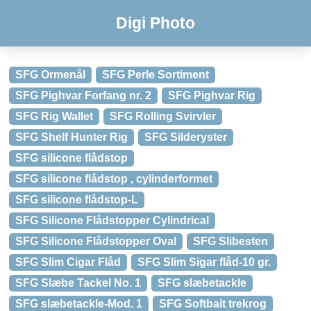
Digi Photo
SFG Ormenål
SFG Perle Sortiment
SFG Pighvar Forfang nr. 2
SFG Pighvar Rig
SFG Rig Wallet
SFG Rolling Svirvler
SFG Shelf Hunter Rig
SFG Silderyster
SFG silicone flådstop
SFG silicone flådstop , cylinderformet
SFG silicone flådstop-L
SFG Silicone Flådstopper Cylindrical
SFG Silicone Flådstopper Oval
SFG Slibesten
SFG Slim Cigar Flåd
SFG Slim Sigar flåd-10 gr.
SFG Slæbe Tackel No. 1
SFG slæbetackle
SFG slæbetackle-Mod. 1
SFG Softbait trekrog