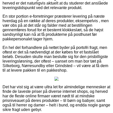
herved er det naturligvis aktuelt at du studerer det anslåede
leveringstidspunkt ved det relevante produkt.
En stor portion e-forretninger præsterer levering på næste
hverdag på en række af deres produkter, eksempelvis , men
vær obs på at det står og falder med at bestillingen
gennemføres forud for et bestemt klokkeslæt, så de højst
sandsynligt kan nå at få produkterne på posthuset før
pakkepersonalet tager hjem.
En hel del forhandlere på nettet byder på portofri fragt, men
oftest er det så nødvendigt at der købes for et fastslået
beløb. Desuden skulle man beslutte sig for den prisbilligste
leveringsløsning, der oftest – uanset om man bor tæt på
Silkeborg, Nørresundby eller Grindsted – vil være at få dem
til at levere pakken til en pakkeshop.
Det har vist sig at være ultra let for almindelige mennesker at
finde de laveste priser på diverse internet shops, og herved
har de fleste online firmaer været nødt til at mindske
prisniveauet på deres produkter – til børn og babyer, samt
også til herrer og damer – helt i bund, og endda nogle gange
sikre fragt uden gebyr.