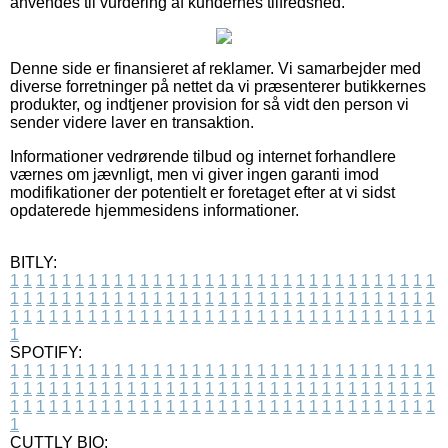
anvendes til vurdering af kundernes tilfredshed.
Denne side er finansieret af reklamer. Vi samarbejder med
diverse forretninger på nettet da vi præsenterer butikkernes
produkter, og indtjener provision for så vidt den person vi
sender videre laver en transaktion.
Informationer vedrørende tilbud og internet forhandlere
værnes om jævnligt, men vi giver ingen garanti imod
modifikationer der potentielt er foretaget efter at vi sidst
opdaterede hjemmesidens informationer.
BITLY:
1
1
1
1
1
1
1
1
1
1
1
1
1
1
1
1
1
1
1
1
1
1
1
1
1
1
1
1
1
1
1
1
1
1
1
1
1
1
1
1
1
1
1
1
1
1
1
1
1
1
1
1
1
1
1
1
1
1
1
1
1
1
1
1
1
1
1
1
1
1
1
1
1
1
1
1
1
1
1
1
1
1
1
1
1
1
1
1
1
1
1
1
1
1
1
1
1
1
1
1
SPOTIFY:
1
1
1
1
1
1
1
1
1
1
1
1
1
1
1
1
1
1
1
1
1
1
1
1
1
1
1
1
1
1
1
1
1
1
1
1
1
1
1
1
1
1
1
1
1
1
1
1
1
1
1
1
1
1
1
1
1
1
1
1
1
1
1
1
1
1
1
1
1
1
1
1
1
1
1
1
1
1
1
1
1
1
1
1
1
1
1
1
1
1
1
1
1
1
1
1
1
1
1
1
CUTTLY BIO: