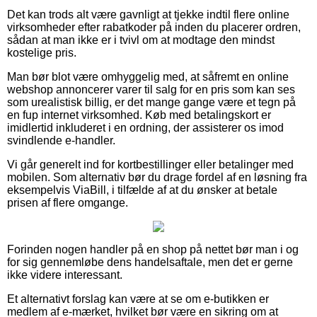
Det kan trods alt være gavnligt at tjekke indtil flere online
virksomheder efter rabatkoder på inden du placerer ordren,
sådan at man ikke er i tvivl om at modtage den mindst
kostelige pris.
Man bør blot være omhyggelig med, at såfremt en online
webshop annoncerer varer til salg for en pris som kan ses
som urealistisk billig, er det mange gange være et tegn på
en fup internet virksomhed. Køb med betalingskort er
imidlertid inkluderet i en ordning, der assisterer os imod
svindlende e-handler.
Vi går generelt ind for kortbestillinger eller betalinger med
mobilen. Som alternativ bør du drage fordel af en løsning fra
eksempelvis ViaBill, i tilfælde af at du ønsker at betale
prisen af flere omgange.
Forinden nogen handler på en shop på nettet bør man i og
for sig gennemløbe dens handelsaftale, men det er gerne
ikke videre interessant.
Et alternativt forslag kan være at se om e-butikken er
medlem af e-mærket, hvilket bør være en sikring om at