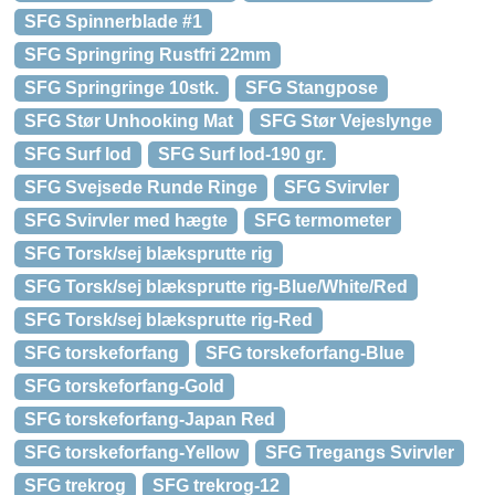
SFG Spinnerblade #1
SFG Springring Rustfri 22mm
SFG Springringe 10stk.
SFG Stangpose
SFG Stør Unhooking Mat
SFG Stør Vejeslynge
SFG Surf lod
SFG Surf lod-190 gr.
SFG Svejsede Runde Ringe
SFG Svirvler
SFG Svirvler med hægte
SFG termometer
SFG Torsk/sej blæksprutte rig
SFG Torsk/sej blæksprutte rig-Blue/White/Red
SFG Torsk/sej blæksprutte rig-Red
SFG torskeforfang
SFG torskeforfang-Blue
SFG torskeforfang-Gold
SFG torskeforfang-Japan Red
SFG torskeforfang-Yellow
SFG Tregangs Svirvler
SFG trekrog
SFG trekrog-12