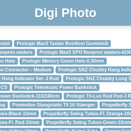
Digi Photo
kstol
Prologic Max5 Taslan Bootfoot Gummisål
eopren waders
Prologic Max5 XPO Neopren waders-42/4
en Helo
Prologic Mimicry Green Helo-0,30mm
ase Connector – Medium
Prologic SNZ Chubby Hang Indic
Hang Indicator Set -3 Rod
Prologic SNZ Chubby Long Sw
k CS
Prologic Teleskopic Power Bankstick
Power Bankstick-110/180cm
Prologic Tri-Lux Rod Pod-3 
rog
Promotion Stangstativ Til 16 Stænger
Propellerfly
Tubes-Black-10mm
Propellerfly Swing Tubes-Fl. Orange-1
ubes-Fl. Red-10mm
Propellerfly Swing Tubes-Green-10m