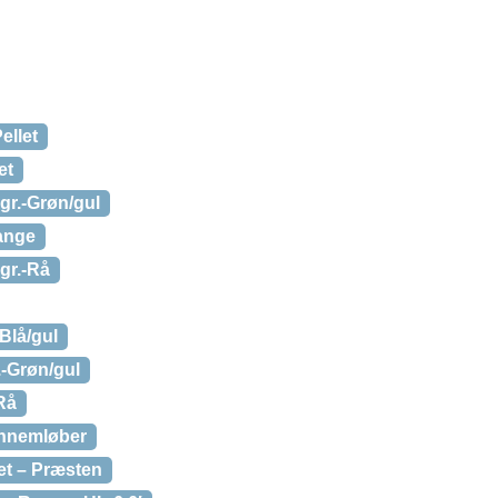
ellet
et
gr.-Grøn/gul
ange
gr.-Rå
Blå/gul
-Grøn/gul
Rå
ennemløber
et – Præsten