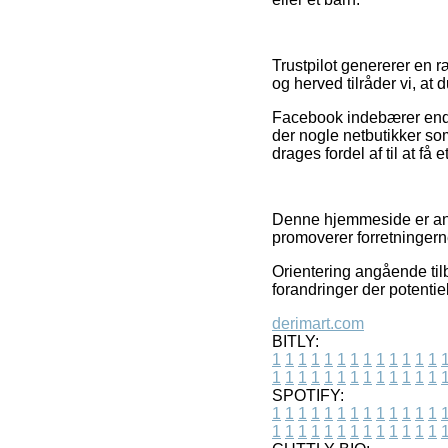
Trustpilot genererer en r
og herved tilråder vi, at
Facebook indebærer endvi
der nogle netbutikker so
drages fordel af til at få
Denne hjemmeside er anno
promoverer forretningerne
Orientering angående til
forandringer der potentie
derimart.com
BITLY:
1
1
1
1
1
1
1
1
1
1
1
1
1
1
1
1
1
1
1
1
1
1
1
1
1
1
SPOTIFY:
1
1
1
1
1
1
1
1
1
1
1
1
1
1
1
1
1
1
1
1
1
1
1
1
1
1