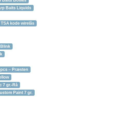
 Baits Boilies
rp Baits Liquids
 TSA kode wirelås
 Blink
nk
6pcs – Præsten
ellow
 7 gr.-Rå
stom Paint 7 gr.