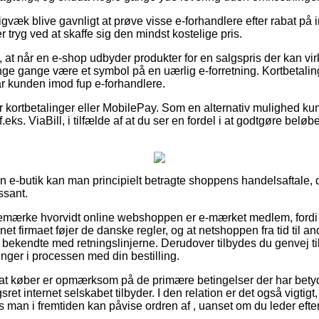
igvæk blive gavnligt at prøve visse e-forhandlere efter rabat p
r tryg ved at skaffe sig den mindst kostelige pris.
at når en e-shop udbyder produkter for en salgspris der kan vir
nge gange være et symbol på en uærlig e-forretning. Kortbetalinge
tår kunden imod fup e-forhandlere.
for kortbetalinger eller MobilePay. Som en alternativ mulighed k
f.eks. ViaBill, i tilfælde af at du ser en fordel i at godtgøre belø
en e-butik kan man principielt betragte shoppens handelsaftale, 
ssant.
 bemærke hvorvidt online webshoppen er e-mærket medlem, fordi
rnet firmaet føjer de danske regler, og at netshoppen fra tid til a
ekendte med retningslinjerne. Derudover tilbydes du genvej til a
inger i processen med din bestilling.
 at køber er opmærksom på de primære betingelser der har betyd
et internet selskabet tilbyder. I den relation er det også vigtigt
 man i fremtiden kan påvise ordren af , uanset om du leder efter