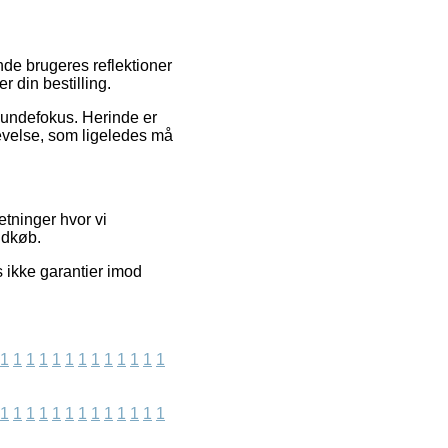
ende brugeres reflektioner
 din bestilling.
kundefokus. Herinde er
levelse, som ligeledes må
tninger hvor vi
ndkøb.
s ikke garantier imod
1
1
1
1
1
1
1
1
1
1
1
1
1
1
1
1
1
1
1
1
1
1
1
1
1
1