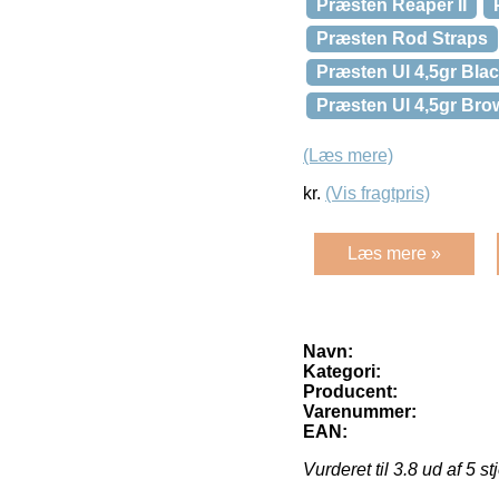
Præsten Reaper II
Præsten Rod Straps
Præsten Ul 4,5gr Bla
Præsten Ul 4,5gr Bro
(Læs mere)
kr.
(Vis fragtpris)
Læs mere »
Navn:
Kategori:
Producent:
Varenummer:
EAN:
Vurderet til
3.8
ud af 5 st