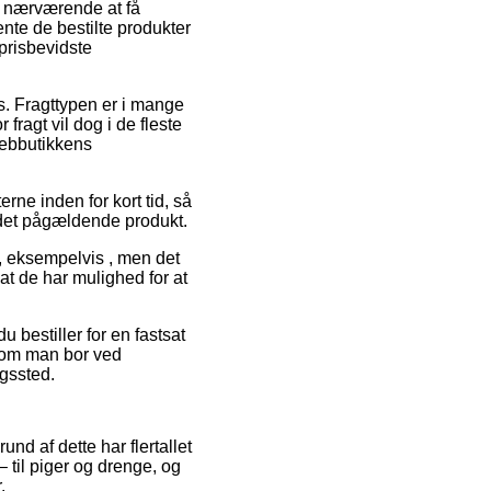
r nærværende at få
ente de bestilte produkter
prisbevidste
ds. Fragttypen er i mange
fragt vil dog i de fleste
webbutikkens
ne inden for kort tid, så
r det pågældende produkt.
, eksempelvis , men det
at de har mulighed for at
 bestiller for en fastsat
 om man bor ved
ngssted.
und af dette har flertallet
– til piger og drenge, og
.