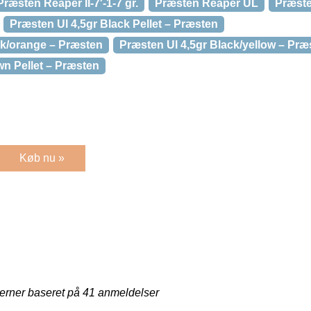
Præsten Reaper II-7′-1-7 gr.
Præsten Reaper UL
Præste
Præsten Ul 4,5gr Black Pellet – Præsten
ck/orange – Præsten
Præsten Ul 4,5gr Black/yellow – Præ
wn Pellet – Præsten
Køb nu »
jerner baseret på
41
anmeldelser