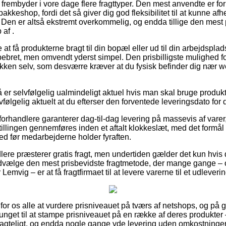
frembyder i vore dage flere fragttyper. Den mest anvendte er fo
kkeshop, fordi det så giver dig god fleksibilitet til at kunne afh
. Den er altså ekstremt overkommelig, og endda tillige den mest 
af .
t få produkterne bragt til din bopæl eller ud til din arbejdspla
ebret, men omvendt yderst simpel. Den prisbilligste mulighed for 
akken selv, som desværre kræver at du fysisk befinder dig nær 
r selvfølgelig ualmindeligt aktuel hvis man skal bruge produkter
vfølgelig aktuelt at du efterser den forventede leveringsdato fo
rhandlere garanterer dag-til-dag levering på massevis af varer
tillingen gennemføres inden et aftalt klokkeslæt, med det formål 
ted før medarbejderne holder fyraften.
lere præsterer gratis fragt, men undertiden gælder det kun hvis du
dvælge den mest prisbevidste fragtmetode, der mange gange –
emvig – er at få fragtfirmaet til at levere varerne til et udleveri
t for os alle at vurdere prisniveauet på tværs af netshops, og på gr
vunget til at stampe prisniveauet på en række af deres produkter 
tragteligt, og endda nogle gange yde levering uden omkostninger