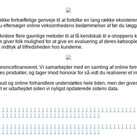
ække fortræffelige genveje til at fortolke en lang række eksister
 du eftersøger online virksomhedens bedømmelser af før du lægger
dere flere gavnlige metoder til at få kendskab til e-shoppens 
m giver folk mulighed for at give en evaluering af deres købsop
 et indtryk af tilfredsheden hos kunderne.
ncefinansieret. Vi samarbejder med en samling af online forre
s produkter, og tager imod honorar for så vidt du realiserer et i
bud og online forhandlere understøttes hele tiden, men der give
lt er udarbejdet siden vi nyligst opdaterede sidens data.
1
1
1
1
1
1
1
1
1
1
1
1
1
1
1
1
1
1
1
1
1
1
1
1
1
1
1
1
1
1
1
1
1
1
1
1
1
1
1
1
1
1
1
1
1
1
1
1
1
1
1
1
1
1
1
1
1
1
1
1
1
1
1
1
1
1
1
1
1
1
1
1
1
1
1
1
1
1
1
1
1
1
1
1
1
1
1
1
1
1
1
1
1
1
1
1
1
1
1
1
1
1
1
1
1
1
1
1
1
1
1
1
1
1
1
1
1
1
1
1
1
1