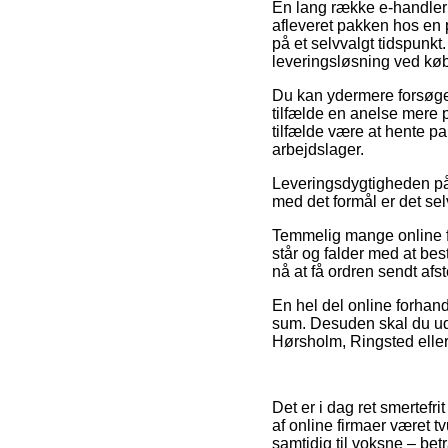
En lang række e-handler 
afleveret pakken hos en pa
på et selvvalgt tidspunkt
leveringsløsning ved køb 
Du kan ydermere forsøge a
tilfælde en anelse mere p
tilfælde være at hente p
arbejdslager.
Leveringsdygtigheden på e
med det formål er det sel
Temmelig mange online fo
står og falder med at bes
nå at få ordren sendt afs
En hel del online forhand
sum. Desuden skal du u
Hørsholm, Ringsted eller L
Det er i dag ret smertefri
af online firmaer været t
samtidig til voksne – be