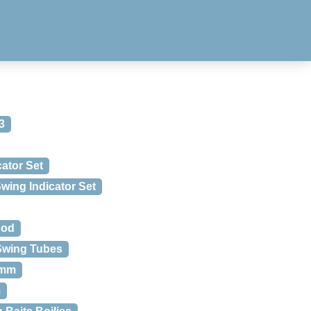
3
ator Set
ing Indicator Set
Rod
 Swing Tubes
0mm
m