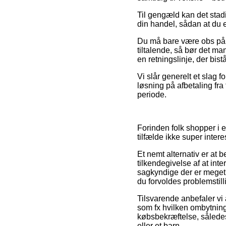
Til gengæld kan det stad
din handel, sådan at du e
Du må bare være obs på, 
tiltalende, så bør det ma
en retningslinje, der bis
Vi slår generelt et slag 
løsning på afbetaling fra 
periode.
Forinden folk shopper i 
tilfælde ikke super intere
Et nemt alternativ er at
tilkendegivelse af at inte
sagkyndige der er meget b
du forvoldes problemstill
Tilsvarende anbefaler vi
som fx hvilken ombytningsr
købsbekræftelse, således
eller et barn.