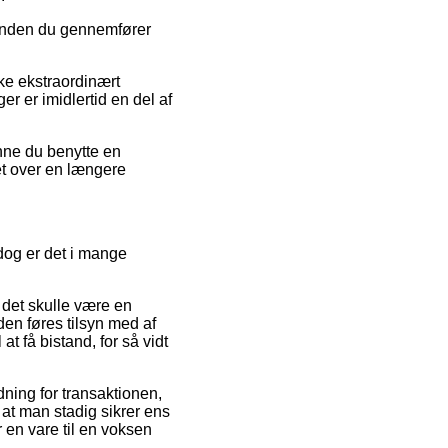
å inden du gennemfører
ke ekstraordinært
r er imidlertid en del af
unne du benytte en
bet over en længere
dog er det i mange
 det skulle være en
nden føres tilsyn med af
t få bistand, for så vidt
ning for transaktionen,
, at man stadig sikrer ens
 en vare til en voksen