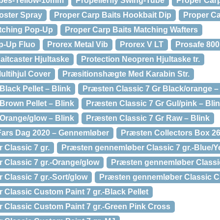
ubes-Yellow-10mm
Propellerfly Swing-Tube
Proper Carp
oster Spray
Proper Carp Baits Hookbait Dip
Proper Ca
atching Pop-Up
Proper Carp Baits Matching Wafters
p-Up Fluo
Prorex Metal Vib
Prorex V LT
Prosafe 800
aitcaster Hjultaske
Protection Neopren Hjultaske tr.
ultihjul Cover
Præsitionshægte Med Karabin Str.
Black Pellet – Blink
Præsten Classic 7 Gr Black/orange –
Brown Pellet – Blink
Præsten Classic 7 Gr Gul/pink – Bli
 Orange/glow – Blink
Præsten Classic 7 Gr Raw – Blink
 Fars Dag 2020 – Gennemløber
Præsten Collectors Box 2
Classic 7 gr.
Præsten gennemløber Classic 7 gr.-Blue/Y
Classic 7 gr.-Orange/glow
Præsten gennemløber Classic
Classic 7 gr.-Sort/glow
Præsten gennemløber Classic Cu
Classic Custom Paint 7 gr.-Black Pellet
Classic Custom Paint 7 gr.-Green Pink Cross