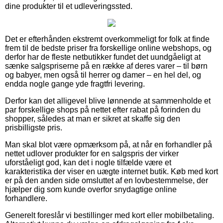
dine produkter til et udleveringssted.
Det er efterhånden ekstremt overkommeligt for folk at finde
frem til de bedste priser fra forskellige online webshops, og
derfor har de fleste netbutikker fundet det uundgåeligt at
sænke salgspriserne på en række af deres varer – til børn
og babyer, men også til herrer og damer – en hel del, og
endda nogle gange yde fragtfri levering.
Derfor kan det alligevel blive lønnende at sammenholde et
par forskellige shops på nettet efter rabat på forinden du
shopper, således at man er sikret at skaffe sig den
prisbilligste pris.
Man skal blot være opmærksom på, at når en forhandler på
nettet udlover produkter for en salgspris der virker
uforståeligt god, kan det i nogle tilfælde være et
karakteristika der viser en uægte internet butik. Køb med kort
er på den anden side omsluttet af en lovbestemmelse, der
hjælper dig som kunde overfor snydagtige online
forhandlere.
Generelt foreslår vi bestillinger med kort eller mobilbetaling.