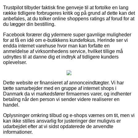
Trustpilot tilbyder faktisk fine genveje til at fortolke en lang
række tidligere forbrugeres kritik og på grund af dette kan det
anbefales, at du tolker online shoppens ratings af forud for at
du lægger din bestilling.
Facebook forærer dig ydermere super gavnlige muligheder
for at få en idé om e-butikkens kundefokus. Herinde ser vi
endda internet varehuse hvor man kan forfatte en
anmeldelse af virksomhedens service, hvilket tillige må
udnyttes til at danne dig et indtryk af tidligere kunders
oplevelser.
Dette website er finansieret af annonceindtægter. Vi har
tætte samarbejder med en gruppe af internet shops i
Danmark da vi markedsfører firmaernes varer, og indhenter
betaling når den person vi sender videre realiserer en
handel.
Oplysninger omkring tilbud og e-shops værnes om tit, men vi
kan ikke stilles ansvarlig for justeringer der muligvis er
udarbejdet efter at vi sidst opdaterede de anvendte
informationer.