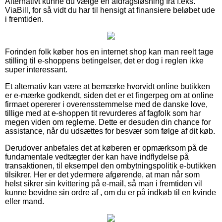
Alternativt kunne du vælge en afdragsløsning fra f.eks.
ViaBill, for så vidt du har til hensigt at finansiere beløbet ude
i fremtiden.
Forinden folk køber hos en internet shop kan man reelt tage
stilling til e-shoppens betingelser, det er dog i reglen ikke
super interessant.
Et alternativ kan være at bemærke hvorvidt online butikken
er e-mærke godkendt, siden det er et fingerpeg om at online
firmaet opererer i overensstemmelse med de danske love,
tillige med at e-shoppen tit revurderes af fagfolk som har
megen viden om reglerne. Dette er desuden din chance for
assistance, når du udsættes for besvær som følge af dit køb.
Derudover anbefales det at køberen er opmærksom på de
fundamentale vedtægter der kan have indflydelse på
transaktionen, til eksempel den ombytningspolitik e-butikken
tilsikrer. Her er det ydermere afgørende, at man når som
helst sikrer sin kvittering på e-mail, så man i fremtiden vil
kunne bevidne sin ordre af , om du er på indkøb til en kvinde
eller mand.