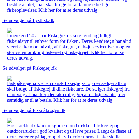
bestille alt det, man skal bruge for at få nogle herlige
fiskeoplevelser. Klik her for at se deres udvalg.
Se udvalget på Lystfisk.dk
I mere end 50 år har Fiskegrej.dk solgt godt og billigt
fiskeudstyr til enhver form for fiskeri. Deres kendetegn har altid
været et kæmpe udvalg af fiskegrej, et højt serviceniveau og en
stor viden omkring fiskeriet og fiskegrejet. Klik her for at se
deres udvalg.
Se udvalget på Fiskegrej.dk
Fiskpåkrogen.dk er en dansk fiskegrejsshop der sælger alt du
skal bruge af fiskegrej til dine fisketure. De sælger fiskegrej fra
et udvalg af mærker, der sikrer dig grej af en høj kvalitet, der
samtidig er til at betale. Klik her for at se deres udvalg.
Se udvalget på Fiskpåkrogen.dk
Hos Tackle.dk kan du købe en bred række af fiskegrej og
outdoorartikler i god kvalitet og til lave priser. Langt de fleste af
deres varer er på lager og du vil derfor normalt ikke skulle