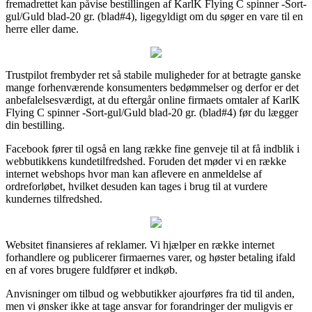
fremadrettet kan påvise bestillingen af KarlK Flying C spinner -Sort-
gul/Guld blad-20 gr. (blad#4), ligegyldigt om du søger en vare til en
herre eller dame.
Trustpilot frembyder ret så stabile muligheder for at betragte ganske
mange forhenværende konsumenters bedømmelser og derfor er det
anbefalelsesværdigt, at du eftergår online firmaets omtaler af KarlK
Flying C spinner -Sort-gul/Guld blad-20 gr. (blad#4) før du lægger
din bestilling.
Facebook fører til også en lang række fine genveje til at få indblik i
webbutikkens kundetilfredshed. Foruden det møder vi en række
internet webshops hvor man kan aflevere en anmeldelse af
ordreforløbet, hvilket desuden kan tages i brug til at vurdere
kundernes tilfredshed.
Websitet finansieres af reklamer. Vi hjælper en række internet
forhandlere og publicerer firmaernes varer, og høster betaling ifald
en af vores brugere fuldfører et indkøb.
Anvisninger om tilbud og webbutikker ajourføres fra tid til anden,
men vi ønsker ikke at tage ansvar for forandringer der muligvis er