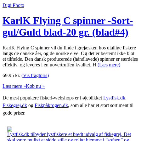
Digi Photo
KarlK Flying C spinner -Sort-
gul/Guld blad-20 gr. (blad#4)
KarlK Flying C spinner vil du finde i grejæsken hos utallige fiskere
langs de danske åer, og de norske elve. Og det er bestemt ikke blot
et tilfælde. Den dansk producerede (håndlavede) spinner er særdeles
effektiv, og leveres i en uovertruffen kvalitet. H
(Læs mere)
69.95
kr.
(Vis fragtpris)
Læs mere »
Køb nu »
De mest populære fiskeri-webshops er i øjeblikket
Lystfisk.dk
,
Fiskegrej.dk
og
Fiskpåkrogen.dk
, som alle har et stort sortiment til
gode priser.
Lystfisk.dk tilbyder lystfiskere et bredt udvalg af fiskegrej. Det
skal være muligt at sidde stille og roligt hjemme i ”sofaen” og