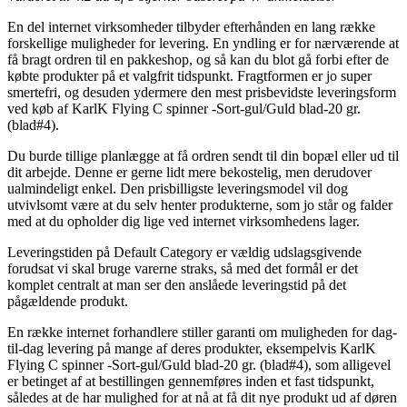
En del internet virksomheder tilbyder efterhånden en lang række
forskellige muligheder for levering. En yndling er for nærværende at
få bragt ordren til en pakkeshop, og så kan du blot gå forbi efter de
købte produkter på et valgfrit tidspunkt. Fragtformen er jo super
smertefri, og desuden ydermere den mest prisbevidste leveringsform
ved køb af KarlK Flying C spinner -Sort-gul/Guld blad-20 gr.
(blad#4).
Du burde tillige planlægge at få ordren sendt til din bopæl eller ud til
dit arbejde. Denne er gerne lidt mere bekostelig, men derudover
ualmindeligt enkel. Den prisbilligste leveringsmodel vil dog
utvivlsomt være at du selv henter produkterne, som jo står og falder
med at du opholder dig lige ved internet virksomhedens lager.
Leveringstiden på Default Category er vældig udslagsgivende
forudsat vi skal bruge varerne straks, så med det formål er det
komplet centralt at man ser den anslåede leveringstid på det
pågældende produkt.
En række internet forhandlere stiller garanti om muligheden for dag-
til-dag levering på mange af deres produkter, eksempelvis KarlK
Flying C spinner -Sort-gul/Guld blad-20 gr. (blad#4), som alligevel
er betinget af at bestillingen gennemføres inden et fast tidspunkt,
således at de har mulighed for at nå at få dit nye produkt ud af døren