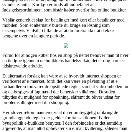
svindel e-butik. Kortkøb er trods alt indbefattet af
Indsigelsesordningen, som bistår køber overfor fup online butikker.
Vi slår generelt et slag for betalinger med kort eller betalinger med
mobilen. Som et alternativ burde du bruge en løsning som
eksempelvis ViaBill, i tilfælde af at du foretrækker at dække
pengene over en længere periode.
Forud for at nogen køber hos en shop på nettet behøver man til hver
en tid løbe igennem netbutikkens handelsvilkår, det er dog bare et
tidskrævende arbejde.
Et alternativt forslag kan være at se hvorvidt internet shoppen er
verificeret af e-mærket, fordi det kan være en påvisning af at e-
forhandleren forsvarer de opstillede regler, samt at virksomheden nu
og da besøges af fagmænd der behersker vilkårene. Desuden
tilbydes du mulighed for opbakning, såfremt du bliver udsat for
problemstillinger med din shopping.
Herudover rekommanderer vi at du er omhyggelig omkring de
grundlæggende regler der gælder for transaktionen, fx den
byttepolitik e-butikken benytter. I den forbindelse er det samtidig
afgørende, at man altid opbevarer sin e-mail kvittering, således man