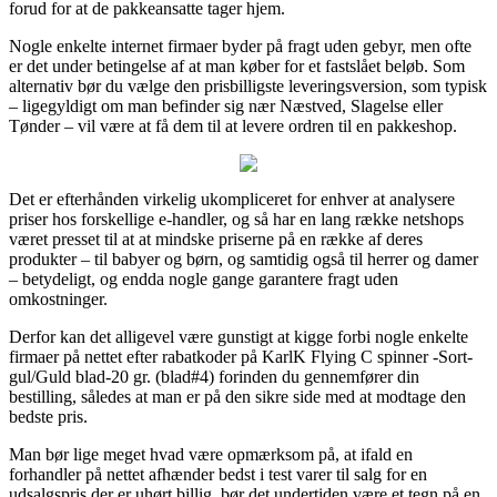
forud for at de pakkeansatte tager hjem.
Nogle enkelte internet firmaer byder på fragt uden gebyr, men ofte
er det under betingelse af at man køber for et fastslået beløb. Som
alternativ bør du vælge den prisbilligste leveringsversion, som typisk
– ligegyldigt om man befinder sig nær Næstved, Slagelse eller
Tønder – vil være at få dem til at levere ordren til en pakkeshop.
Det er efterhånden virkelig ukompliceret for enhver at analysere
priser hos forskellige e-handler, og så har en lang række netshops
været presset til at at mindske priserne på en række af deres
produkter – til babyer og børn, og samtidig også til herrer og damer
– betydeligt, og endda nogle gange garantere fragt uden
omkostninger.
Derfor kan det alligevel være gunstigt at kigge forbi nogle enkelte
firmaer på nettet efter rabatkoder på KarlK Flying C spinner -Sort-
gul/Guld blad-20 gr. (blad#4) forinden du gennemfører din
bestilling, således at man er på den sikre side med at modtage den
bedste pris.
Man bør lige meget hvad være opmærksom på, at ifald en
forhandler på nettet afhænder bedst i test varer til salg for en
udsalgspris der er uhørt billig, bør det undertiden være et tegn på en