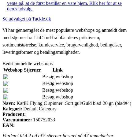
vente på, at de først bestiller en vare hjem. Klik her for at se
deres udvalg.
Se udvalget på Tackle.dk
Vi har gennemgået de mest populære webshops og anmeldt dem
med stjerner fra 1 til 5 ud fra bl.a. deres prisniveau,
sortimentstørrelse, kundeservice, brugervenlighed, betingelser,
leveringsformer og betalingsmuligheder.
Bedst anmeldte webshops
Webshop
Stjerner
Link
Besøg webshop
Besøg webshop
Besøg webshop
Besøg webshop
Navn:
KarlK Flying C spinner -Sort-gul/Guld blad-20 gr. (blad#4)
Kategori:
Default Category
Producent:
Varenummer:
150752033
EAN:
Vurderet til
4.2
ud af 5 stjerner baseret på
47
anmeldelser