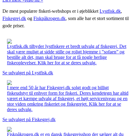
De mest populære fiskeri-webshops er i øjeblikket
Lystfisk.dk
,
Fiskegrej.dk
og
Fiskpåkrogen.dk
, som alle har et stort sortiment til
gode priser.
Lystfisk.dk tilbyder lystfiskere et bredt udvalg af fiskegrej. Det
skal være muligt at sidde stille og roligt hjemme i ”sofaen” og
bestille alt det, man skal bruge for at få nogle herlige
fiskeoplevelser. Klik her for at se deres udvalg.
Se udvalget på Lystfisk.dk
I mere end 50 år har Fiskegrej.dk solgt godt og billigt
fiskeudstyr til enhver form for fiskeri. Deres kendetegn har altid
været et kæmpe udvalg af fiskegrej, et højt serviceniveau og en
stor viden omkring fiskeriet og fiskegrejet. Klik her for at se
deres udvalg.
Se udvalget på Fiskegrej.dk
Fiskpåkrogen.dk er en dansk fiskegrejsshop der sælger alt du