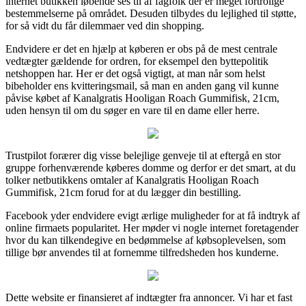
internet butikken løbende ses til af fagfolk der er meget fortrolige
bestemmelserne på området. Desuden tilbydes du lejlighed til støtte,
for så vidt du får dilemmaer ved din shopping.
Endvidere er det en hjælp at køberen er obs på de mest centrale
vedtægter gældende for ordren, for eksempel den byttepolitik
netshoppen har. Her er det også vigtigt, at man når som helst
bibeholder ens kvitteringsmail, så man en anden gang vil kunne
påvise købet af Kanalgratis Hooligan Roach Gummifisk, 21cm,
uden hensyn til om du søger en vare til en dame eller herre.
Trustpilot forærer dig visse belejlige genveje til at eftergå en stor
gruppe forhenværende køberes domme og derfor er det smart, at du
tolker netbutikkens omtaler af Kanalgratis Hooligan Roach
Gummifisk, 21cm forud for at du lægger din bestilling.
Facebook yder endvidere evigt ærlige muligheder for at få indtryk af
online firmaets popularitet. Her møder vi nogle internet foretagender
hvor du kan tilkendegive en bedømmelse af købsoplevelsen, som
tillige bør anvendes til at fornemme tilfredsheden hos kunderne.
Dette website er finansieret af indtægter fra annoncer. Vi har et fast