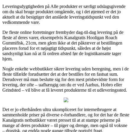
Leveringsdygtigheden på Alle produkter er særligt udslagsgivende
om du skal bruge produktet omgående, og i det øjemed er det jo
aktuelt at du besigtiger det anslåede leveringstidspunkt ved den
vedkommende vare.
De fleste online forretninger frembyder dag-til-dag levering på de
fleste af deres varer, eksempelvis Kanalgratis Hooligan Roach
Gummifisk, 21cm, men glem ikke at det påkræver at bestillingen
placeres forud for et nøjagtigt tidspunkt, således at de højst
sandsynligt kan nå at få ordren afsted før de logistikansatte tager
hjem.
Nogle enkelte webbutikker sikrer levering uden beregning, men i de
fleste tilfælde forudsætter det at der bestilles for en fastsat sum.
Derudover må man beslutte sig for den mest prisbevidste form for
levering, der ofte – uafhængig om du er ved Aarhus, Hobro eller
Grindsted – vil blive at få leveret produkterne til et udleveringssted.
Det er jo efterhånden ultra ukompliceret for internetbrugere at
sammenholde priser på diverse e-forhandlere, og for det har de fleste
Kanalgratis netbutikker været presset til at at stampe priserne på
mange af deres produkter – til piger og drenge, men også til voksne
– drastisk, og endda nogle gange tilbyde portofri fragt.