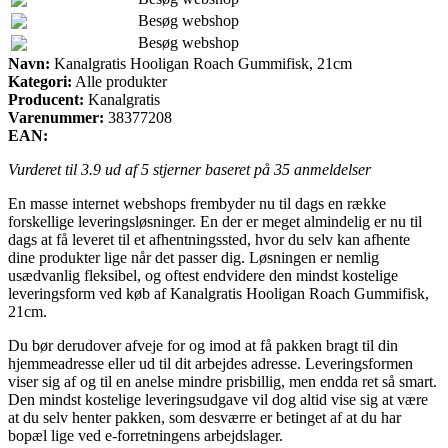
Besøg webshop
Besøg webshop
Navn:
Kanalgratis Hooligan Roach Gummifisk, 21cm
Kategori:
Alle produkter
Producent:
Kanalgratis
Varenummer:
38377208
EAN:
Vurderet til
3.9
ud af 5 stjerner baseret på
35
anmeldelser
En masse internet webshops frembyder nu til dags en række
forskellige leveringsløsninger. En der er meget almindelig er nu til
dags at få leveret til et afhentningssted, hvor du selv kan afhente
dine produkter lige når det passer dig. Løsningen er nemlig
usædvanlig fleksibel, og oftest endvidere den mindst kostelige
leveringsform ved køb af Kanalgratis Hooligan Roach Gummifisk,
21cm.
Du bør derudover afveje for og imod at få pakken bragt til din
hjemmeadresse eller ud til dit arbejdes adresse. Leveringsformen
viser sig af og til en anelse mindre prisbillig, men endda ret så smart.
Den mindst kostelige leveringsudgave vil dog altid vise sig at være
at du selv henter pakken, som desværre er betinget af at du har
bopæl lige ved e-forretningens arbejdslager.