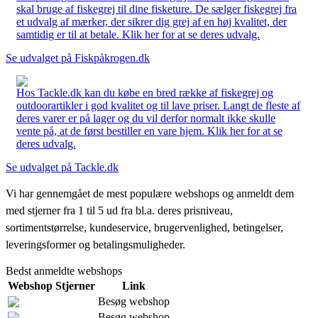
skal bruge af fiskegrej til dine fisketure. De sælger fiskegrej fra
et udvalg af mærker, der sikrer dig grej af en høj kvalitet, der
samtidig er til at betale. Klik her for at se deres udvalg.
Se udvalget på Fiskpåkrogen.dk
Hos Tackle.dk kan du købe en bred række af fiskegrej og
outdoorartikler i god kvalitet og til lave priser. Langt de fleste af
deres varer er på lager og du vil derfor normalt ikke skulle
vente på, at de først bestiller en vare hjem. Klik her for at se
deres udvalg.
Se udvalget på Tackle.dk
Vi har gennemgået de mest populære webshops og anmeldt dem
med stjerner fra 1 til 5 ud fra bl.a. deres prisniveau,
sortimentstørrelse, kundeservice, brugervenlighed, betingelser,
leveringsformer og betalingsmuligheder.
Bedst anmeldte webshops
Webshop
Stjerner
Link
Besøg webshop
Besøg webshop