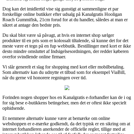
Dog kan det imidlertid vise sig gunstigt at sammenligne et par
forskellige online butikker efter udsalg på Kanalgratis Hooligan
Roach Gummifisk, 21cm forud for at du handler, således at man er
sikret at antage den bedste pris.
Du skal blot være så påvagt, at hvis en internet shop sælger
produkter til en pris som er kolossalt tiltalende, så kunne det for det
meste være et tegn på en fup webbutik. Bestillinger med kort er ikke
desto mindre omsluttet af Indsigelsesordningen, der redder køberen
overfor svindlende online firmaer.
Vi slår generelt et slag for shopping med kort eller mobilbetaling.
Som alternativ kan du udnytte et tilbud som for eksempel ViaBill,
når du gerne vil honorere regningen over tid.
Forinden nogen shopper hos en Kanalgratis e-forhandler kan de i og
for sig bese e-butikkens betingelser, men det er oftest ikke specielt
ophidsende.
Et nemmere alternativ kunne være at bemærke om online
webshoppen er e-mærke godkendt, da det typisk er en sikring om at
internet forhandleren anerkender de officielle regler, tillige med at