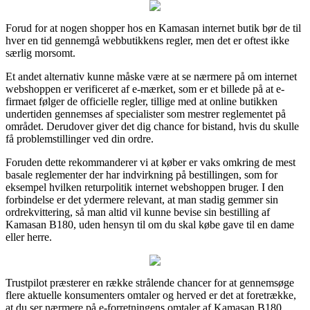
Forud for at nogen shopper hos en Kamasan internet butik bør de til
hver en tid gennemgå webbutikkens regler, men det er oftest ikke
særlig morsomt.
Et andet alternativ kunne måske være at se nærmere på om internet
webshoppen er verificeret af e-mærket, som er et billede på at e-
firmaet følger de officielle regler, tillige med at online butikken
undertiden gennemses af specialister som mestrer reglementet på
området. Derudover giver det dig chance for bistand, hvis du skulle
få problemstillinger ved din ordre.
Foruden dette rekommanderer vi at køber er vaks omkring de mest
basale reglementer der har indvirkning på bestillingen, som for
eksempel hvilken returpolitik internet webshoppen bruger. I den
forbindelse er det ydermere relevant, at man stadig gemmer sin
ordrekvittering, så man altid vil kunne bevise sin bestilling af
Kamasan B180, uden hensyn til om du skal købe gave til en dame
eller herre.
Trustpilot præsterer en række strålende chancer for at gennemsøge
flere aktuelle konsumenters omtaler og herved er det at foretrække,
at du ser nærmere på e-forretningens omtaler af Kamasan B180