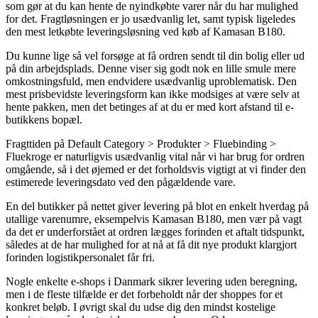
som gør at du kan hente de nyindkøbte varer når du har mulighed
for det. Fragtløsningen er jo usædvanlig let, samt typisk ligeledes
den mest letkøbte leveringsløsning ved køb af Kamasan B180.
Du kunne lige så vel forsøge at få ordren sendt til din bolig eller ud
på din arbejdsplads. Denne viser sig godt nok en lille smule mere
omkostningsfuld, men endvidere usædvanlig uproblematisk. Den
mest prisbevidste leveringsform kan ikke modsiges at være selv at
hente pakken, men det betinges af at du er med kort afstand til e-
butikkens bopæl.
Fragttiden på Default Category > Produkter > Fluebinding >
Fluekroge er naturligvis usædvanlig vital når vi har brug for ordren
omgående, så i det øjemed er det forholdsvis vigtigt at vi finder den
estimerede leveringsdato ved den pågældende vare.
En del butikker på nettet giver levering på blot en enkelt hverdag på
utallige varenumre, eksempelvis Kamasan B180, men vær på vagt
da det er underforstået at ordren lægges forinden et aftalt tidspunkt,
således at de har mulighed for at nå at få dit nye produkt klargjort
forinden logistikpersonalet får fri.
Nogle enkelte e-shops i Danmark sikrer levering uden beregning,
men i de fleste tilfælde er det forbeholdt når der shoppes for et
konkret beløb. I øvrigt skal du udse dig den mindst kostelige