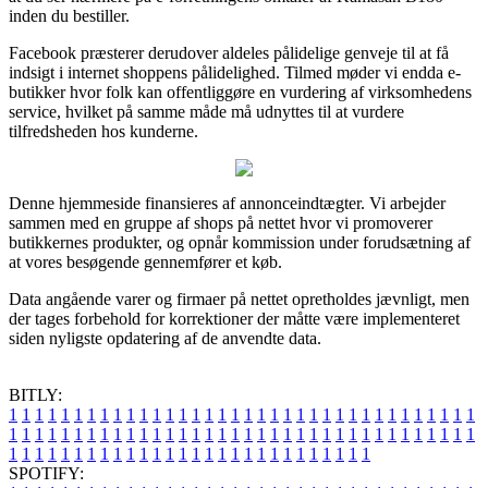
inden du bestiller.
Facebook præsterer derudover aldeles pålidelige genveje til at få
indsigt i internet shoppens pålidelighed. Tilmed møder vi endda e-
butikker hvor folk kan offentliggøre en vurdering af virksomhedens
service, hvilket på samme måde må udnyttes til at vurdere
tilfredsheden hos kunderne.
Denne hjemmeside finansieres af annonceindtægter. Vi arbejder
sammen med en gruppe af shops på nettet hvor vi promoverer
butikkernes produkter, og opnår kommission under forudsætning af
at vores besøgende gennemfører et køb.
Data angående varer og firmaer på nettet opretholdes jævnligt, men
der tages forbehold for korrektioner der måtte være implementeret
siden nyligste opdatering af de anvendte data.
BITLY:
1
1
1
1
1
1
1
1
1
1
1
1
1
1
1
1
1
1
1
1
1
1
1
1
1
1
1
1
1
1
1
1
1
1
1
1
1
1
1
1
1
1
1
1
1
1
1
1
1
1
1
1
1
1
1
1
1
1
1
1
1
1
1
1
1
1
1
1
1
1
1
1
1
1
1
1
1
1
1
1
1
1
1
1
1
1
1
1
1
1
1
1
1
1
1
1
1
1
1
1
SPOTIFY: