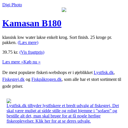
Digi Photo
Kamasan B180
klassisk low water lakse enkelt krog. Sort finish. 25 kroge pr.
pakken.
(Læs mere)
39.75
kr.
(Vis fragtpris)
Læs mere »
Køb nu »
De mest populære fiskeri-webshops er i øjeblikket
Lystfisk.dk
,
Fiskegrej.dk
og
Fiskpåkrogen.dk
, som alle har et stort sortiment til
gode priser.
Lystfisk.dk tilbyder lystfiskere et bredt udvalg af fiskegrej. Det
skal være muligt at sidde stille og roligt hjemme i ”sofaen” og
bestille alt det, man skal bruge for at få nogle herlige
fiskeoplevelser. Klik her for at se deres udvalg.