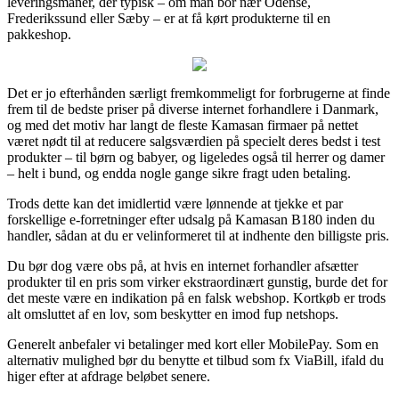
leveringsmanér, der typisk – om man bor nær Odense,
Frederikssund eller Sæby – er at få kørt produkterne til en
pakkeshop.
Det er jo efterhånden særligt fremkommeligt for forbrugerne at finde
frem til de bedste priser på diverse internet forhandlere i Danmark,
og med det motiv har langt de fleste Kamasan firmaer på nettet
været nødt til at reducere salgsværdien på specielt deres bedst i test
produkter – til børn og babyer, og ligeledes også til herrer og damer
– helt i bund, og endda nogle gange sikre fragt uden betaling.
Trods dette kan det imidlertid være lønnende at tjekke et par
forskellige e-forretninger efter udsalg på Kamasan B180 inden du
handler, sådan at du er velinformeret til at indhente den billigste pris.
Du bør dog være obs på, at hvis en internet forhandler afsætter
produkter til en pris som virker ekstraordinært gunstig, burde det for
det meste være en indikation på en falsk webshop. Kortkøb er trods
alt omsluttet af en lov, som beskytter en imod fup netshops.
Generelt anbefaler vi betalinger med kort eller MobilePay. Som en
alternativ mulighed bør du benytte et tilbud som fx ViaBill, ifald du
higer efter at afdrage beløbet senere.