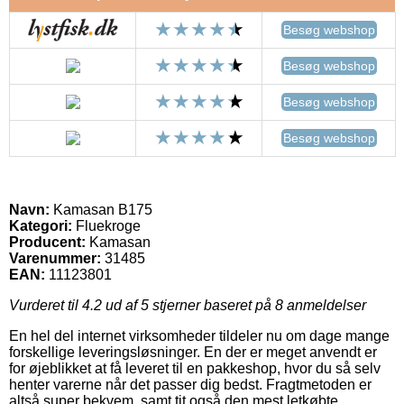
Besøg webshop
Besøg webshop
Besøg webshop
Besøg webshop
Navn:
Kamasan B175
Kategori:
Fluekroge
Producent:
Kamasan
Varenummer:
31485
EAN:
11123801
Vurderet til
4.2
ud af 5 stjerner baseret på
8
anmeldelser
En hel del internet virksomheder tildeler nu om dage mange
forskellige leveringsløsninger. En der er meget anvendt er
for øjeblikket at få leveret til en pakkeshop, hvor du så selv
henter varerne når det passer dig bedst. Fragtmetoden er
altså super bekvem, samt tit også den mest letkøbte