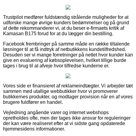
Trustpilot medfører fuldstændig strålende muligheder for at
udforske mange øvrige kunders bedømmelser og på grund
af dette rekommanderer vi, at du beser e-firmaets kritik af
Kamasan B175 forud for at du lægger din bestilling.
Facebook frembringer på samme måde en række tiltalende
løsninger til at få indtryk af netbutikkens kundetilfredshed.
Desuden ser vi mange forretninger på nettet hvor kunder kan
give en evaluering af købsoplevelsen, hvilket tillige burde
tages i brug til at afveje hvor tilfredse kunderne er.
Vores side er finansieret af reklameindtægter. Vi arbejder tæt
sammen med utallige webbutikker hvor vi promoverer
butikkernes produkter, og modtager provision når en af vores
brugere fuldfører en handel.
Vejledning angående varer og internet webshops
opretholdes ofte, men der tages ikke ansvar for reguleringer
der kan være realiseret efter at vi sidste gang opdaterede
hjemmesidens informationer.