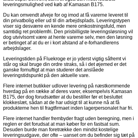
leveringsmulighed ved køb af Kamasan B175.
Du kan omvendt afveje for og imod at få varerne leveret til
din privatbolig eller ud til din arbejdsplads. Leveringstypen
viser sig desværre en kende mere omkostningsfuld, men
samtidig ret problemfri. Den prisbilligste leveringsløsning vil
dog utvivlsomt være at hente varerne selv, men den løsning
er betinget af at du er i kort afstand af e-forhandlerens
arbejdslager.
Leveringstiden på Fluekroge er jo yderst vigtig såfremt vi
står og skal bruge din ordre straks, så i det øjemed er det
ganske fornuftigt at man studerer det anslåede
leveringstidspunkt på den aktuelle vare.
Flere internet butikker udlover levering på næstkommende
hverdag på en række af deres varer, eksempelvis Kamasan
B175, der dog forudsætter at du bestiller før et besluttet
klokkeslæt, sådan at de har udsigt til at kunne nå at få
produkterne hen til fragtfirmaet inden lagerpersonalet har fri.
Flere internet handler frembyder fragt uden beregning, men i
reglen er det forudsat at man køber for en fastsat sum.
Desuden burde man foretrække den mindst kostelige
leveringsudgave, der ofte – uanset om du befinder sig tæt på