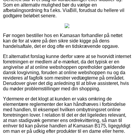
Som en alternativ mulighed bør du vælge en
afbetalingsordning fra f.eks. ViaBill, forudsat du hellere vil
godtgøre beløbet senere.
Før nogen bestiller hos en Kamasan forhandler på nettet
kan de for at være på den sikre side kigge på dens
handelsaftale, det er dog ofte en tidskrævende opgave.
Et alternativt forslag kunne derfor være at se hvorvidt internet
forretningen er medlem af e-mærket, da det typisk er en
angivelse af at online webshoppen opretholder gældende
dansk lovgivning, foruden at online webshoppen nu og da
revideres af fagfolk som mestrer vedtægterne på området.
Derudover giver det dig anledning til at blive assisteret, hvis
du møder problemstillinger med din shopping.
Ydermere er det klogt at kunden er vaks omkring de
elementære reglementer der kan håndhæves i forbindelse
med handlen, til eksempel hvilken ombytningsret online
forretningen lover. I relation til det er det ligeledes relevant,
at man stadigvæk gemmer ens ordrekvittering, så man til
enhver tid kan påvise handlen af Kamasan B175, ligegyldigt
om man er på udkig efter produkter til en dame eller herre.