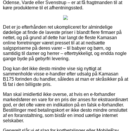
Odense, Varde eller Svenstrup – er at få fragtmanden til at
køre produkterne til et afhentningssted.
Det er jo efterhånden ret ukompliceret for almindelige
dødelige at finde de laveste priser i blandt flere firmaer på
nettet, og på grund af dette har langt de fleste Kamasan
online forretninger været presset til at at nedsætte
salgspriserne på deres varer – til babyer og børn, og
samtidig til damer og herrer – eftertrykkeligt, og endda nogle
gange byde på gebyrfri levering.
Dog kan det ikke desto mindre vise sig nyttigt at
sammenholde visse e-handler efter udsalg på Kamasan
B175 forinden du handler, således at man er skråsikker på at
få fat i den billigste pris.
Man skal imidlertid ikke overse, at hvis en e-forhandler
markedsfører en vare for en pris der anses for ekstraordinært
god, er det ofte være en indikation på en falsk e-forhandler.
Bestillinger med betalingskort er ikke desto mindre omsluttet
af en foranstaltning, som bistår en imod uærlige internet
selskaber.
Generelt slår vi et slag for kortbetalinger eller MobilePay.