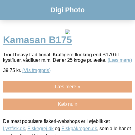
Digi Photo
Kamasan B175
Trout heavy traditional. Kraftigere fluekrog end B170 til
kystfluer, vådfluer m.m. Der er 25 kroge pr. æske.
(Læs mere)
39.75
kr.
(Vis fragtpris)
Læs mere »
Køb nu »
De mest populære fiskeri-webshops er i øjeblikket
Lystfisk.dk
,
Fiskegrej.dk
og
Fiskpåkrogen.dk
, som alle har et