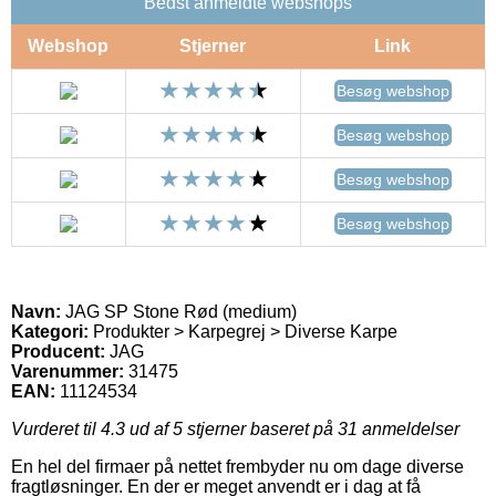
Bedst anmeldte webshops
Webshop
Stjerner
Link
Besøg webshop
Besøg webshop
Besøg webshop
Besøg webshop
Navn:
JAG SP Stone Rød (medium)
Kategori:
Produkter > Karpegrej > Diverse Karpe
Producent:
JAG
Varenummer:
31475
EAN:
11124534
Vurderet til
4.3
ud af 5 stjerner baseret på
31
anmeldelser
En hel del firmaer på nettet frembyder nu om dage diverse
fragtløsninger. En der er meget anvendt er i dag at få