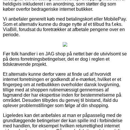
heldigvis inkluderet i en anordning, som støtter dig som
køber overfor bedrageriske internet butikker.
Vi anbefaler generelt køb med betalingskort eller MobilePay.
Som et alternativ kunne du drage nytte af et tilbud fra f.eks.
ViaBill, forudsat du foretrækker at afbetale pengene over en
periode.
Før folk handler i en JAG shop på nettet bør de utvivlsomt se
på dens forretningsbetingelser, det er dog i reglen et
tidskrævende projekt.
Et alternativ kunne derfor være at finde ud af hvorvidt
internet forretningen er godkendt af e-mærket, hvilket er et
fingerpeg om at netbutikken overholder dansk lovgivning,
tillige med at shoppen rutinemæssigt gennemses af
fagmænd der har ekspertise inden for bestemmelserne på
området. Desuden tilbydes du genvej til bistand, ifald du
oplever problemstillinger som følge af din shopping.
Ligeledes kan det anbefales at man er påpasselig med de
grundlæggende betingelser der kan spille ind i forbindelse
med handlen, for eksempel hvilken returrettighed internet