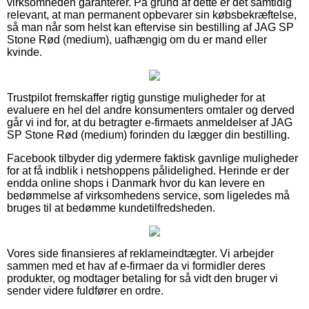
virksomheden garanterer. På grund af dette er det samtidig
relevant, at man permanent opbevarer sin købsbekræftelse,
så man når som helst kan eftervise sin bestilling af JAG SP
Stone Rød (medium), uafhængig om du er mand eller
kvinde.
Trustpilot fremskaffer rigtig gunstige muligheder for at
evaluere en hel del andre konsumenters omtaler og derved
går vi ind for, at du betragter e-firmaets anmeldelser af JAG
SP Stone Rød (medium) forinden du lægger din bestilling.
Facebook tilbyder dig ydermere faktisk gavnlige muligheder
for at få indblik i netshoppens pålidelighed. Herinde er der
endda online shops i Danmark hvor du kan levere en
bedømmelse af virksomhedens service, som ligeledes må
bruges til at bedømme kundetilfredsheden.
Vores side finansieres af reklameindtægter. Vi arbejder
sammen med et hav af e-firmaer da vi formidler deres
produkter, og modtager betaling for så vidt den bruger vi
sender videre fuldfører en ordre.