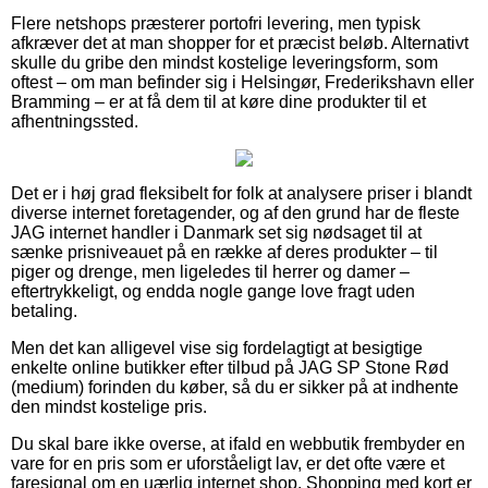
Flere netshops præsterer portofri levering, men typisk
afkræver det at man shopper for et præcist beløb. Alternativt
skulle du gribe den mindst kostelige leveringsform, som
oftest – om man befinder sig i Helsingør, Frederikshavn eller
Bramming – er at få dem til at køre dine produkter til et
afhentningssted.
Det er i høj grad fleksibelt for folk at analysere priser i blandt
diverse internet foretagender, og af den grund har de fleste
JAG internet handler i Danmark set sig nødsaget til at
sænke prisniveauet på en række af deres produkter – til
piger og drenge, men ligeledes til herrer og damer –
eftertrykkeligt, og endda nogle gange love fragt uden
betaling.
Men det kan alligevel vise sig fordelagtigt at besigtige
enkelte online butikker efter tilbud på JAG SP Stone Rød
(medium) forinden du køber, så du er sikker på at indhente
den mindst kostelige pris.
Du skal bare ikke overse, at ifald en webbutik frembyder en
vare for en pris som er uforståeligt lav, er det ofte være et
faresignal om en uærlig internet shop. Shopping med kort er