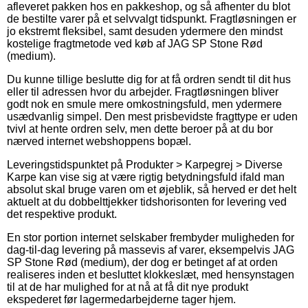
afleveret pakken hos en pakkeshop, og så afhenter du blot
de bestilte varer på et selvvalgt tidspunkt. Fragtløsningen er
jo ekstremt fleksibel, samt desuden ydermere den mindst
kostelige fragtmetode ved køb af JAG SP Stone Rød
(medium).
Du kunne tillige beslutte dig for at få ordren sendt til dit hus
eller til adressen hvor du arbejder. Fragtløsningen bliver
godt nok en smule mere omkostningsfuld, men ydermere
usædvanlig simpel. Den mest prisbevidste fragttype er uden
tvivl at hente ordren selv, men dette beroer på at du bor
nærved internet webshoppens bopæl.
Leveringstidspunktet på Produkter > Karpegrej > Diverse
Karpe kan vise sig at være rigtig betydningsfuld ifald man
absolut skal bruge varen om et øjeblik, så herved er det helt
aktuelt at du dobbelttjekker tidshorisonten for levering ved
det respektive produkt.
En stor portion internet selskaber frembyder muligheden for
dag-til-dag levering på massevis af varer, eksempelvis JAG
SP Stone Rød (medium), der dog er betinget af at orden
realiseres inden et besluttet klokkeslæt, med hensynstagen
til at de har mulighed for at nå at få dit nye produkt
ekspederet før lagermedarbejderne tager hjem.