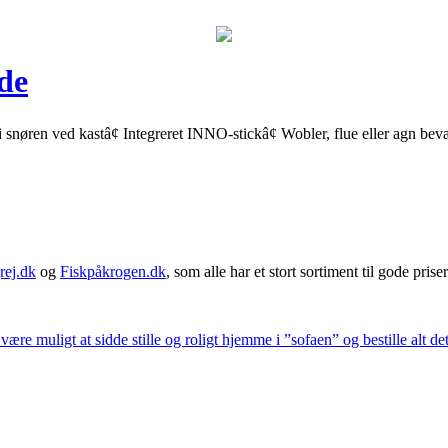
de
øren ved kastâ¢ Integreret INNO-stickâ¢ Wobler, flue eller agn bevæg
rej.dk
og
Fiskpåkrogen.dk
, som alle har et stort sortiment til gode priser
 være muligt at sidde stille og roligt hjemme i ”sofaen” og bestille alt de