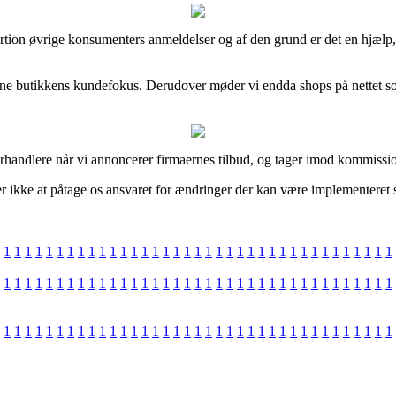
or portion øvrige konsumenters anmeldelser og af den grund er det en h
 online butikkens kundefokus. Derudover møder vi endda shops på nettet 
rhandlere når vi annoncerer firmaernes tilbud, og tager imod kommissio
 ikke at påtage os ansvaret for ændringer der kan være implementeret 
1
1
1
1
1
1
1
1
1
1
1
1
1
1
1
1
1
1
1
1
1
1
1
1
1
1
1
1
1
1
1
1
1
1
1
1
1
1
1
1
1
1
1
1
1
1
1
1
1
1
1
1
1
1
1
1
1
1
1
1
1
1
1
1
1
1
1
1
1
1
1
1
1
1
1
1
1
1
1
1
1
1
1
1
1
1
1
1
1
1
1
1
1
1
1
1
1
1
1
1
1
1
1
1
1
1
1
1
1
1
1