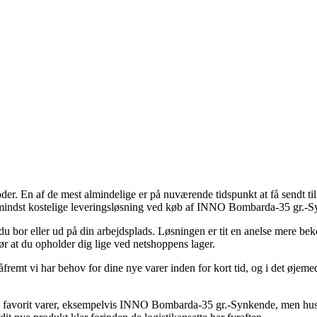
er. En af de mest almindelige er på nuværende tidspunkt at få sendt ti
n mindst kostelige leveringsløsning ved køb af INNO Bombarda-35 gr.-
r du bor eller ud på din arbejdsplads. Løsningen er tit en anelse mere b
r at du opholder dig lige ved netshoppens lager.
åfremt vi har behov for dine nye varer inden for kort tid, og i det øje
es favorit varer, eksempelvis INNO Bombarda-35 gr.-Synkende, men husk 