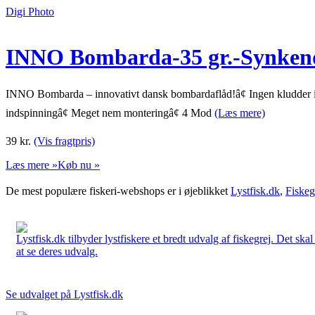
Digi Photo
INNO Bombarda-35 gr.-Synken
INNO Bombarda – innovativt dansk bombardaflåd!â¢ Ingen kludder i sn
indspinningâ¢ Meget nem monteringâ¢ 4 Mod
(Læs mere)
39
kr.
(Vis fragtpris)
Læs mere »
Køb nu »
De mest populære fiskeri-webshops er i øjeblikket
Lystfisk.dk
,
Fiskeg
Lystfisk.dk tilbyder lystfiskere et bredt udvalg af fiskegrej. Det skal
at se deres udvalg.
Se udvalget på Lystfisk.dk