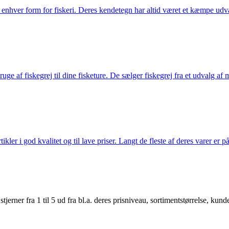
til enhver form for fiskeri. Deres kendetegn har altid været et kæmpe udv
e af fiskegrej til dine fisketure. De sælger fiskegrej fra et udvalg af mær
r i god kvalitet og til lave priser. Langt de fleste af deres varer er på
er fra 1 til 5 ud fra bl.a. deres prisniveau, sortimentstørrelse, kunde