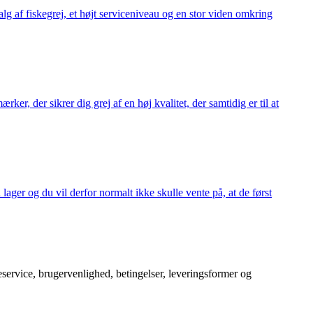
alg af fiskegrej, et højt serviceniveau og en stor viden omkring
ker, der sikrer dig grej af en høj kvalitet, der samtidig er til at
 lager og du vil derfor normalt ikke skulle vente på, at de først
service, brugervenlighed, betingelser, leveringsformer og