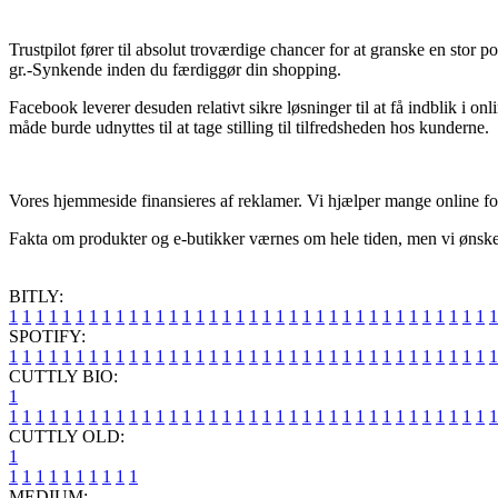
Trustpilot fører til absolut troværdige chancer for at granske en st
gr.-Synkende inden du færdiggør din shopping.
Facebook leverer desuden relativt sikre løsninger til at få indblik i
måde burde udnyttes til at tage stilling til tilfredsheden hos kunderne.
Vores hjemmeside finansieres af reklamer. Vi hjælper mange online fo
Fakta om produkter og e-butikker værnes om hele tiden, men vi ønsker
BITLY:
1
1
1
1
1
1
1
1
1
1
1
1
1
1
1
1
1
1
1
1
1
1
1
1
1
1
1
1
1
1
1
1
1
1
1
1
1
SPOTIFY:
1
1
1
1
1
1
1
1
1
1
1
1
1
1
1
1
1
1
1
1
1
1
1
1
1
1
1
1
1
1
1
1
1
1
1
1
1
CUTTLY BIO:
1
1
1
1
1
1
1
1
1
1
1
1
1
1
1
1
1
1
1
1
1
1
1
1
1
1
1
1
1
1
1
1
1
1
1
1
1
1
CUTTLY OLD:
1
1
1
1
1
1
1
1
1
1
1
MEDIUM: