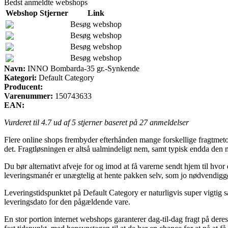
Bedst anmeldte webshops
Webshop
Stjerner
Link
Besøg webshop
Besøg webshop
Besøg webshop
Besøg webshop
Navn:
INNO Bombarda-35 gr.-Synkende
Kategori:
Default Category
Producent:
Varenummer:
150743633
EAN:
Vurderet til
4.7
ud af 5 stjerner baseret på
27
anmeldelser
Flere online shops frembyder efterhånden mange forskellige fragtmetod
det. Fragtløsningen er altså ualmindeligt nem, samt typisk endda de
Du bør alternativt afveje for og imod at få varerne sendt hjem til hvo
leveringsmanér er unægtelig at hente pakken selv, som jo nødvendiggø
Leveringstidspunktet på Default Category er naturligvis super vigtig s
leveringsdato for den pågældende vare.
En stor portion internet webshops garanterer dag-til-dag fragt på der