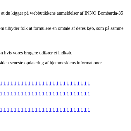
jælp, at du kigger på webbutikkens anmeldelser af INNO Bombarda-35
som tilbyder folk at formulere en omtale af deres køb, som på samme
n hvis vores brugere udfører et indkøb.
siden seneste opdatering af hjemmesidens informationer.
1
1
1
1
1
1
1
1
1
1
1
1
1
1
1
1
1
1
1
1
1
1
1
1
1
1
1
1
1
1
1
1
1
1
1
1
1
1
1
1
1
1
1
1
1
1
1
1
1
1
1
1
1
1
1
1
1
1
1
1
1
1
1
1
1
1
1
1
1
1
1
1
1
1
1
1
1
1