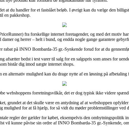
 dit nye produkt klar forinden de logistikansatte har fyraften.
t at du handler for et fastslået beløb. I øvrigt kan du vælge den billigs
 til en pakkeshop.
x PriceRunner) fra forskellige internet foretagender, og med det motiv ha
il damer og herrer – helt i bund, og endda nogle gange garantere gebyrfr
fter rabat på INNO Bombarda-35 gr.-Synkende forud for at du gennemfører 
ng afsætter bedst i test varer til salg for en salgspris som anses for ue
v, som bistår dig imod uægte internet shops.
 en alternativ mulighed kan du drage nytte af en løsning på afbetaling fra
øbe webshoppens forretningsvilkår, det er dog typisk ikke videre spæn
t, grundet at det skulle være en antydning af at webshoppen opfylder d
 mulighed for at få hjælp, for så vidt du møder problemstillinger ved d
ale regler der gælder for købet, eksempelvis den ombytningspolitik inter
elst vil kunne påvise sin ordre af INNO Bombarda-35 gr.-Synkende, om 