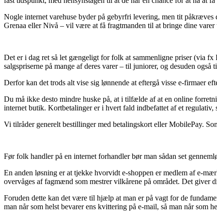
fast tidspunkt, med hensynstagen til at de har en chance for at nå at få
Nogle internet varehuse byder på gebyrfri levering, men tit påkræves de
Grenaa eller Nivå – vil være at få fragtmanden til at bringe dine varer
Det er i dag ret så let gængeligt for folk at sammenligne priser (via f
salgspriserne på mange af deres varer – til juniorer, og desuden også t
Derfor kan det trods alt vise sig lønnende at eftergå visse e-firmaer e
Du må ikke desto mindre huske på, at i tilfælde af at en online forretni
internet butik. Kortbetalinger er i hvert fald indbefattet af et regulati
Vi tilråder generelt bestillinger med betalingskort eller MobilePay. Som
Før folk handler på en internet forhandler bør man sådan set genneml
En anden løsning er at tjekke hvorvidt e-shoppen er medlem af e-mærke
overvåges af fagmænd som mestrer vilkårene på området. Det giver dig
Foruden dette kan det være til hjælp at man er på vagt for de fundament
man når som helst bevarer ens kvittering på e-mail, så man når som h