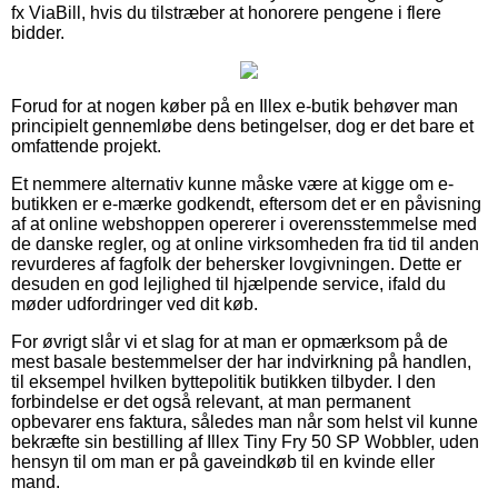
fx ViaBill, hvis du tilstræber at honorere pengene i flere
bidder.
Forud for at nogen køber på en Illex e-butik behøver man
principielt gennemløbe dens betingelser, dog er det bare et
omfattende projekt.
Et nemmere alternativ kunne måske være at kigge om e-
butikken er e-mærke godkendt, eftersom det er en påvisning
af at online webshoppen opererer i overensstemmelse med
de danske regler, og at online virksomheden fra tid til anden
revurderes af fagfolk der behersker lovgivningen. Dette er
desuden en god lejlighed til hjælpende service, ifald du
møder udfordringer ved dit køb.
For øvrigt slår vi et slag for at man er opmærksom på de
mest basale bestemmelser der har indvirkning på handlen,
til eksempel hvilken byttepolitik butikken tilbyder. I den
forbindelse er det også relevant, at man permanent
opbevarer ens faktura, således man når som helst vil kunne
bekræfte sin bestilling af Illex Tiny Fry 50 SP Wobbler, uden
hensyn til om man er på gaveindkøb til en kvinde eller
mand.