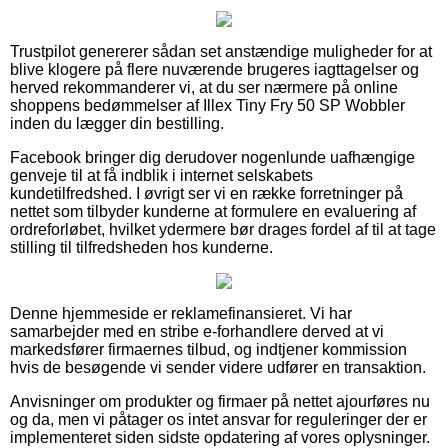
Trustpilot genererer sådan set anstændige muligheder for at
blive klogere på flere nuværende brugeres iagttagelser og
herved rekommanderer vi, at du ser nærmere på online
shoppens bedømmelser af Illex Tiny Fry 50 SP Wobbler
inden du lægger din bestilling.
Facebook bringer dig derudover nogenlunde uafhængige
genveje til at få indblik i internet selskabets
kundetilfredshed. I øvrigt ser vi en række forretninger på
nettet som tilbyder kunderne at formulere en evaluering af
ordreforløbet, hvilket ydermere bør drages fordel af til at tage
stilling til tilfredsheden hos kunderne.
Denne hjemmeside er reklamefinansieret. Vi har
samarbejder med en stribe e-forhandlere derved at vi
markedsfører firmaernes tilbud, og indtjener kommission
hvis de besøgende vi sender videre udfører en transaktion.
Anvisninger om produkter og firmaer på nettet ajourføres nu
og da, men vi påtager os intet ansvar for reguleringer der er
implementeret siden sidste opdatering af vores oplysninger.