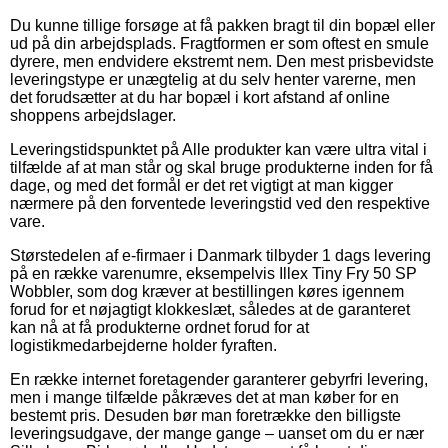
Du kunne tillige forsøge at få pakken bragt til din bopæl eller
ud på din arbejdsplads. Fragtformen er som oftest en smule
dyrere, men endvidere ekstremt nem. Den mest prisbevidste
leveringstype er unægtelig at du selv henter varerne, men
det forudsætter at du har bopæl i kort afstand af online
shoppens arbejdslager.
Leveringstidspunktet på Alle produkter kan være ultra vital i
tilfælde af at man står og skal bruge produkterne inden for få
dage, og med det formål er det ret vigtigt at man kigger
nærmere på den forventede leveringstid ved den respektive
vare.
Størstedelen af e-firmaer i Danmark tilbyder 1 dags levering
på en række varenumre, eksempelvis Illex Tiny Fry 50 SP
Wobbler, som dog kræver at bestillingen køres igennem
forud for et nøjagtigt klokkeslæt, således at de garanteret
kan nå at få produkterne ordnet forud for at
logistikmedarbejderne holder fyraften.
En række internet foretagender garanterer gebyrfri levering,
men i mange tilfælde påkræves det at man køber for en
bestemt pris. Desuden bør man foretrække den billigste
leveringsudgave, der mange gange – uanset om du er nær