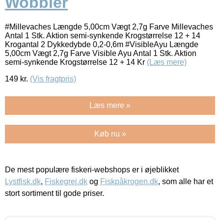
Wobbler
#Millevaches Længde 5,00cm Vægt 2,7g Farve Millevaches
Antal 1 Stk. Aktion semi-synkende Krogstørrelse 12 + 14
Krogantal 2 Dykkedybde 0,2-0,6m #VisibleAyu Længde
5,00cm Vægt 2,7g Farve Visible Ayu Antal 1 Stk. Aktion
semi-synkende Krogstørrelse 12 + 14 Kr
(Læs mere)
149
kr.
(Vis fragtpris)
Læs mere »
Køb nu »
De mest populære fiskeri-webshops er i øjeblikket
Lystfisk.dk
,
Fiskegrej.dk
og
Fiskpåkrogen.dk
, som alle har et
stort sortiment til gode priser.