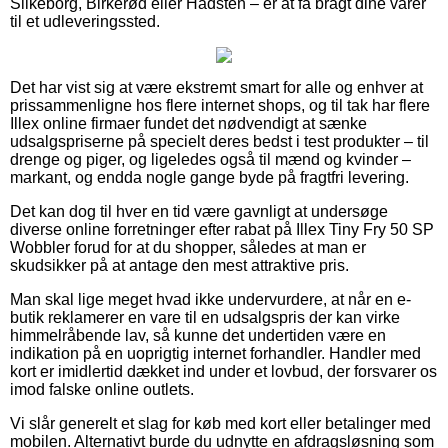
Silkeborg, Birkerød eller Hadsten – er at få bragt dine varer
til et udleveringssted.
Det har vist sig at være ekstremt smart for alle og enhver at
prissammenligne hos flere internet shops, og til tak har flere
Illex online firmaer fundet det nødvendigt at sænke
udsalgspriserne på specielt deres bedst i test produkter – til
drenge og piger, og ligeledes også til mænd og kvinder –
markant, og endda nogle gange byde på fragtfri levering.
Det kan dog til hver en tid være gavnligt at undersøge
diverse online forretninger efter rabat på Illex Tiny Fry 50 SP
Wobbler forud for at du shopper, således at man er
skudsikker på at antage den mest attraktive pris.
Man skal lige meget hvad ikke undervurdere, at når en e-
butik reklamerer en vare til en udsalgspris der kan virke
himmelråbende lav, så kunne det undertiden være en
indikation på en uoprigtig internet forhandler. Handler med
kort er imidlertid dækket ind under et lovbud, der forsvarer os
imod falske online outlets.
Vi slår generelt et slag for køb med kort eller betalinger med
mobilen. Alternativt burde du udnytte en afdragsløsning som