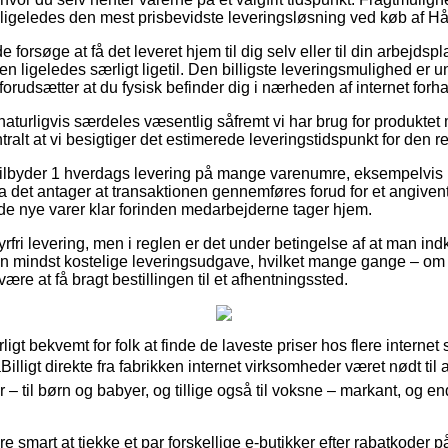
 ligeledes den mest prisbevidste leveringsløsning ved køb af 
rsøge at få det leveret hjem til dig selv eller til din arbejdsp
 ligeledes særligt ligetil. Den billigste leveringsmulighed er u
 forudsætter at du fysisk befinder dig i nærheden af internet for
naturligvis særdeles væsentlig såfremt vi har brug for produkte
ralt at vi besigtiger det estimerede leveringstidspunkt for den r
tilbyder 1 hverdags levering på mange varenumre, eksempelvi
 det antager at transaktionen gennemføres forud for et angivent
 de nye varer klar forinden medarbejderne tager hjem.
rfri levering, men i reglen er det under betingelse af at man indk
en mindst kostelige leveringsudgave, hvilket mange gange – om 
ære at få bragt bestillingen til et afhentningssted.
ligt bekvemt for folk at finde de laveste priser hos flere interne
illigt direkte fra fabrikken internet virksomheder været nødt til
– til børn og babyer, og tillige også til voksne – markant, og e
e smart at tjekke et par forskellige e-butikker efter rabatkode