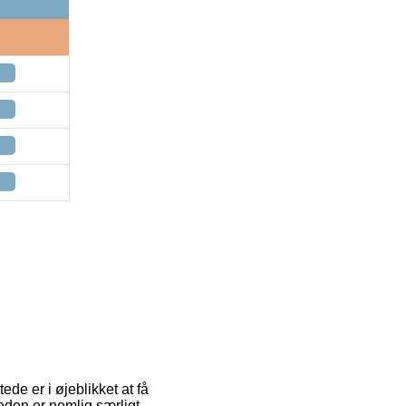
ede er i øjeblikket at få
heden er nemlig særligt