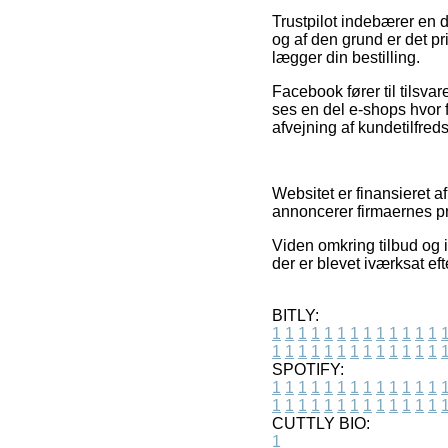
Trustpilot indebærer en 
og af den grund er det p
lægger din bestilling.
Facebook fører til tilsva
ses en del e-shops hvor f
afvejning af kundetilfre
Websitet er finansieret a
annoncerer firmaernes pro
Viden omkring tilbud og 
der er blevet iværksat ef
BITLY:
1
1
1
1
1
1
1
1
1
1
1
1
1
1
1
1
1
1
1
1
1
1
1
1
1
1
SPOTIFY:
1
1
1
1
1
1
1
1
1
1
1
1
1
1
1
1
1
1
1
1
1
1
1
1
1
1
CUTTLY BIO:
1