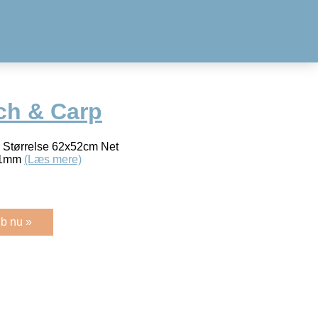
ch & Carp
r Størrelse 62x52cm Net
 11mm
(Læs mere)
b nu »