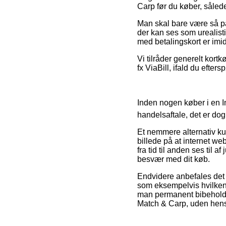
Carp før du køber, sålede
Man skal bare være så påv
der kan ses som urealisti
med betalingskort er imid
Vi tilråder generelt kort
fx ViaBill, ifald du efters
Inden nogen køber i en In
handelsaftale, det er do
Et nemmere alternativ kun
billede på at internet 
fra tid til anden ses til 
besvær med dit køb.
Endvidere anbefales det 
som eksempelvis hvilken b
man permanent bibeholde
Match & Carp, uden hensy