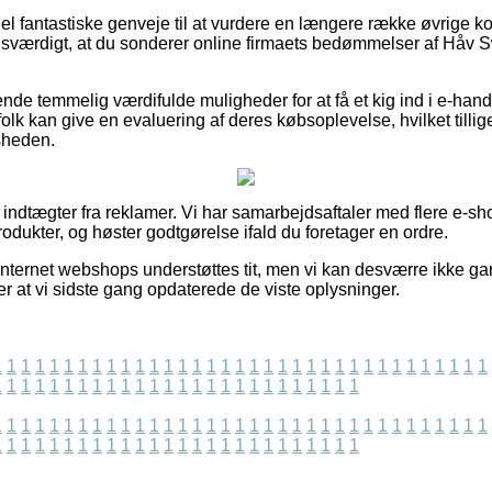
del fantastiske genveje til at vurdere en længere række øvrige 
risværdigt, at du sonderer online firmaets bedømmelser af Håv 
rende temmelig værdifulde muligheder for at få et kig ind i e-han
olk kan give en evaluering af deres købsoplevelse, hvilket tillig
dsheden.
f indtægter fra reklamer. Vi har samarbejdsaftaler med flere e-shop
dukter, og høster godtgørelse ifald du foretager en ordre.
internet webshops understøttes tit, men vi kan desværre ikke ga
ter at vi sidste gang opdaterede de viste oplysninger.
1
1
1
1
1
1
1
1
1
1
1
1
1
1
1
1
1
1
1
1
1
1
1
1
1
1
1
1
1
1
1
1
1
1
1
1
1
1
1
1
1
1
1
1
1
1
1
1
1
1
1
1
1
1
1
1
1
1
1
1
1
1
1
1
1
1
1
1
1
1
1
1
1
1
1
1
1
1
1
1
1
1
1
1
1
1
1
1
1
1
1
1
1
1
1
1
1
1
1
1
1
1
1
1
1
1
1
1
1
1
1
1
1
1
1
1
1
1
1
1
1
1