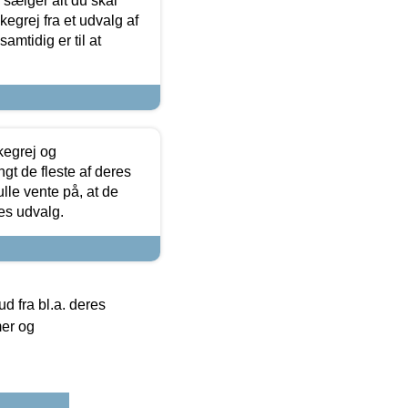
sælger alt du skal
skegrej fra et udvalg af
samtidig er til at
kegrej og
angt de fleste af deres
ulle vente på, at de
res udvalg.
 fra bl.a. deres
mer og