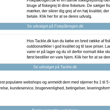
Fiskpåkrogen.dk er en dansk fiskegrejsshop der 
bruge af fiskegrej til dine fisketure. De sælger fi
mærker, der sikrer dig grej af en høj kvalitet, der 
betale. Klik her for at se deres udvalg.
Se udvalget på Fiskpåkrogen.dk
Hos Tackle.dk kan du købe en bred række af fis
outdoorartikler i god kvalitet og til lave priser. L
varer er på lager og du vil derfor normalt ikke sk
først bestiller en vare hjem. Klik her for at se de
Se udvalget på Tackle.dk
t populære webshops og anmeldt dem med stjerner fra 1 til 5 ud
rrelse, kundeservice, brugervenlighed, betingelser, leveringsfor