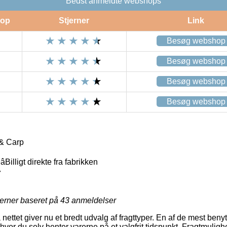
Bedst anmeldte webshops
op
Stjerner
Link
Besøg webshop
Besøg webshop
Besøg webshop
Besøg webshop
& Carp
Billigt direkte fra fabrikken
7
jerner baseret på
43
anmeldelser
ettet giver nu et bredt udvalg af fragttyper. En af de mest benytt
 hvor du selv henter varerne på et valgfrit tidspunkt. Fragtmulig