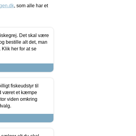
gen.dk
, som alle har et
 fiskegrej. Det skal være
og bestille alt det, man
 Klik her for at se
ligt fiskeudstyr til
tid været et kæmpe
stor viden omkring
dvalg.