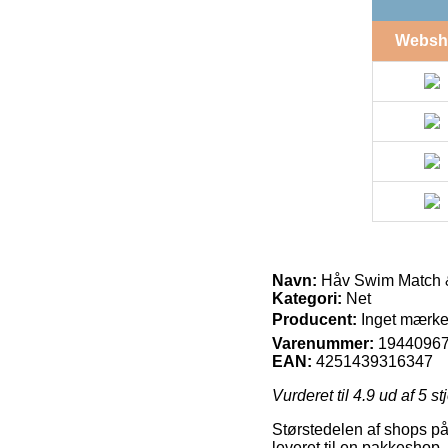
Websh
Navn:
Håv Swim Match 
Kategori:
Net
Producent:
Inget mærkeâ
Varenummer:
1944096
EAN:
4251439316347
Vurderet til
4.9
ud af 5 st
Størstedelen af shops på n
leveret til en pakkeshop,