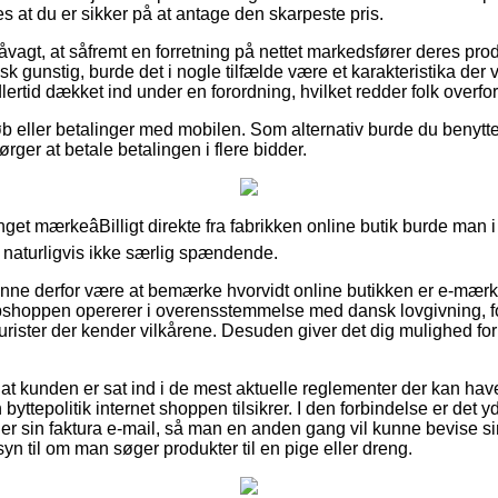
s at du er sikker på at antage den skarpeste pris.
agt, at såfremt en forretning på nettet markedsfører deres produ
sk gunstig, burde det i nogle tilfælde være et karakteristika der v
lertid dækket ind under en forordning, hvilket redder folk overf
køb eller betalinger med mobilen. Som alternativ burde du benytt
pørger at betale betalingen i flere bidder.
get mærkeâBilligt direkte fra fabrikken online butik burde man 
g naturligvis ikke særlig spændende.
ne derfor være at bemærke hvorvidt online butikken er e-mærke ti
webshoppen opererer i overensstemmelse med dansk lovgivning, 
af jurister der kender vilkårene. Desuden giver det dig mulighed for 
at kunden er sat ind i de mest aktuelle reglementer der kan have
yttepolitik internet shoppen tilsikrer. I den forbindelse er det 
r sin faktura e-mail, så man en anden gang vil kunne bevise 
n til om man søger produkter til en pige eller dreng.