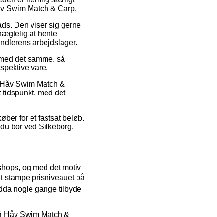
Håv Swim Match & Carp.
lads. Den viser sig gerne
nægtelig at hente
handlerens arbejdslager.
t med det samme, så
espektive vare.
s Håv Swim Match &
 tidspunkt, med det
øber for et fastsat beløb.
du bor ved Silkeborg,
t shops, og med det motiv
 at stampe prisniveauet på
ndda nogle gange tilbyde
r på Håv Swim Match &