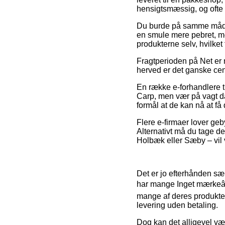
hensigtsmæssig, og ofte
Du burde på samme måde fo
en smule mere pebret, men
produkterne selv, hvilket
Fragtperioden på Net er 
herved er det ganske cent
En række e-forhandlere 
Carp, men vær på vagt da
formål at de kan nå at få
Flere e-firmaer lover geby
Alternativt må du tage d
Holbæk eller Sæby – vil v
Det er jo efterhånden sær
har mange Inget mærkeâB
mange af deres produkter 
levering uden betaling.
Dog kan det alligevel vær