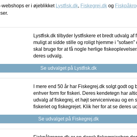
-webshops er i øjeblikket
Lystfisk.dk
,
Fiskegrej.dk
og
Fiskpåkro
iser.
Lystfisk.dk tilbyder lystfiskere et bredt udvalg af
muligt at sidde stille og roligt hjemme i ”sofaen” 
skal bruge for at få nogle herlige fiskeoplevelser.
deres udvalg.
Se udvalget på Lystfisk.dk
I mere end 50 år har Fiskegrej.dk solgt godt og bil
enhver form for fiskeri. Deres kendetegn har al
udvalg af fiskegrej, et højt serviceniveau og en 
fiskeriet og fiskegrejet. Klik her for at se deres u
Se udvalget på Fiskegrej.dk