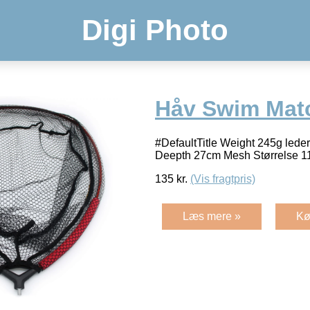
Digi Photo
Håv Swim Mat
#DefaultTitle Weight 245g lede
Deepth 27cm Mesh Størrelse
135
kr.
(Vis fragtpris)
Læs mere »
Kø