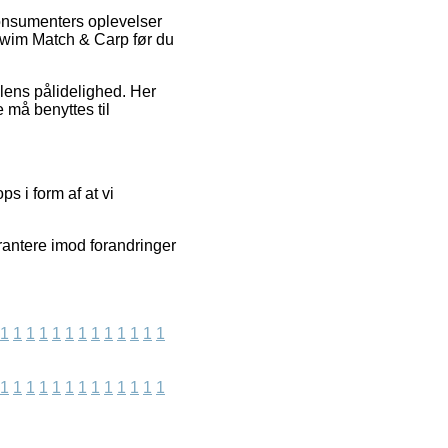
konsumenters oplevelser
Swim Match & Carp før du
dlens pålidelighed. Her
e må benyttes til
s i form af at vi
rantere imod forandringer
1
1
1
1
1
1
1
1
1
1
1
1
1
1
1
1
1
1
1
1
1
1
1
1
1
1