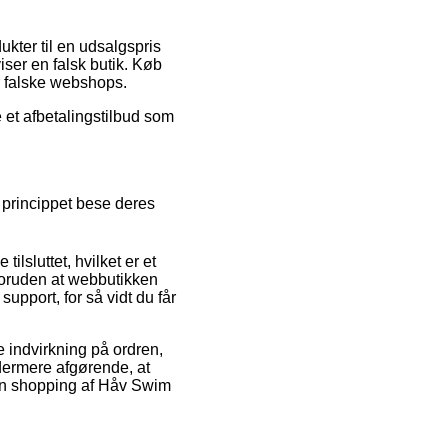
kter til en udsalgspris
iser en falsk butik. Køb
or falske webshops.
e et afbetalingstilbud som
i princippet bese deres
lsluttet, hvilket er et
foruden at webbutikken
support, for så vidt du får
 indvirkning på ordren,
ydermere afgørende, at
sin shopping af Håv Swim