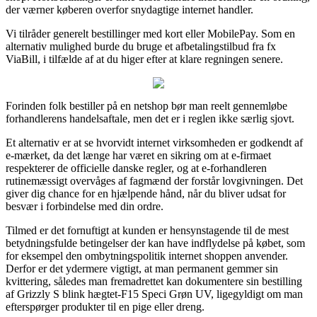
der værner køberen overfor snydagtige internet handler.
Vi tilråder generelt bestillinger med kort eller MobilePay. Som en
alternativ mulighed burde du bruge et afbetalingstilbud fra fx
ViaBill, i tilfælde af at du higer efter at klare regningen senere.
Forinden folk bestiller på en netshop bør man reelt gennemløbe
forhandlerens handelsaftale, men det er i reglen ikke særlig sjovt.
Et alternativ er at se hvorvidt internet virksomheden er godkendt af
e-mærket, da det længe har været en sikring om at e-firmaet
respekterer de officielle danske regler, og at e-forhandleren
rutinemæssigt overvåges af fagmænd der forstår lovgivningen. Det
giver dig chance for en hjælpende hånd, når du bliver udsat for
besvær i forbindelse med din ordre.
Tilmed er det fornuftigt at kunden er hensynstagende til de mest
betydningsfulde betingelser der kan have indflydelse på købet, som
for eksempel den ombytningspolitik internet shoppen anvender.
Derfor er det ydermere vigtigt, at man permanent gemmer sin
kvittering, således man fremadrettet kan dokumentere sin bestilling
af Grizzly S blink hægtet-F15 Speci Grøn UV, ligegyldigt om man
efterspørger produkter til en pige eller dreng.