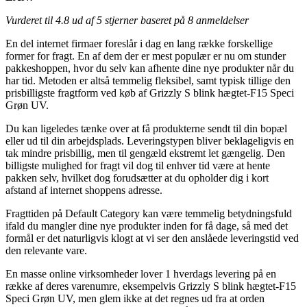
Vurderet til
4.8
ud af 5 stjerner baseret på
8
anmeldelser
En del internet firmaer foreslår i dag en lang række forskellige
former for fragt. En af dem der er mest populær er nu om stunder
pakkeshoppen, hvor du selv kan afhente dine nye produkter når du
har tid. Metoden er altså temmelig fleksibel, samt typisk tillige den
prisbilligste fragtform ved køb af Grizzly S blink hægtet-F15 Speci
Grøn UV.
Du kan ligeledes tænke over at få produkterne sendt til din bopæl
eller ud til din arbejdsplads. Leveringstypen bliver beklageligvis en
tak mindre prisbillig, men til gengæld ekstremt let gængelig. Den
billigste mulighed for fragt vil dog til enhver tid være at hente
pakken selv, hvilket dog forudsætter at du opholder dig i kort
afstand af internet shoppens adresse.
Fragttiden på Default Category kan være temmelig betydningsfuld
ifald du mangler dine nye produkter inden for få dage, så med det
formål er det naturligvis klogt at vi ser den anslåede leveringstid ved
den relevante vare.
En masse online virksomheder lover 1 hverdags levering på en
række af deres varenumre, eksempelvis Grizzly S blink hægtet-F15
Speci Grøn UV, men glem ikke at det regnes ud fra at orden