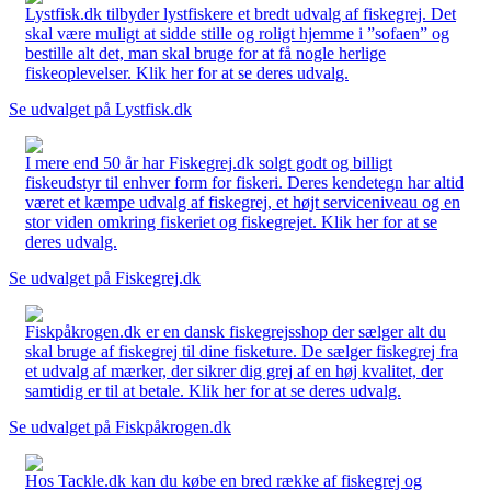
Lystfisk.dk tilbyder lystfiskere et bredt udvalg af fiskegrej. Det
skal være muligt at sidde stille og roligt hjemme i ”sofaen” og
bestille alt det, man skal bruge for at få nogle herlige
fiskeoplevelser. Klik her for at se deres udvalg.
Se udvalget på Lystfisk.dk
I mere end 50 år har Fiskegrej.dk solgt godt og billigt
fiskeudstyr til enhver form for fiskeri. Deres kendetegn har altid
været et kæmpe udvalg af fiskegrej, et højt serviceniveau og en
stor viden omkring fiskeriet og fiskegrejet. Klik her for at se
deres udvalg.
Se udvalget på Fiskegrej.dk
Fiskpåkrogen.dk er en dansk fiskegrejsshop der sælger alt du
skal bruge af fiskegrej til dine fisketure. De sælger fiskegrej fra
et udvalg af mærker, der sikrer dig grej af en høj kvalitet, der
samtidig er til at betale. Klik her for at se deres udvalg.
Se udvalget på Fiskpåkrogen.dk
Hos Tackle.dk kan du købe en bred række af fiskegrej og