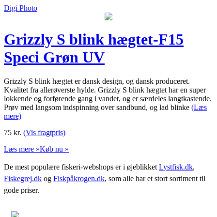
Digi Photo
Grizzly S blink hægtet-F15
Speci Grøn UV
Grizzly S blink hægtet er dansk design, og dansk produceret.
Kvalitet fra allerøverste hylde. Grizzly S blink hægtet har en super
lokkende og forførende gang i vandet, og er særdeles langtkastende.
Prøv med langsom indspinning over sandbund, og lad blinke
(Læs
mere)
75
kr.
(Vis fragtpris)
Læs mere »
Køb nu »
De mest populære fiskeri-webshops er i øjeblikket
Lystfisk.dk
,
Fiskegrej.dk
og
Fiskpåkrogen.dk
, som alle har et stort sortiment til
gode priser.