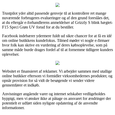
Trustpilot yder altid passende genveje til at kontrollere ret mange
nuværende forbrugeres evalueringer og af den grund foreslåes det,
at du eftergår e-forhandlerens anmeldelser af Grizzly S blink hægtet-
F15 Speci Grøn UV forud for at du bestiller.
Facebook indebærer ydermere fuldt ud sikre chancer for at få en idé
om online butikkens kundefokus. Tilmed møder vi nogle e-firmaer
hvor folk kan skrive en vurdering af deres købsoplevelse, som på
samme måde burde drages fordel af til at fornemme tidligere kunders
oplevelser.
Websitet er finansieret af reklamer. Vi arbejder sammen med utallige
online butikker eftersom vi formidler virksomhedernes produkter, og
opnår provision for så vidt de besøgende vi sender videre
gennemfører et indkøb.
Anvisninger angående varer og internet selskaber vedligeholdes
hyppigt, men vi ønsker ikke at påtage os ansvaret for ændringer der
potentielt er udført siden nyligste opdatering af de anvendte
informationer.