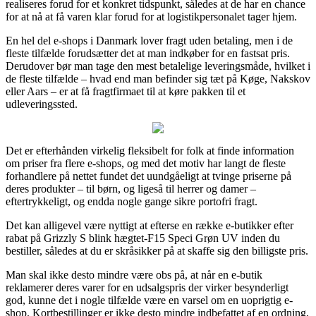
realiseres forud for et konkret tidspunkt, således at de har en chance
for at nå at få varen klar forud for at logistikpersonalet tager hjem.
En hel del e-shops i Danmark lover fragt uden betaling, men i de
fleste tilfælde forudsætter det at man indkøber for en fastsat pris.
Derudover bør man tage den mest betalelige leveringsmåde, hvilket i
de fleste tilfælde – hvad end man befinder sig tæt på Køge, Nakskov
eller Aars – er at få fragtfirmaet til at køre pakken til et
udleveringssted.
Det er efterhånden virkelig fleksibelt for folk at finde information
om priser fra flere e-shops, og med det motiv har langt de fleste
forhandlere på nettet fundet det uundgåeligt at tvinge priserne på
deres produkter – til børn, og ligeså til herrer og damer –
eftertrykkeligt, og endda nogle gange sikre portofri fragt.
Det kan alligevel være nyttigt at efterse en række e-butikker efter
rabat på Grizzly S blink hægtet-F15 Speci Grøn UV inden du
bestiller, således at du er skråsikker på at skaffe sig den billigste pris.
Man skal ikke desto mindre være obs på, at når en e-butik
reklamerer deres varer for en udsalgspris der virker besynderligt
god, kunne det i nogle tilfælde være en varsel om en uoprigtig e-
shop. Kortbestillinger er ikke desto mindre indbefattet af en ordning,