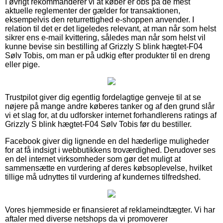
I øvrigt rekommanderer vi at køber er obs på de mest
aktuelle reglementer der gælder for transaktionen,
eksempelvis den returrettighed e-shoppen anvender. I
relation til det er det ligeledes relevant, at man når som helst
sikrer ens e-mail kvittering, således man når som helst vil
kunne bevise sin bestilling af Grizzly S blink hægtet-F04
Sølv Tobis, om man er på udkig efter produkter til en dreng
eller pige.
Trustpilot giver dig egentlig fordelagtige genveje til at se
nøjere på mange andre køberes tanker og af den grund slår
vi et slag for, at du udforsker internet forhandlerens ratings af
Grizzly S blink hægtet-F04 Sølv Tobis før du bestiller.
Facebook giver dig lignende en del hæderlige muligheder
for at få indsigt i webbutikkens troværdighed. Derudover ses
en del internet virksomheder som gør det muligt at
sammensætte en vurdering af deres købsoplevelse, hvilket
tillige må udnyttes til vurdering af kundernes tilfredshed.
Vores hjemmeside er finansieret af reklameindtægter. Vi har
aftaler med diverse netshops da vi promoverer