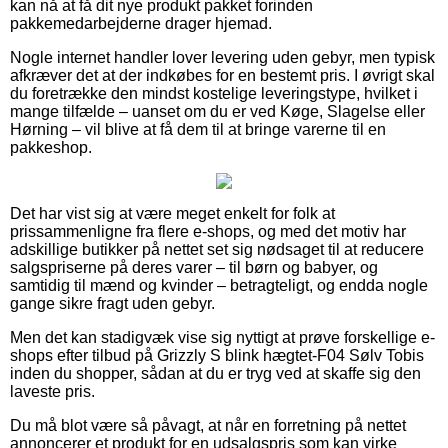
kan nå at få dit nye produkt pakket forinden
pakkemedarbejderne drager hjemad.
Nogle internet handler lover levering uden gebyr, men typisk
afkræver det at der indkøbes for en bestemt pris. I øvrigt skal
du foretrække den mindst kostelige leveringstype, hvilket i
mange tilfælde – uanset om du er ved Køge, Slagelse eller
Hørning – vil blive at få dem til at bringe varerne til en
pakkeshop.
Det har vist sig at være meget enkelt for folk at
prissammenligne fra flere e-shops, og med det motiv har
adskillige butikker på nettet set sig nødsaget til at reducere
salgspriserne på deres varer – til børn og babyer, og
samtidig til mænd og kvinder – betragteligt, og endda nogle
gange sikre fragt uden gebyr.
Men det kan stadigvæk vise sig nyttigt at prøve forskellige e-
shops efter tilbud på Grizzly S blink hægtet-F04 Sølv Tobis
inden du shopper, sådan at du er tryg ved at skaffe sig den
laveste pris.
Du må blot være så påvagt, at når en forretning på nettet
annoncerer et produkt for en udsalgspris som kan virke