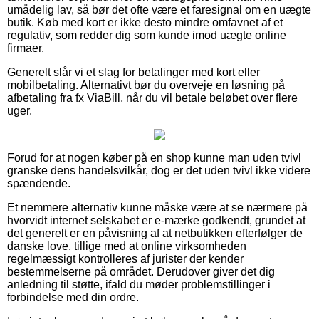
umådelig lav, så bør det ofte være et faresignal om en uægte
butik. Køb med kort er ikke desto mindre omfavnet af et
regulativ, som redder dig som kunde imod uægte online
firmaer.
Generelt slår vi et slag for betalinger med kort eller
mobilbetaling. Alternativt bør du overveje en løsning på
afbetaling fra fx ViaBill, når du vil betale beløbet over flere
uger.
Forud for at nogen køber på en shop kunne man uden tvivl
granske dens handelsvilkår, dog er det uden tvivl ikke videre
spændende.
Et nemmere alternativ kunne måske være at se nærmere på
hvorvidt internet selskabet er e-mærke godkendt, grundet at
det generelt er en påvisning af at netbutikken efterfølger de
danske love, tillige med at online virksomheden
regelmæssigt kontrolleres af jurister der kender
bestemmelserne på området. Derudover giver det dig
anledning til støtte, ifald du møder problemstillinger i
forbindelse med din ordre.