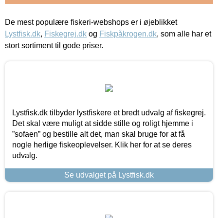
De mest populære fiskeri-webshops er i øjeblikket
Lystfisk.dk
,
Fiskegrej.dk
og
Fiskpåkrogen.dk
, som alle har et
stort sortiment til gode priser.
Lystfisk.dk tilbyder lystfiskere et bredt udvalg af fiskegrej.
Det skal være muligt at sidde stille og roligt hjemme i
”sofaen” og bestille alt det, man skal bruge for at få
nogle herlige fiskeoplevelser. Klik her for at se deres
udvalg.
Se udvalget på Lystfisk.dk