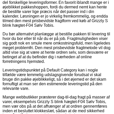
del forskellige leveringsformer. En favorit iblandt mange er i
øjeblikket pakkeshoppen, fordi du dermed nemt kan hente
de bestilte varer lige præcis når det passer ind i din
kalender. Løsningen er jo virkelig fremkommelig, og endda
tilmed den mest prisbevidste fragtform ved køb af Grizzly S
blink hægtet-F04 Sølv Tobis.
Du bør alternativt planlægge at bestille pakken til levering til
hvor du bor eller til når du er på job. Fragtmuligheden viser
sig godt nok en smule mere omkostningsfuld, men ligeledes
meget problemfri. Den mest prisbevidste fragtmetode vil dog
altid vise sig at være at hente ordren selv, som desværre er
betinget af at du befinder dig i nærheden af online
forretningens hjemsted.
Leveringstidspunktet på Default Category kan i nogle
tilfælde være temmelig udslagsgivende forudsat vi skal
bruge din pakke øjeblikkeligt, så i det øjemed er det skam
fornuftigt at man ser den estimerede leveringstid på den
relevante vare.
Mange webbutikker præsterer dag-til-dag fragt på masser af
varer, eksempelvis Grizzly S blink hægtet-F04 Sølv Tobis,
men vær obs på at det afhænger af at ordren gennemføres
inden et besluttet klokkeslæt, sådan at de med sikkerhed