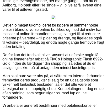
kostelige leveringsmetode, der mange gange – om du er i
Aalborg, Holbæk eller Helsinge – vil blive at få leveret dine
varer til et udleveringssted.
Det er jo meget ukompliceret for købere at sammenholde
priser i blandt diverse online butikker, og med det motiv har
masser af online forhandlere set sig tvunget til at reducere
priserne på varerne – til piger og drenge, og ligeledes også
til voksne – betydeligt, og endda nogle gange frembyde fragt
uden betaling.
Derfor kan det trods alt blive lønsomt at udforske nogle få
online firmaer efter rabat på FlyCo Holographic Flash 6992-
Gold inden du færdiggør din shopping, således at du er
usvigeligt sikker på at antage den mindst kostelige pris.
Man skal bare være obs på, at såfremt en internet forhandler
frembyder deres produkter til salg for en udsalgspris som
virker helt fantastisk beskeden, så er det ofte være et
faresignal om en uoprigtig shop. Kortbetalinger er dog en del
af en ordning, som begunstiger os imod fup online
forhandlere.
Vi anbefaler generelt bestillinger med betalingskort eller