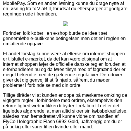
MobilePay. Som en anden løsning kunne du drage nytte af
en løsning fra fx ViaBill, forudsat du efterspørger at godtgøre
regningen ude i fremtiden.
Forinden folk køber i en e-shop burde de ideelt set
gennemløbe e-butikkens betingelser, men det er i reglen en
omfattende opgave.
Et andet forslag kunne være at efterse om internet shoppen
er tilsluttet e-mærket, da det kan være et signal om at
internet shoppen føjer de officielle danske regler, foruden at
e-forhandleren nu og da føres tilsyn med af fagmænd der er
meget bekendte med de gældende regulativer. Derudover
giver det dig genvej til at få hjælp, såfremt du møder
problemer i forbindelse med din ordre.
Tillige tilråder vi at kunden er oppe på mærkerne omkring de
vigtigste regler i forbindelse med ordren, eksempelvis den
returrettighed webbutikken tilbyder. I relation til det er det
ligeledes afgørende, at man altid sikrer sin købsbekræftelse,
således man fremadrettet vil kunne vidne om handlen af
FlyCo Holographic Flash 6992-Gold, uafhængig om du er
på udkig efter varer til en kvinde eller mand.