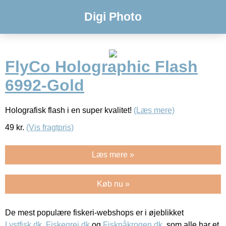
Digi Photo
FlyCo Holographic Flash
6992-Gold
Holografisk flash i en super kvalitet!
(Læs mere)
49
kr.
(Vis fragtpris)
Læs mere »
Køb nu »
De mest populære fiskeri-webshops er i øjeblikket
Lystfisk.dk
,
Fiskegrej.dk
og
Fiskpåkrogen.dk
, som alle har et