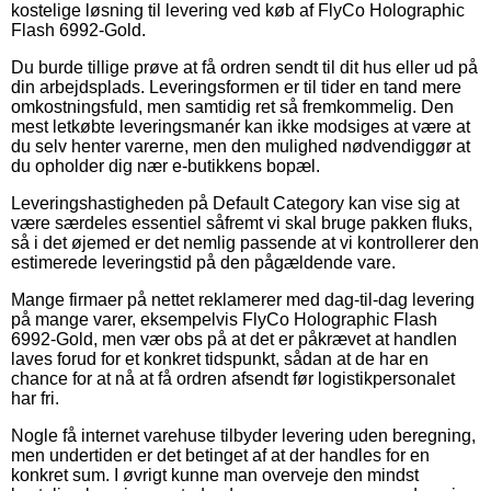
kostelige løsning til levering ved køb af FlyCo Holographic
Flash 6992-Gold.
Du burde tillige prøve at få ordren sendt til dit hus eller ud på
din arbejdsplads. Leveringsformen er til tider en tand mere
omkostningsfuld, men samtidig ret så fremkommelig. Den
mest letkøbte leveringsmanér kan ikke modsiges at være at
du selv henter varerne, men den mulighed nødvendiggør at
du opholder dig nær e-butikkens bopæl.
Leveringshastigheden på Default Category kan vise sig at
være særdeles essentiel såfremt vi skal bruge pakken fluks,
så i det øjemed er det nemlig passende at vi kontrollerer den
estimerede leveringstid på den pågældende vare.
Mange firmaer på nettet reklamerer med dag-til-dag levering
på mange varer, eksempelvis FlyCo Holographic Flash
6992-Gold, men vær obs på at det er påkrævet at handlen
laves forud for et konkret tidspunkt, sådan at de har en
chance for at nå at få ordren afsendt før logistikpersonalet
har fri.
Nogle få internet varehuse tilbyder levering uden beregning,
men undertiden er det betinget af at der handles for en
konkret sum. I øvrigt kunne man overveje den mindst