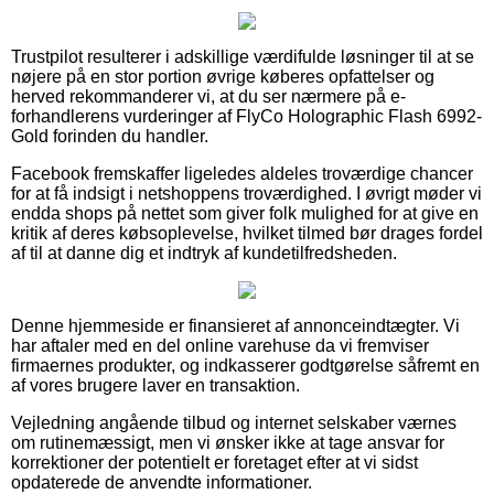
Trustpilot resulterer i adskillige værdifulde løsninger til at se
nøjere på en stor portion øvrige køberes opfattelser og
herved rekommanderer vi, at du ser nærmere på e-
forhandlerens vurderinger af FlyCo Holographic Flash 6992-
Gold forinden du handler.
Facebook fremskaffer ligeledes aldeles troværdige chancer
for at få indsigt i netshoppens troværdighed. I øvrigt møder vi
endda shops på nettet som giver folk mulighed for at give en
kritik af deres købsoplevelse, hvilket tilmed bør drages fordel
af til at danne dig et indtryk af kundetilfredsheden.
Denne hjemmeside er finansieret af annonceindtægter. Vi
har aftaler med en del online varehuse da vi fremviser
firmaernes produkter, og indkasserer godtgørelse såfremt en
af vores brugere laver en transaktion.
Vejledning angående tilbud og internet selskaber værnes
om rutinemæssigt, men vi ønsker ikke at tage ansvar for
korrektioner der potentielt er foretaget efter at vi sidst
opdaterede de anvendte informationer.