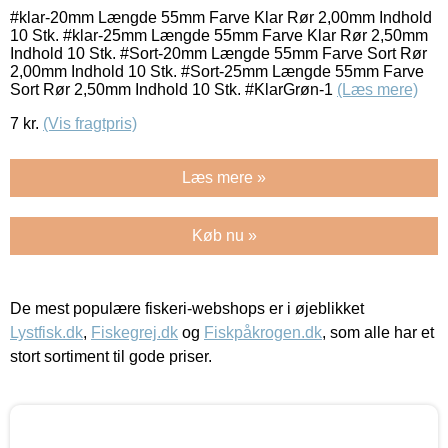
#klar-20mm Længde 55mm Farve Klar Rør 2,00mm Indhold
10 Stk. #klar-25mm Længde 55mm Farve Klar Rør 2,50mm
Indhold 10 Stk. #Sort-20mm Længde 55mm Farve Sort Rør
2,00mm Indhold 10 Stk. #Sort-25mm Længde 55mm Farve
Sort Rør 2,50mm Indhold 10 Stk. #KlarGrøn-1
(Læs mere)
7
kr.
(Vis fragtpris)
Læs mere »
Køb nu »
De mest populære fiskeri-webshops er i øjeblikket
Lystfisk.dk
,
Fiskegrej.dk
og
Fiskpåkrogen.dk
, som alle har et
stort sortiment til gode priser.