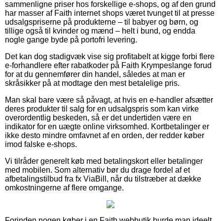
sammenligne priser hos forskellige e-shops, og af den grund
har masser af Faith internet shops været tvunget til at presse
udsalgspriserne på produkterne – til babyer og børn, og
tillige også til kvinder og mænd – helt i bund, og endda
nogle gange byde på portofri levering.
Det kan dog stadigvæk vise sig profitabelt at kigge forbi flere
e-forhandlere efter rabatkoder på Faith Krympeslange forud
for at du gennemfører din handel, således at man er
skråsikker på at modtage den mest betalelige pris.
Man skal bare være så påvagt, at hvis en e-handler afsætter
deres produkter til salg for en udsalgspris som kan virke
overordentlig beskeden, så er det undertiden være en
indikator for en uægte online virksomhed. Kortbetalinger er
ikke desto mindre omfavnet af en orden, der redder køber
imod falske e-shops.
Vi tilråder generelt køb med betalingskort eller betalinger
med mobilen. Som alternativ bør du drage fordel af et
afbetalingstilbud fra fx ViaBill, når du tilstræber at dække
omkostningerne af flere omgange.
Forinden nogen køber i en Faith webbutik burde man ideelt