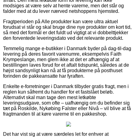
smart. Den mest letkøbte form for levering kan ikke
modsiges at være selv at hente varerne, men det står og
falder med at du lever nærved netshoppens hjemsted.
Fragtperioden på Alle produkter kan være ultra aktuel
forudsat vi står og skal bruge dine nye produkter om kort tid,
så med det formål er det fuldt ud vigtigt at vi dobbelttjekker
den forventede leveringsdato ved det relevante produkt.
Temmelig mange e-butikker i Danmark byder på dag-til-dag
levering på deres favorit varenumre, eksempelvis Faith
Krympeslange, men glem ikke at det er afhængig af at
bestillingen laves forud for et aftalt tidspunkt, således at de
højst sandsynligt kan nå at få produkterne på posthuset
forinden de pakkeansatte har fyraften.
Enkelte e-forretninger i Danmark tilbyder gratis fragt, men i
reglen kun såfremt du handler for et fastslået beløb.
Alternativt skal man tage den mest letkøbte
leveringsudgave, som ofte – uafhængig om du befinder sig
tæt på Roskilde, Nykøbing Falster eller Nivå – vil blive at få
fragtmanden til at køre varerne til en pakkeshop.
Det har vist sig at være særdeles let for enhver at