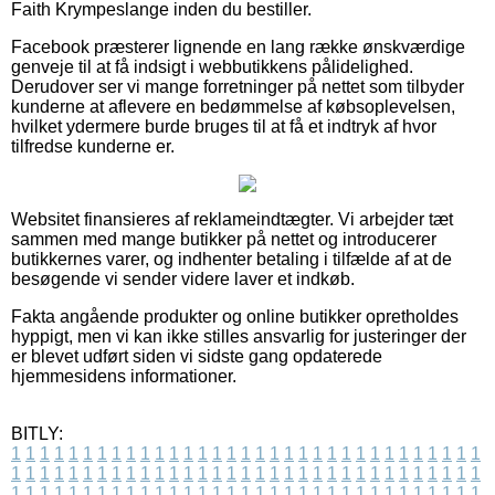
Faith Krympeslange inden du bestiller.
Facebook præsterer lignende en lang række ønskværdige
genveje til at få indsigt i webbutikkens pålidelighed.
Derudover ser vi mange forretninger på nettet som tilbyder
kunderne at aflevere en bedømmelse af købsoplevelsen,
hvilket ydermere burde bruges til at få et indtryk af hvor
tilfredse kunderne er.
Websitet finansieres af reklameindtægter. Vi arbejder tæt
sammen med mange butikker på nettet og introducerer
butikkernes varer, og indhenter betaling i tilfælde af at de
besøgende vi sender videre laver et indkøb.
Fakta angående produkter og online butikker opretholdes
hyppigt, men vi kan ikke stilles ansvarlig for justeringer der
er blevet udført siden vi sidste gang opdaterede
hjemmesidens informationer.
BITLY:
1
1
1
1
1
1
1
1
1
1
1
1
1
1
1
1
1
1
1
1
1
1
1
1
1
1
1
1
1
1
1
1
1
1
1
1
1
1
1
1
1
1
1
1
1
1
1
1
1
1
1
1
1
1
1
1
1
1
1
1
1
1
1
1
1
1
1
1
1
1
1
1
1
1
1
1
1
1
1
1
1
1
1
1
1
1
1
1
1
1
1
1
1
1
1
1
1
1
1