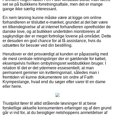
set se på butikkens forretningsaftale, men det er mange
gange ikke særlig interessant.
En nem løsning kunne måske være at kigge om online
forhandleren er tilsluttet e-mærket, grundet at det bør være
en tilkendegivelse af at internet forhandleren opretholder de
danske love, og at butikken undertiden monitoreres af
sagkyndige der er meget fortrolige lovene på området. Dette
er desuden en god chance for at få assistance, hvis du
udsættes for besvær ved din bestilling.
Herudover er det prisværdigt at kunden er påpasselig med
de mest centrale retningslinjer der er gældende for købet,
eksempelvis hvilken ombytningsret webbutikken bruger. I
relation til det er det ydermere essesentielt, at man
permanent gemmer sin kvitteringsmail, således man i
fremtiden vil kunne dokumentere sin ordre af Faith
Krympeslange, hvad end du søger efter varer til en dame
eller herre.
Trustpilot fører til altid strålende løsninger til at bese
forskellige aktuelle konsumenters erfaringer og af den grund
går vi ind for, at du besigtiger netshoppens anmeldelser af