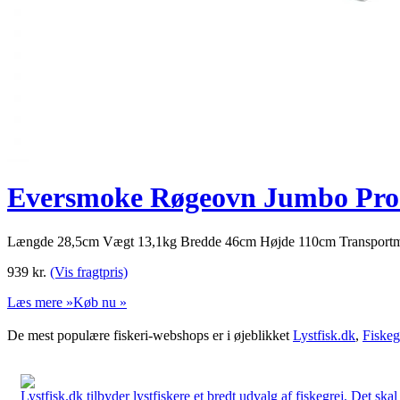
Eversmoke Røgeovn Jumbo Pro i
Længde 28,5cm Vægt 13,1kg Bredde 46cm Højde 110cm Transportm
939
kr.
(Vis fragtpris)
Læs mere »
Køb nu »
De mest populære fiskeri-webshops er i øjeblikket
Lystfisk.dk
,
Fiskeg
Lystfisk.dk tilbyder lystfiskere et bredt udvalg af fiskegrej. Det skal