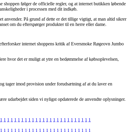
hoppen følger de officielle regler, og at internet butikken løbende
vanskeligheder i processen med dit indkøb.
anvender. På grund af dette er det tillige vigtigt, at man altid sikrer
et om du efterspørger produkter til en herre eller dame.
du efterforsker internet shoppens kritik af Eversmoke Røgeovn Jumbo
dlere hvor det er muligt at ytre en bedømmelse af købsoplevelsen,
og tager imod provision under forudsætning af at du laver en
være udarbejdet siden vi nyligst opdaterede de anvendte oplysninger.
1
1
1
1
1
1
1
1
1
1
1
1
1
1
1
1
1
1
1
1
1
1
1
1
1
1
1
1
1
1
1
1
1
1
1
1
1
1
1
1
1
1
1
1
1
1
1
1
1
1
1
1