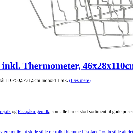
nkl. Thermometer, 46x28x110cm
ål 116×50,5×31,5cm Indhold 1 Stk.
(Læs mere)
rej.dk
og
Fiskpåkrogen.dk
, som alle har et stort sortiment til gode priser
 være muligt at sidde stille og roligt hjemme i ”sofaen” og bestille alt de