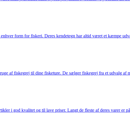
til enhver form for fiskeri. Deres kendetegn har altid været et kæmpe udv
e af fiskegrej til dine fisketure. De sælger fiskegrej fra et udvalg af mær
r i god kvalitet og til lave priser. Langt de fleste af deres varer er på