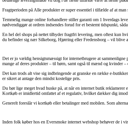
betalelige leveringsmåde vil dog i de fleste tilfælde være at hente p
Fragtperioden på Alle produkter er super essentiel i tilfælde af at man
Temmelig mange online forhandlere stiller garanti om 1 hverdags le
nødvendiggør at ordren indsendes forud for et bestemt tidspunkt, sådan
En hel del shops på nettet tilbyder fragtfri levering, men oftest kun 
du befinder sig nær Silkeborg, Hjørring eller Fredensborg – vil blive at 
Det er jo vældig hensigtsmæssigt for internetbrugere at sammenligne 
mange af deres produkter – til børn, samt også til mænd og kvinder –
Det kan trods alt vise sig indbringende at granske en række e-butik
er sikret at antage den mindst kostelige pris.
Du bør lige meget hvad huske på, at når en internet butik reklamerer e
Kortkøb er imidlertid omfattet af et regulativ, hvilket dækker dig imo
Generelt foreslår vi kortkøb eller betalinger med mobilen. Som alternat
Inden folk køber hos en Eversmoke internet webshop behøver de i virk