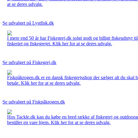
at se deres udvalg.
Se udvalget på Lystfisk.dk
I mere end 50 år har Fiskegrej.dk solgt godt og billigt fiskeudstyr 
fiskeriet og fiskegrejet. Klik her for at se deres udvalg.
Se udvalget på Fiskegrej.dk
Fiskpåkrogen.dk er en dansk fiskegrejsshop der sælger alt du skal brug
betale. Klik her for at se deres udvalg.
Se udvalget på Fiskpåkrogen.dk
Hos Tackle.dk kan du købe en bred række af fiskegrej og outdoorartikle
bestiller en vare hjem. Klik her for at se deres udvalg.