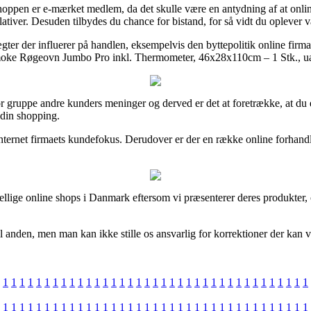
ppen er e-mærket medlem, da det skulle være en antydning af at online s
tiver. Desuden tilbydes du chance for bistand, for så vidt du oplever 
ter der influerer på handlen, eksempelvis den byttepolitik online firmaet 
rsmoke Røgeovn Jumbo Pro inkl. Thermometer, 46x28x110cm – 1 Stk., uans
stor gruppe andre kunders meninger og derved er det at foretrække, at 
din shopping.
 i internet firmaets kundefokus. Derudover er der en række online forhan
lige online shops i Danmark eftersom vi præsenterer deres produkter, 
l anden, men man kan ikke stille os ansvarlig for korrektioner der kan 
1
1
1
1
1
1
1
1
1
1
1
1
1
1
1
1
1
1
1
1
1
1
1
1
1
1
1
1
1
1
1
1
1
1
1
1
1
1
1
1
1
1
1
1
1
1
1
1
1
1
1
1
1
1
1
1
1
1
1
1
1
1
1
1
1
1
1
1
1
1
1
1
1
1