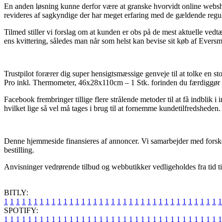
En anden løsning kunne derfor være at granske hvorvidt online websho
revideres af sagkyndige der har meget erfaring med de gældende regula
Tilmed stiller vi forslag om at kunden er obs på de mest aktuelle vedtæg
ens kvittering, således man når som helst kan bevise sit køb af Eve
Trustpilot forærer dig super hensigtsmæssige genveje til at tolke en 
Pro inkl. Thermometer, 46x28x110cm – 1 Stk. forinden du færdiggør 
Facebook frembringer tillige flere strålende metoder til at få indblik
hvilket lige så vel må tages i brug til at fornemme kundetilfredsheden.
Denne hjemmeside finansieres af annoncer. Vi samarbejder med forskel
bestilling.
Anvisninger vedrørende tilbud og webbutikker vedligeholdes fra tid ti
BITLY:
1
1
1
1
1
1
1
1
1
1
1
1
1
1
1
1
1
1
1
1
1
1
1
1
1
1
1
1
1
1
1
1
1
1
1
1
1
SPOTIFY:
1
1
1
1
1
1
1
1
1
1
1
1
1
1
1
1
1
1
1
1
1
1
1
1
1
1
1
1
1
1
1
1
1
1
1
1
1