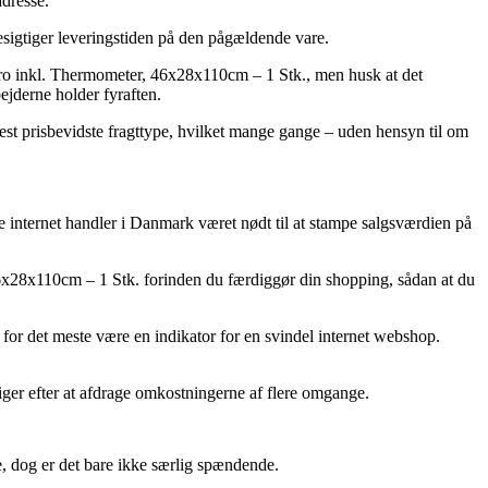
adresse.
 besigtiger leveringstiden på den pågældende vare.
ro inkl. Thermometer, 46x28x110cm – 1 Stk., men husk at det
ejderne holder fyraften.
mest prisbevidste fragttype, hvilket mange gange – uden hensyn til om
 internet handler i Danmark været nødt til at stampe salgsværdien på
6x28x110cm – 1 Stk. forinden du færdiggør din shopping, sådan at du
 for det meste være en indikator for en svindel internet webshop.
higer efter at afdrage omkostningerne af flere omgange.
, dog er det bare ikke særlig spændende.