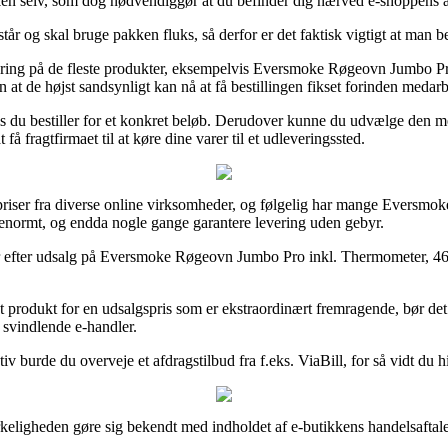
akken selv, som dog nødvendiggør at du befinder dig nærved e-shoppens 
 står og skal bruge pakken fluks, så derfor er det faktisk vigtigt at man
vering på de fleste produkter, eksempelvis Eversmoke Røgeovn Jumbo P
 at de højst sandsynligt kan nå at få bestillingen fikset forinden medarb
hvis du bestiller for et konkret beløb. Derudover kunne du udvælge den 
få fragtfirmaet til at køre dine varer til et udleveringssted.
priser fra diverse online virksomheder, og følgelig har mange Eversmoke
 enormt, og endda nogle gange garantere levering uden gebyr.
ker efter udsalg på Eversmoke Røgeovn Jumbo Pro inkl. Thermometer, 4
t produkt for en udsalgspris som er ekstraordinært fremragende, bør det
d svindlende e-handler.
iv burde du overveje et afdragstilbud fra f.eks. ViaBill, for så vidt du 
eligheden gøre sig bekendt med indholdet af e-butikkens handelsaftale