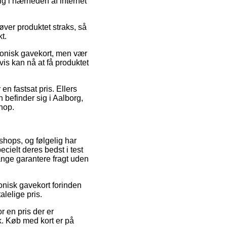
ig i nærheden af internet
øver produktet straks, så
t.
tronisk gavekort, men vær
vis kan nå at få produktet
en fastsat pris. Ellers
 befinder sig i Aalborg,
shop.
 shops, og følgelig har
cielt deres bedst i test
ange garantere fragt uden
onisk gavekort forinden
lelige pris.
 en pris der er
k. Køb med kort er på