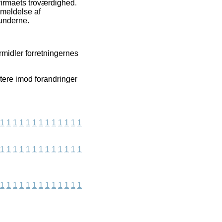
firmaets troværdighed.
nmeldelse af
kunderne.
ormidler forretningernes
tere imod forandringer
1
1
1
1
1
1
1
1
1
1
1
1
1
1
1
1
1
1
1
1
1
1
1
1
1
1
1
1
1
1
1
1
1
1
1
1
1
1
1