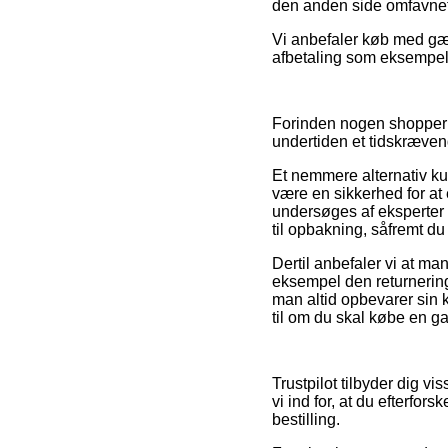
den anden side omfavnet a
Vi anbefaler køb med gæn
afbetaling som eksempelvi
Forinden nogen shopper 
undertiden et tidskræven
Et nemmere alternativ kun
være en sikkerhed for at 
undersøges af eksperter
til opbakning, såfremt du
Dertil anbefaler vi at m
eksempel den returnering
man altid opbevarer sin 
til om du skal købe en ga
Trustpilot tilbyder dig v
vi ind for, at du efterfo
bestilling.