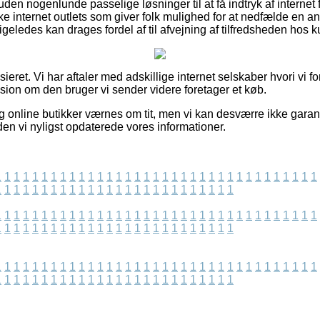
en nogenlunde passelige løsninger til at få indtryk af internet 
e internet outlets som giver folk mulighed for at nedfælde en a
igeledes kan drages fordel af til afvejning af tilfredsheden hos 
ieret. Vi har aftaler med adskillige internet selskaber hvori vi f
sion om den bruger vi sender videre foretager et køb.
 online butikker værnes om tit, men vi kan desværre ikke garan
iden vi nyligst opdaterede vores informationer.
1
1
1
1
1
1
1
1
1
1
1
1
1
1
1
1
1
1
1
1
1
1
1
1
1
1
1
1
1
1
1
1
1
1
1
1
1
1
1
1
1
1
1
1
1
1
1
1
1
1
1
1
1
1
1
1
1
1
1
1
1
1
1
1
1
1
1
1
1
1
1
1
1
1
1
1
1
1
1
1
1
1
1
1
1
1
1
1
1
1
1
1
1
1
1
1
1
1
1
1
1
1
1
1
1
1
1
1
1
1
1
1
1
1
1
1
1
1
1
1
1
1
1
1
1
1
1
1
1
1
1
1
1
1
1
1
1
1
1
1
1
1
1
1
1
1
1
1
1
1
1
1
1
1
1
1
1
1
1
1
1
1
1
1
1
1
1
1
1
1
1
1
1
1
1
1
1
1
1
1
1
1
1