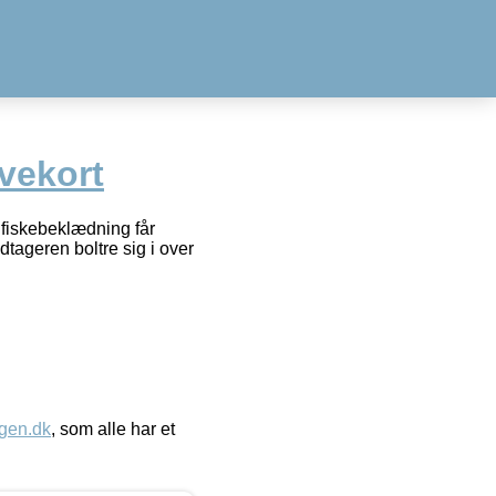
vekort
og fiskebeklædning får
tageren boltre sig i over
gen.dk
, som alle har et