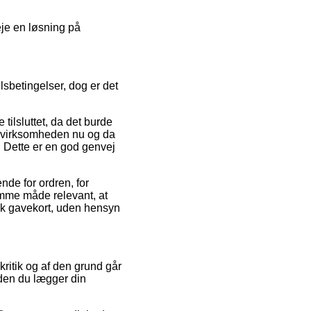
eje en løsning på
betingelser, dog er det
tilsluttet, da det burde
at virksomheden nu og da
Dette er en god genvej
nde for ordren, for
amme måde relevant, at
isk gavekort, uden hensyn
ritik og af den grund går
nden du lægger din