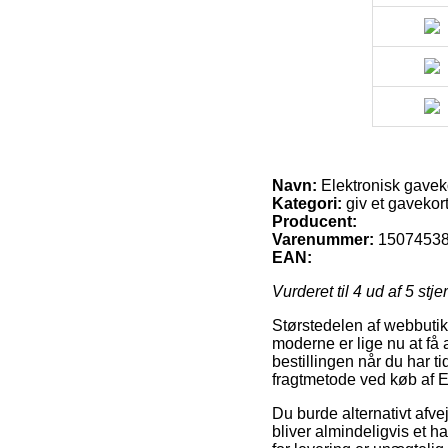
Navn:
Elektronisk gavek
Kategori:
giv et gavekor
Producent:
Varenummer:
1507453
EAN:
Vurderet til
4
ud af 5 stje
Størstedelen af webbutikk
moderne er lige nu at få a
bestillingen når du har ti
fragtmetode ved køb af E
Du burde alternativt afvej
bliver almindeligvis et 