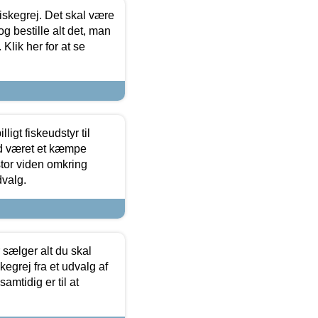
 fiskegrej. Det skal være
og bestille alt det, man
 Klik her for at se
ligt fiskeudstyr til
tid været et kæmpe
stor viden omkring
dvalg.
sælger alt du skal
skegrej fra et udvalg af
samtidig er til at