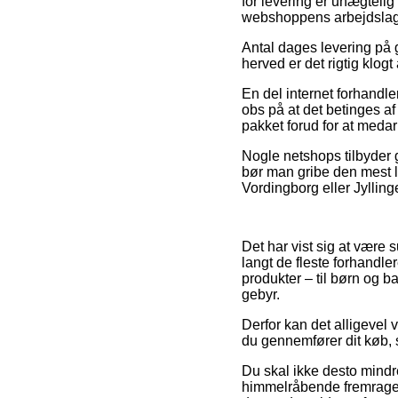
for levering er unægtelig
webshoppens arbejdslag
Antal dages levering på g
herved er det rigtig klog
En del internet forhandle
obs på at det betinges af
pakket forud for at medar
Nogle netshops tilbyder g
bør man gribe den mest le
Vordingborg eller Jyllinge
Det har vist sig at være 
langt de fleste forhandle
produkter – til børn og 
gebyr.
Derfor kan det alligevel 
du gennemfører dit køb, 
Du skal ikke desto mindr
himmelråbende fremragend