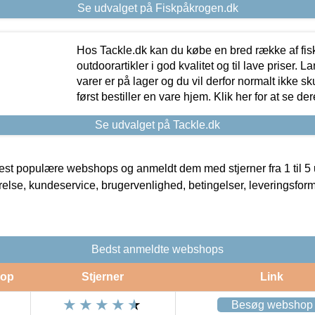
Se udvalget på Fiskpåkrogen.dk
Hos Tackle.dk kan du købe en bred række af fis
outdoorartikler i god kvalitet og til lave priser. L
varer er på lager og du vil derfor normalt ikke sk
først bestiller en vare hjem. Klik her for at se de
Se udvalget på Tackle.dk
t populære webshops og anmeldt dem med stjerner fra 1 til 5 ud
rrelse, kundeservice, brugervenlighed, betingelser, leveringsfor
Bedst anmeldte webshops
op
Stjerner
Link
Besøg webshop