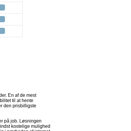
der. En af de mest
litet til at hente
r den prisbilligste
u er på job. Løsningen
indst kostelige mulighed