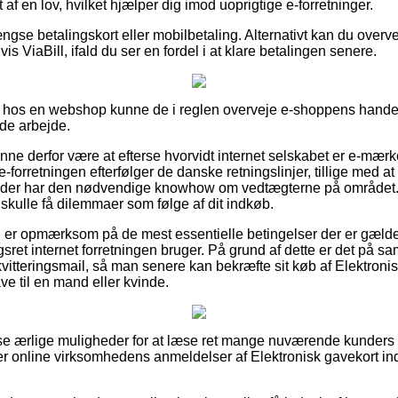
f en lov, hvilket hjælper dig imod uoprigtige e-forretninger.
gse betalingskort eller mobilbetaling. Alternativt kan du overv
s ViaBill, ifald du ser en fordel i at klare betalingen senere.
hos en webshop kunne de i reglen overveje e-shoppens handels
de arbejde.
ne derfor være at efterse hvorvidt internet selskabet er e-mærke 
e-forretningen efterfølger de danske retningslinjer, tillige med 
 der har den nødvendige knowhow om vedtægterne på området. 
 skulle få dilemmaer som følge af dit indkøb.
an er opmærksom på de mest essentielle betingelser der er gælde
sret internet forretningen bruger. På grund af dette er det på s
kvitteringsmail, så man senere kan bekræfte sit køb af Elektron
ve til en mand eller kvinde.
isse ærlige muligheder for at læse ret mange nuværende kunders k
rsker online virksomhedens anmeldelser af Elektronisk gavekort i