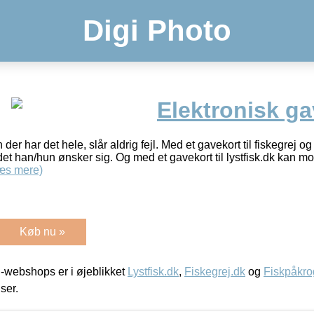
Digi Photo
Elektronisk ga
en der har det hele, slår aldrig fejl. Med et gavekort til fiskegrej 
t han/hun ønsker sig. Og med et gavekort til lystfisk.dk kan mod
æs mere)
Køb nu »
-webshops er i øjeblikket
Lystfisk.dk
,
Fiskegrej.dk
og
Fiskpåkro
iser.