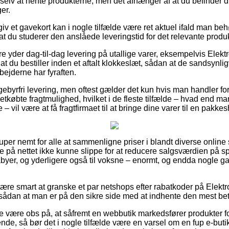
 selv at hente produkterne, men det afhænger af at du befinder d
er.
iv et gavekort kan i nogle tilfælde være ret aktuel ifald man beh
t at du studerer den anslåede leveringstid for det relevante produk
re yder dag-til-dag levering på utallige varer, eksempelvis Elek
 at du bestiller inden et aftalt klokkeslæt, sådan at de sandsynlig
bejderne har fyraften.
ebyrfri levering, men oftest gælder det kun hvis man handler for 
tkøbte fragtmulighed, hvilket i de fleste tilfælde – hvad end man
 – vil være at få fragtfirmaet til at bringe dine varer til en pakke
super nemt for alle at sammenligne priser i blandt diverse online
re på nettet ikke kunne slippe for at reducere salgsværdien på spe
babyer, og yderligere også til voksne – enormt, og endda nogle g
være smart at granske et par netshops efter rabatkoder på Elektr
sådan at man er på den sikre side med at indhente den mest beta
e være obs på, at såfremt en webbutik markedsfører produkter for
e, så bør det i nogle tilfælde være en varsel om en fup e-buti