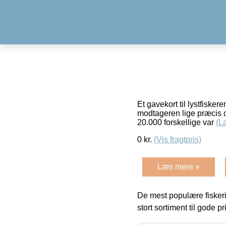
Et gavekort til lystfisker
modtageren lige præcis de
20.000 forskellige var
(L
0
kr.
(Vis fragtpris)
Læs mere »
De mest populære fiskeri
stort sortiment til gode pr