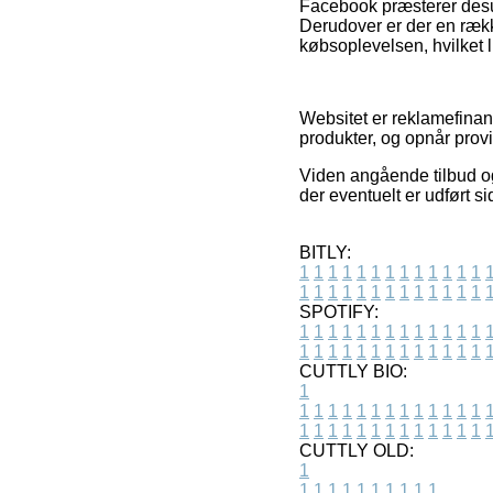
Facebook præsterer desud
Derudover er der en rækk
købsoplevelsen, hvilket l
Websitet er reklamefinans
produkter, og opnår provi
Viden angående tilbud og
der eventuelt er udført s
BITLY:
1
1
1
1
1
1
1
1
1
1
1
1
1
1
1
1
1
1
1
1
1
1
1
1
1
1
SPOTIFY:
1
1
1
1
1
1
1
1
1
1
1
1
1
1
1
1
1
1
1
1
1
1
1
1
1
1
CUTTLY BIO:
1
1
1
1
1
1
1
1
1
1
1
1
1
1
1
1
1
1
1
1
1
1
1
1
1
1
1
CUTTLY OLD:
1
1
1
1
1
1
1
1
1
1
1