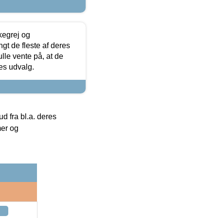
kegrej og
angt de fleste af deres
ulle vente på, at de
res udvalg.
 fra bl.a. deres
mer og