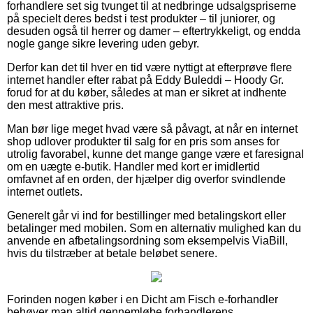
forhandlere set sig tvunget til at nedbringe udsalgspriserne
på specielt deres bedst i test produkter – til juniorer, og
desuden også til herrer og damer – eftertrykkeligt, og endda
nogle gange sikre levering uden gebyr.
Derfor kan det til hver en tid være nyttigt at efterprøve flere
internet handler efter rabat på Eddy Buleddi – Hoody Gr.
forud for at du køber, således at man er sikret at indhente
den mest attraktive pris.
Man bør lige meget hvad være så påvagt, at når en internet
shop udlover produkter til salg for en pris som anses for
utrolig favorabel, kunne det mange gange være et faresignal
om en uægte e-butik. Handler med kort er imidlertid
omfavnet af en orden, der hjælper dig overfor svindlende
internet outlets.
Generelt går vi ind for bestillinger med betalingskort eller
betalinger med mobilen. Som en alternativ mulighed kan du
anvende en afbetalingsordning som eksempelvis ViaBill,
hvis du tilstræber at betale beløbet senere.
Forinden nogen køber i en Dicht am Fisch e-forhandler
behøver man altid gennemløbe forhandlerens