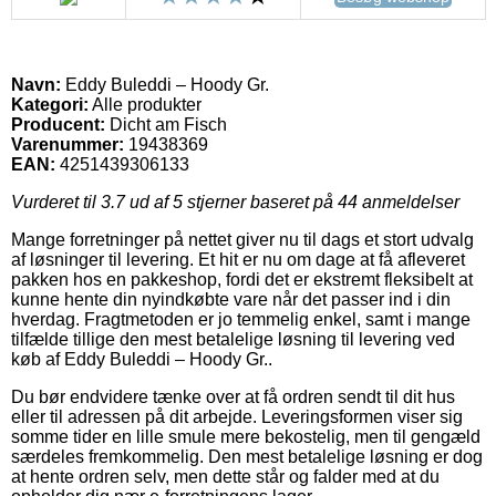
Navn:
Eddy Buleddi – Hoody Gr.
Kategori:
Alle produkter
Producent:
Dicht am Fisch
Varenummer:
19438369
EAN:
4251439306133
Vurderet til
3.7
ud af 5 stjerner baseret på
44
anmeldelser
Mange forretninger på nettet giver nu til dags et stort udvalg
af løsninger til levering. Et hit er nu om dage at få afleveret
pakken hos en pakkeshop, fordi det er ekstremt fleksibelt at
kunne hente din nyindkøbte vare når det passer ind i din
hverdag. Fragtmetoden er jo temmelig enkel, samt i mange
tilfælde tillige den mest betalelige løsning til levering ved
køb af Eddy Buleddi – Hoody Gr..
Du bør endvidere tænke over at få ordren sendt til dit hus
eller til adressen på dit arbejde. Leveringsformen viser sig
somme tider en lille smule mere bekostelig, men til gengæld
særdeles fremkommelig. Den mest betalelige løsning er dog
at hente ordren selv, men dette står og falder med at du