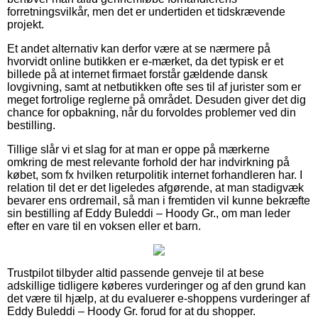
forretningsvilkår, men det er undertiden et tidskrævende
projekt.
Et andet alternativ kan derfor være at se nærmere på
hvorvidt online butikken er e-mærket, da det typisk er et
billede på at internet firmaet forstår gældende dansk
lovgivning, samt at netbutikken ofte ses til af jurister som er
meget fortrolige reglerne på området. Desuden giver det dig
chance for opbakning, når du forvoldes problemer ved din
bestilling.
Tillige slår vi et slag for at man er oppe på mærkerne
omkring de mest relevante forhold der har indvirkning på
købet, som fx hvilken returpolitik internet forhandleren har. I
relation til det er det ligeledes afgørende, at man stadigvæk
bevarer ens ordremail, så man i fremtiden vil kunne bekræfte
sin bestilling af Eddy Buleddi – Hoody Gr., om man leder
efter en vare til en voksen eller et barn.
Trustpilot tilbyder altid passende genveje til at bese
adskillige tidligere køberes vurderinger og af den grund kan
det være til hjælp, at du evaluerer e-shoppens vurderinger af
Eddy Buleddi – Hoody Gr. forud for at du shopper.