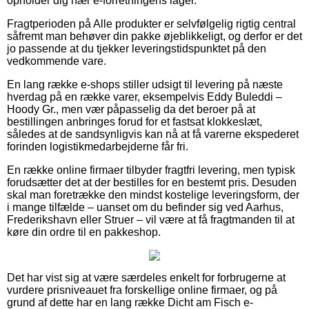
opholder dig nær e-forretningens lager.
Fragtperioden på Alle produkter er selvfølgelig rigtig central
såfremt man behøver din pakke øjeblikkeligt, og derfor er det
jo passende at du tjekker leveringstidspunktet på den
vedkommende vare.
En lang række e-shops stiller udsigt til levering på næste
hverdag på en række varer, eksempelvis Eddy Buleddi –
Hoody Gr., men vær påpasselig da det beroer på at
bestillingen anbringes forud for et fastsat klokkeslæt,
således at de sandsynligvis kan nå at få varerne ekspederet
forinden logistikmedarbejderne får fri.
En række online firmaer tilbyder fragtfri levering, men typisk
forudsætter det at der bestilles for en bestemt pris. Desuden
skal man foretrække den mindst kostelige leveringsform, der
i mange tilfælde – uanset om du befinder sig ved Aarhus,
Frederikshavn eller Struer – vil være at få fragtmanden til at
køre din ordre til en pakkeshop.
Det har vist sig at være særdeles enkelt for forbrugerne at
vurdere prisniveauet fra forskellige online firmaer, og på
grund af dette har en lang række Dicht am Fisch e-