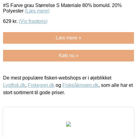
#S Farve grau Størrelse S Materiale 80% bomuld. 20%
Polyester
(Læs mere)
629
kr.
(Vis fragtpris)
Læs mere »
Køb nu »
De mest populære fiskeri-webshops er i øjeblikket
Lystfisk.dk
,
Fiskegrej.dk
og
Fiskpåkrogen.dk
, som alle har et
stort sortiment til gode priser.