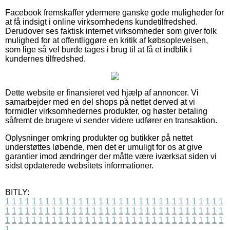
Facebook fremskaffer ydermere ganske gode muligheder for
at få indsigt i online virksomhedens kundetilfredshed.
Derudover ses faktisk internet virksomheder som giver folk
mulighed for at offentliggøre en kritik af købsoplevelsen,
som lige så vel burde tages i brug til at få et indblik i
kundernes tilfredshed.
Dette website er finansieret ved hjælp af annoncer. Vi
samarbejder med en del shops på nettet derved at vi
formidler virksomhedernes produkter, og høster betaling
såfremt de brugere vi sender videre udfører en transaktion.
Oplysninger omkring produkter og butikker på nettet
understøttes løbende, men det er umuligt for os at give
garantier imod ændringer der måtte være iværksat siden vi
sidst opdaterede websitets informationer.
BITLY:
1
1
1
1
1
1
1
1
1
1
1
1
1
1
1
1
1
1
1
1
1
1
1
1
1
1
1
1
1
1
1
1
1
1
1
1
1
1
1
1
1
1
1
1
1
1
1
1
1
1
1
1
1
1
1
1
1
1
1
1
1
1
1
1
1
1
1
1
1
1
1
1
1
1
1
1
1
1
1
1
1
1
1
1
1
1
1
1
1
1
1
1
1
1
1
1
1
1
1
1