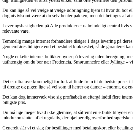
dig. Muligheden er altså yderst enkel, samt ofte ydermere den prisb
Du kan lige så vel vælge at vælge udbringning hjem til hvor du bor ell
dog utvivlsomt være at du selv henter pakken, men det betinges af at 
Leveringshastigheden på Alle produkter er ualmindeligt central hvis vi
relevante vare.
Temmelig mange internet forhandlere tilsiger 1 dags levering på de
gennemføres tidligere end et besluttet klokkeslæt, så de garanteret ka
Nogle enkelte internet butikker byder på levering uden beregning, men f
uafhængig om du bor nær Fredericia, Smørumnedre eller Jyllinge – vil væ
Det er ultra overkommeligt for folk at finde frem til de bedste priser i
til drenge og piger, lige så vel som til herrer og damer – enormt, og 
Det kan dog immervæk vise sig profitabelt at eftergå indtil flere int
billigste pris.
Du må lige meget hvad ikke glemme, at såfremt en e-butik tilbyder en va
mindre omsluttet af et regulativ, der hjælper dig overfor bedrageriske 
Generelt slår vi et slag for bestillinger med betalingskort eller betali