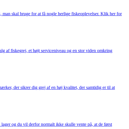
t, man skal bruge for at få nogle herlige fiskeoplevelser. Klik her for
alg af fiskegrej, et højt serviceniveau og en stor viden omkring
ker, der sikrer dig grej af en høj kvalitet, der samtidig er til at
 lager og du vil derfor normalt ikke skulle vente på, at de først