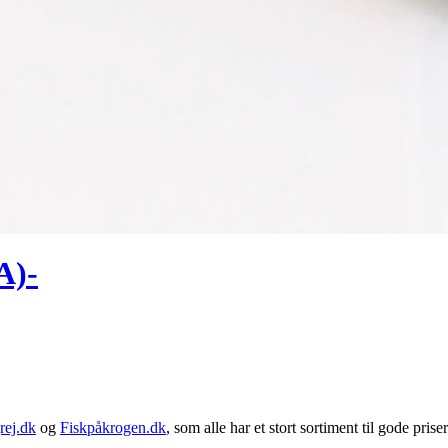
A)-
rej.dk
og
Fiskpåkrogen.dk
, som alle har et stort sortiment til gode priser