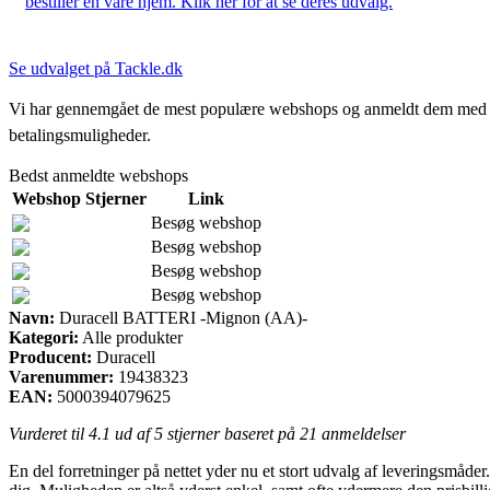
bestiller en vare hjem. Klik her for at se deres udvalg.
Se udvalget på Tackle.dk
Vi har gennemgået de mest populære webshops og anmeldt dem med stjern
betalingsmuligheder.
Bedst anmeldte webshops
Webshop
Stjerner
Link
Besøg webshop
Besøg webshop
Besøg webshop
Besøg webshop
Navn:
Duracell BATTERI -Mignon (AA)-
Kategori:
Alle produkter
Producent:
Duracell
Varenummer:
19438323
EAN:
5000394079625
Vurderet til
4.1
ud af 5 stjerner baseret på
21
anmeldelser
En del forretninger på nettet yder nu et stort udvalg af leveringsmåder. 