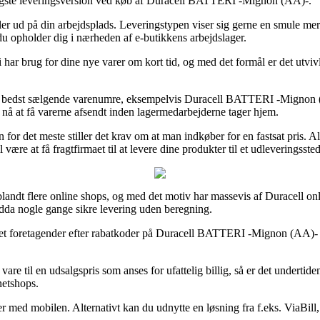
illigste leveringsversion ved køb af Duracell BATTERI -Mignon (AA)-.
er ud på din arbejdsplads. Leveringstypen viser sig gerne en smule mere
du opholder dig i nærheden af e-butikkens arbejdslager.
 har brug for dine nye varer om kort tid, og med det formål er det utviv
res bedst sælgende varenumre, eksempelvis Duracell BATTERI -Mignon 
n nå at få varerne afsendt inden lagermedarbejderne tager hjem.
or det meste stiller det krav om at man indkøber for en fastsat pris. Al
re at få fragtfirmaet til at levere dine produkter til et udleveringssted
 blandt flere online shops, og med det motiv har massevis af Duracell onli
endda nogle gange sikre levering uden beregning.
ernet foretagender efter rabatkoder på Duracell BATTERI -Mignon (AA)- 
re til en udsalgspris som anses for ufattelig billig, så er det undertide
netshops.
nger med mobilen. Alternativt kan du udnytte en løsning fra f.eks. ViaBil