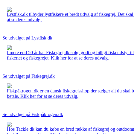
Lystfisk.dk tilbyder lystfiskere et bredt udvalg af fiskegrej. Det skal
at se deres udvalg.
Se udvalget på Lystfisk.dk
I mere end 50 år har Fiskegrej.dk solgt godt og billigt fiskeudstyr 
fiskeriet og fiskegrejet. Klik her for at se deres udvalg.
Se udvalget på Fiskegrej.dk
Fiskpåkrogen.dk er en dansk fiskegrejsshop der sælger alt du skal brug
betale. Klik her for at se deres udvalg.
Se udvalget på Fiskpåkrogen.dk
Hos Tackle.dk kan du købe en bred række af fiskegrej og outdoorartikle