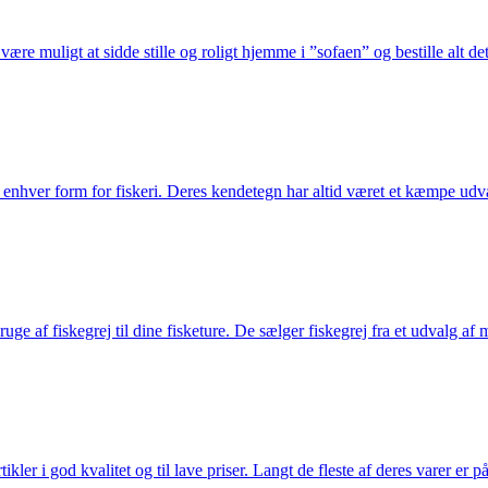
 være muligt at sidde stille og roligt hjemme i ”sofaen” og bestille alt de
til enhver form for fiskeri. Deres kendetegn har altid været et kæmpe udv
e af fiskegrej til dine fisketure. De sælger fiskegrej fra et udvalg af mær
r i god kvalitet og til lave priser. Langt de fleste af deres varer er på