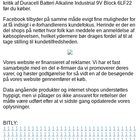
kritik af Duracell Batteri Alkaline Industrial 9V Block 6LF22
før du køber.
Facebook tilbyder på samme måde evigt fine muligheder for
at få indsigt i e-forhandlerens kundefokus. Herinde er der en
del shops på nettet hvor folk kan meddele en anmeldelse af
købsoplevelsen, hvilket ydermere bør drages fordel af til at
tage stilling til kundetilfredsheden.
Vores website er finansieret af reklamer. Vi har et fast
samarbejde med en del e-firmaer da vi promoverer deres
varer, og høster godtgørelse for så vidt en af de besøgende
på vores website gennemfører et køb.
Data angående produkter og internet shops understøttes
hyppigt, men vi påtager os ikke ansvaret for rettelser der
måtte være udført efter at vi sidste gang opdaterede vores
oplysninger.
BITLY:
1
1
1
1
1
1
1
1
1
1
1
1
1
1
1
1
1
1
1
1
1
1
1
1
1
1
1
1
1
1
1
1
1
1
1
1
1
1
1
1
1
1
1
1
1
1
1
1
1
1
1
1
1
1
1
1
1
1
1
1
1
1
1
1
1
1
1
1
1
1
1
1
1
1
1
1
1
1
1
1
1
1
1
1
1
1
1
1
1
1
1
1
1
1
1
1
1
1
1