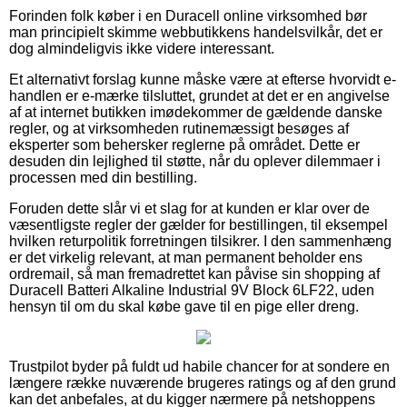
Forinden folk køber i en Duracell online virksomhed bør
man principielt skimme webbutikkens handelsvilkår, det er
dog almindeligvis ikke videre interessant.
Et alternativt forslag kunne måske være at efterse hvorvidt e-
handlen er e-mærke tilsluttet, grundet at det er en angivelse
af at internet butikken imødekommer de gældende danske
regler, og at virksomheden rutinemæssigt besøges af
eksperter som behersker reglerne på området. Dette er
desuden din lejlighed til støtte, når du oplever dilemmaer i
processen med din bestilling.
Foruden dette slår vi et slag for at kunden er klar over de
væsentligste regler der gælder for bestillingen, til eksempel
hvilken returpolitik forretningen tilsikrer. I den sammenhæng
er det virkelig relevant, at man permanent beholder ens
ordremail, så man fremadrettet kan påvise sin shopping af
Duracell Batteri Alkaline Industrial 9V Block 6LF22, uden
hensyn til om du skal købe gave til en pige eller dreng.
Trustpilot byder på fuldt ud habile chancer for at sondere en
længere række nuværende brugeres ratings og af den grund
kan det anbefales, at du kigger nærmere på netshoppens