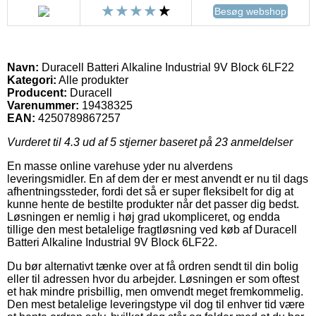
Besøg webshop
Navn:
Duracell Batteri Alkaline Industrial 9V Block 6LF22
Kategori:
Alle produkter
Producent:
Duracell
Varenummer:
19438325
EAN:
4250789867257
Vurderet til
4.3
ud af 5 stjerner baseret på
23
anmeldelser
En masse online varehuse yder nu alverdens
leveringsmidler. En af dem der er mest anvendt er nu til dags
afhentningssteder, fordi det så er super fleksibelt for dig at
kunne hente de bestilte produkter når det passer dig bedst.
Løsningen er nemlig i høj grad ukompliceret, og endda
tillige den mest betalelige fragtløsning ved køb af Duracell
Batteri Alkaline Industrial 9V Block 6LF22.
Du bør alternativt tænke over at få ordren sendt til din bolig
eller til adressen hvor du arbejder. Løsningen er som oftest
et hak mindre prisbillig, men omvendt meget fremkommelig.
Den mest betalelige leveringstype vil dog til enhver tid være