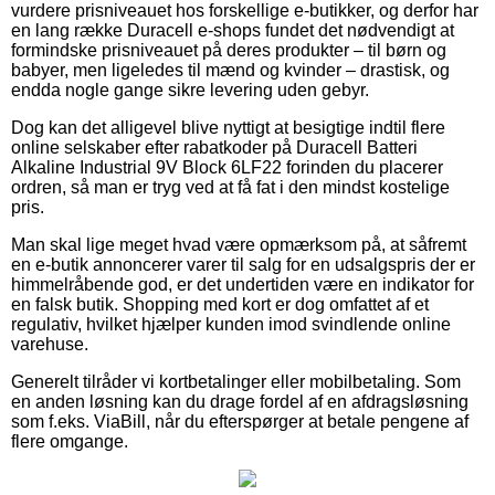
vurdere prisniveauet hos forskellige e-butikker, og derfor har
en lang række Duracell e-shops fundet det nødvendigt at
formindske prisniveauet på deres produkter – til børn og
babyer, men ligeledes til mænd og kvinder – drastisk, og
endda nogle gange sikre levering uden gebyr.
Dog kan det alligevel blive nyttigt at besigtige indtil flere
online selskaber efter rabatkoder på Duracell Batteri
Alkaline Industrial 9V Block 6LF22 forinden du placerer
ordren, så man er tryg ved at få fat i den mindst kostelige
pris.
Man skal lige meget hvad være opmærksom på, at såfremt
en e-butik annoncerer varer til salg for en udsalgspris der er
himmelråbende god, er det undertiden være en indikator for
en falsk butik. Shopping med kort er dog omfattet af et
regulativ, hvilket hjælper kunden imod svindlende online
varehuse.
Generelt tilråder vi kortbetalinger eller mobilbetaling. Som
en anden løsning kan du drage fordel af en afdragsløsning
som f.eks. ViaBill, når du efterspørger at betale pengene af
flere omgange.