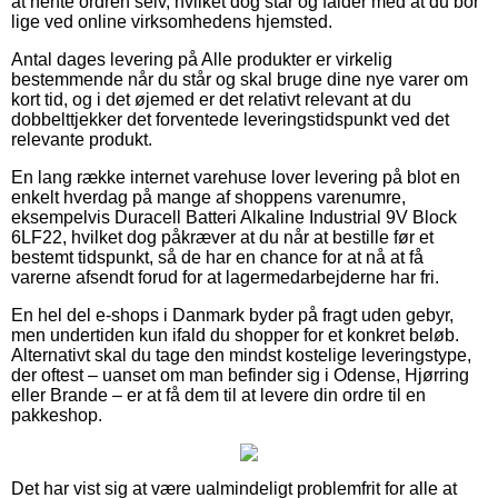
at hente ordren selv, hvilket dog står og falder med at du bor
lige ved online virksomhedens hjemsted.
Antal dages levering på Alle produkter er virkelig
bestemmende når du står og skal bruge dine nye varer om
kort tid, og i det øjemed er det relativt relevant at du
dobbelttjekker det forventede leveringstidspunkt ved det
relevante produkt.
En lang række internet varehuse lover levering på blot en
enkelt hverdag på mange af shoppens varenumre,
eksempelvis Duracell Batteri Alkaline Industrial 9V Block
6LF22, hvilket dog påkræver at du når at bestille før et
bestemt tidspunkt, så de har en chance for at nå at få
varerne afsendt forud for at lagermedarbejderne har fri.
En hel del e-shops i Danmark byder på fragt uden gebyr,
men undertiden kun ifald du shopper for et konkret beløb.
Alternativt skal du tage den mindst kostelige leveringstype,
der oftest – uanset om man befinder sig i Odense, Hjørring
eller Brande – er at få dem til at levere din ordre til en
pakkeshop.
Det har vist sig at være ualmindeligt problemfrit for alle at