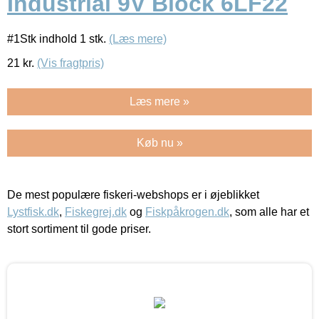
Industrial 9V Block 6LF22
#1Stk indhold 1 stk.
(Læs mere)
21
kr.
(Vis fragtpris)
Læs mere »
Køb nu »
De mest populære fiskeri-webshops er i øjeblikket
Lystfisk.dk
,
Fiskegrej.dk
og
Fiskpåkrogen.dk
, som alle har et
stort sortiment til gode priser.