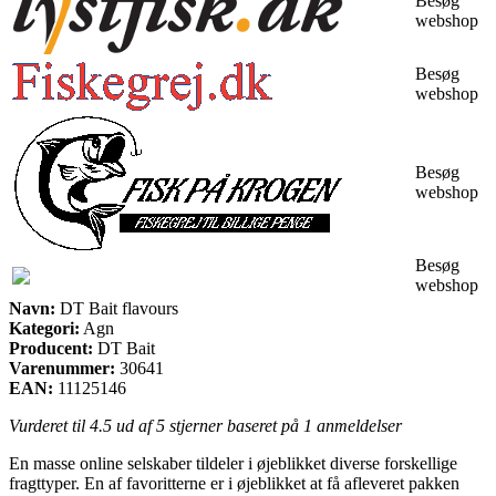
Besøg
webshop
Besøg
webshop
Besøg
webshop
Besøg
webshop
Navn:
DT Bait flavours
Kategori:
Agn
Producent:
DT Bait
Varenummer:
30641
EAN:
11125146
Vurderet til
4.5
ud af 5 stjerner baseret på
1
anmeldelser
En masse online selskaber tildeler i øjeblikket diverse forskellige
fragttyper. En af favoritterne er i øjeblikket at få afleveret pakken