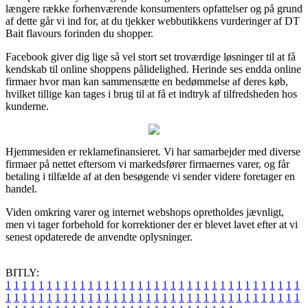
længere række forhenværende konsumenters opfattelser og på grund
af dette går vi ind for, at du tjekker webbutikkens vurderinger af DT
Bait flavours forinden du shopper.
Facebook giver dig lige så vel stort set troværdige løsninger til at få
kendskab til online shoppens pålidelighed. Herinde ses endda online
firmaer hvor man kan sammensætte en bedømmelse af deres køb,
hvilket tillige kan tages i brug til at få et indtryk af tilfredsheden hos
kunderne.
Hjemmesiden er reklamefinansieret. Vi har samarbejder med diverse
firmaer på nettet eftersom vi markedsfører firmaernes varer, og får
betaling i tilfælde af at den besøgende vi sender videre foretager en
handel.
Viden omkring varer og internet webshops opretholdes jævnligt,
men vi tager forbehold for korrektioner der er blevet lavet efter at vi
senest opdaterede de anvendte oplysninger.
BITLY:
1
1
1
1
1
1
1
1
1
1
1
1
1
1
1
1
1
1
1
1
1
1
1
1
1
1
1
1
1
1
1
1
1
1
1
1
1
1
1
1
1
1
1
1
1
1
1
1
1
1
1
1
1
1
1
1
1
1
1
1
1
1
1
1
1
1
1
1
1
1
1
1