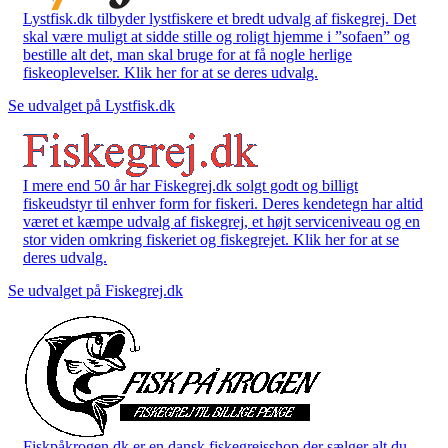
Lystfisk.dk tilbyder lystfiskere et bredt udvalg af fiskegrej. Det
skal være muligt at sidde stille og roligt hjemme i ”sofaen” og
bestille alt det, man skal bruge for at få nogle herlige
fiskeoplevelser. Klik her for at se deres udvalg.
Se udvalget på Lystfisk.dk
I mere end 50 år har Fiskegrej.dk solgt godt og billigt
fiskeudstyr til enhver form for fiskeri. Deres kendetegn har altid
været et kæmpe udvalg af fiskegrej, et højt serviceniveau og en
stor viden omkring fiskeriet og fiskegrejet. Klik her for at se
deres udvalg.
Se udvalget på Fiskegrej.dk
Fiskpåkrogen.dk er en dansk fiskegrejsshop der sælger alt du