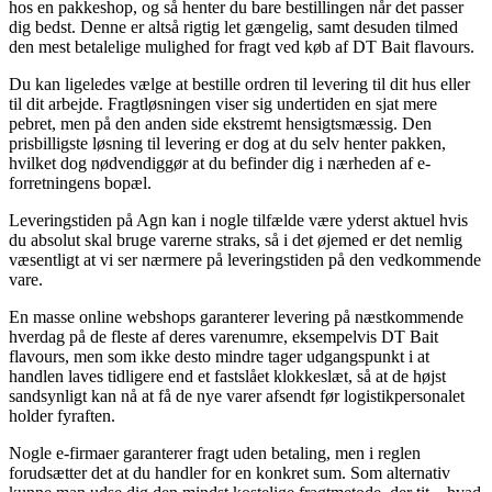
hos en pakkeshop, og så henter du bare bestillingen når det passer
dig bedst. Denne er altså rigtig let gængelig, samt desuden tilmed
den mest betalelige mulighed for fragt ved køb af DT Bait flavours.
Du kan ligeledes vælge at bestille ordren til levering til dit hus eller
til dit arbejde. Fragtløsningen viser sig undertiden en sjat mere
pebret, men på den anden side ekstremt hensigtsmæssig. Den
prisbilligste løsning til levering er dog at du selv henter pakken,
hvilket dog nødvendiggør at du befinder dig i nærheden af e-
forretningens bopæl.
Leveringstiden på Agn kan i nogle tilfælde være yderst aktuel hvis
du absolut skal bruge varerne straks, så i det øjemed er det nemlig
væsentligt at vi ser nærmere på leveringstiden på den vedkommende
vare.
En masse online webshops garanterer levering på næstkommende
hverdag på de fleste af deres varenumre, eksempelvis DT Bait
flavours, men som ikke desto mindre tager udgangspunkt i at
handlen laves tidligere end et fastslået klokkeslæt, så at de højst
sandsynligt kan nå at få de nye varer afsendt før logistikpersonalet
holder fyraften.
Nogle e-firmaer garanterer fragt uden betaling, men i reglen
forudsætter det at du handler for en konkret sum. Som alternativ