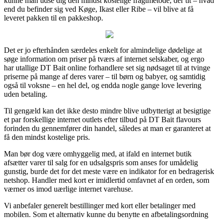
kunne man udse dig den mindst kostelige fragtmetode, der tit – hvad
end du befinder sig ved Køge, Ikast eller Ribe – vil blive at få
leveret pakken til en pakkeshop.
Det er jo efterhånden særdeles enkelt for almindelige dødelige at
søge information om priser på tværs af internet selskaber, og ergo
har utallige DT Bait online forhandlere set sig nødsaget til at tvinge
priserne på mange af deres varer – til børn og babyer, og samtidig
også til voksne – en hel del, og endda nogle gange love levering
uden betaling.
Til gengæld kan det ikke desto mindre blive udbytterigt at besigtige
et par forskellige internet outlets efter tilbud på DT Bait flavours
forinden du gennemfører din handel, således at man er garanteret at
få den mindst kostelige pris.
Man bør dog være omhyggelig med, at ifald en internet butik
afsætter varer til salg for en udsalgspris som anses for umådelig
gunstig, burde det for det meste være en indikator for en bedragerisk
netshop. Handler med kort er imidlertid omfavnet af en orden, som
værner os imod uærlige internet varehuse.
Vi anbefaler generelt bestillinger med kort eller betalinger med
mobilen. Som et alternativ kunne du benytte en afbetalingsordning