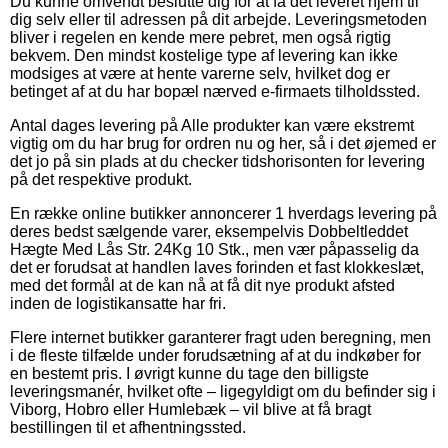
Du kunne omvendt beslutte dig for at få det leveret hjem til
dig selv eller til adressen på dit arbejde. Leveringsmetoden
bliver i regelen en kende mere pebret, men også rigtig
bekvem. Den mindst kostelige type af levering kan ikke
modsiges at være at hente varerne selv, hvilket dog er
betinget af at du har bopæl nærved e-firmaets tilholdssted.
Antal dages levering på Alle produkter kan være ekstremt
vigtig om du har brug for ordren nu og her, så i det øjemed er
det jo på sin plads at du checker tidshorisonten for levering
på det respektive produkt.
En række online butikker annoncerer 1 hverdags levering på
deres bedst sælgende varer, eksempelvis Dobbeltleddet
Hægte Med Lås Str. 24Kg 10 Stk., men vær påpasselig da
det er forudsat at handlen laves forinden et fast klokkeslæt,
med det formål at de kan nå at få dit nye produkt afsted
inden de logistikansatte har fri.
Flere internet butikker garanterer fragt uden beregning, men
i de fleste tilfælde under forudsætning af at du indkøber for
en bestemt pris. I øvrigt kunne du tage den billigste
leveringsmanér, hvilket ofte – ligegyldigt om du befinder sig i
Viborg, Hobro eller Humlebæk – vil blive at få bragt
bestillingen til et afhentningssted.