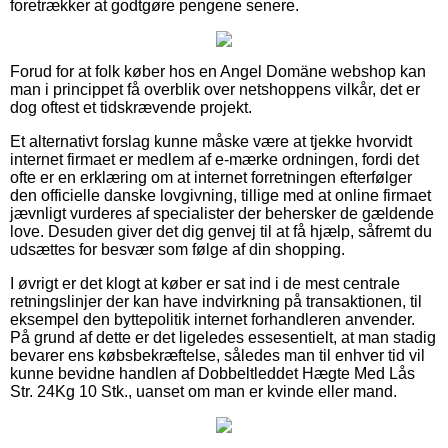
foretrækker at godtgøre pengene senere.
Forud for at folk køber hos en Angel Domäne webshop kan
man i princippet få overblik over netshoppens vilkår, det er
dog oftest et tidskrævende projekt.
Et alternativt forslag kunne måske være at tjekke hvorvidt
internet firmaet er medlem af e-mærke ordningen, fordi det
ofte er en erklæring om at internet forretningen efterfølger
den officielle danske lovgivning, tillige med at online firmaet
jævnligt vurderes af specialister der behersker de gældende
love. Desuden giver det dig genvej til at få hjælp, såfremt du
udsættes for besvær som følge af din shopping.
I øvrigt er det klogt at køber er sat ind i de mest centrale
retningslinjer der kan have indvirkning på transaktionen, til
eksempel den byttepolitik internet forhandleren anvender.
På grund af dette er det ligeledes essesentielt, at man stadig
bevarer ens købsbekræftelse, således man til enhver tid vil
kunne bevidne handlen af Dobbeltleddet Hægte Med Lås
Str. 24Kg 10 Stk., uanset om man er kvinde eller mand.