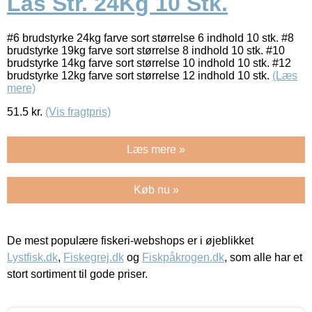
Lås Str. 24Kg 10 Stk.
#6 brudstyrke 24kg farve sort størrelse 6 indhold 10 stk. #8
brudstyrke 19kg farve sort størrelse 8 indhold 10 stk. #10
brudstyrke 14kg farve sort størrelse 10 indhold 10 stk. #12
brudstyrke 12kg farve sort størrelse 12 indhold 10 stk.
(Læs
mere)
51.5
kr.
(Vis fragtpris)
Læs mere »
Køb nu »
De mest populære fiskeri-webshops er i øjeblikket
Lystfisk.dk
,
Fiskegrej.dk
og
Fiskpåkrogen.dk
, som alle har et
stort sortiment til gode priser.