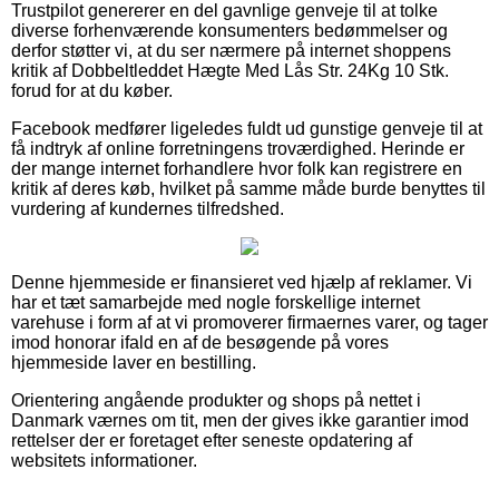
Trustpilot genererer en del gavnlige genveje til at tolke
diverse forhenværende konsumenters bedømmelser og
derfor støtter vi, at du ser nærmere på internet shoppens
kritik af Dobbeltleddet Hægte Med Lås Str. 24Kg 10 Stk.
forud for at du køber.
Facebook medfører ligeledes fuldt ud gunstige genveje til at
få indtryk af online forretningens troværdighed. Herinde er
der mange internet forhandlere hvor folk kan registrere en
kritik af deres køb, hvilket på samme måde burde benyttes til
vurdering af kundernes tilfredshed.
Denne hjemmeside er finansieret ved hjælp af reklamer. Vi
har et tæt samarbejde med nogle forskellige internet
varehuse i form af at vi promoverer firmaernes varer, og tager
imod honorar ifald en af de besøgende på vores
hjemmeside laver en bestilling.
Orientering angående produkter og shops på nettet i
Danmark værnes om tit, men der gives ikke garantier imod
rettelser der er foretaget efter seneste opdatering af
websitets informationer.