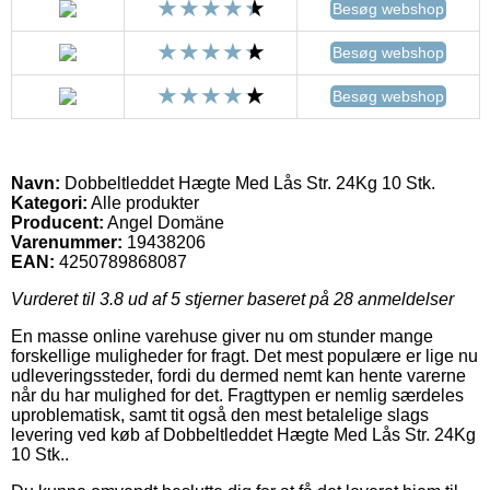
Besøg webshop
Besøg webshop
Besøg webshop
Navn:
Dobbeltleddet Hægte Med Lås Str. 24Kg 10 Stk.
Kategori:
Alle produkter
Producent:
Angel Domäne
Varenummer:
19438206
EAN:
4250789868087
Vurderet til
3.8
ud af 5 stjerner baseret på
28
anmeldelser
En masse online varehuse giver nu om stunder mange
forskellige muligheder for fragt. Det mest populære er lige nu
udleveringssteder, fordi du dermed nemt kan hente varerne
når du har mulighed for det. Fragttypen er nemlig særdeles
uproblematisk, samt tit også den mest betalelige slags
levering ved køb af Dobbeltleddet Hægte Med Lås Str. 24Kg
10 Stk..