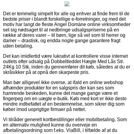
Det er temmelig simpelt for alle og enhver at finde frem til de
bedste priser i blandt forskellige e-forretninger, og med det
motiv har langt de fleste Angel Domäne online virksomheder
set sig nødsaget til at nedbringe udsalgspriserne på en
række af deres varer – til børn, lige så vel som til herrer og
damer – drastisk, og endda nogle gange garantere fragt
uden betaling.
Det kan imidlertid være lukrativt at kontrollere visse internet
outlets efter udsalg på Dobbeltleddet Hægte Med Lås Str.
24Kg 10 Stk. inden du gennemfører dit køb, således at du er
skråsikker på at opnå den skarpeste pris.
Man bør alligevel ikke overse, at ifald en online webshop
afhænder produkter for en salgspris der kan ses som
hamrende beskeden, kunne det mange gange være et
fingerpeg om en uægte e-butik. Køb med kort er ikke desto
mindre indbefattet af en bestemmelse, som sikrer dig som
køber imod uoprigtige firmaer på nettet.
Vi tilråder generelt kortbestillinger eller mobilbetaling. Som
en alternativ mulighed kunne du overveje en
afbetalingsordning som f.eks. ViaBill, i tilfælde af at du