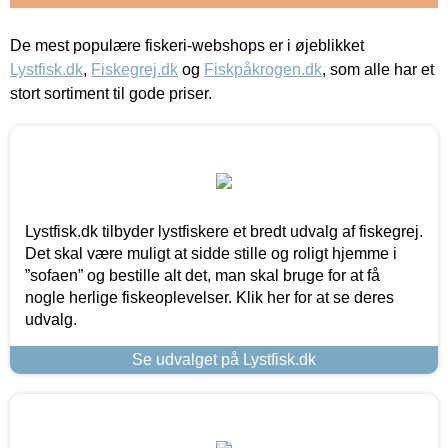
De mest populære fiskeri-webshops er i øjeblikket
Lystfisk.dk
,
Fiskegrej.dk
og
Fiskpåkrogen.dk
, som alle har et
stort sortiment til gode priser.
Lystfisk.dk tilbyder lystfiskere et bredt udvalg af fiskegrej.
Det skal være muligt at sidde stille og roligt hjemme i
”sofaen” og bestille alt det, man skal bruge for at få
nogle herlige fiskeoplevelser. Klik her for at se deres
udvalg.
Se udvalget på Lystfisk.dk