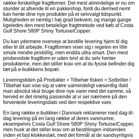
række forskellige fragtformer. Det mest almindelige er nu om
stunder at afsende til en pakkeshop, fordi du dermed nemt
kan hente dine nye produkter på et selvvalgt tidspunkt.
Muligheden er nemlig i høj grad bekvem, og mange gange
ligeledes den mest betalelige fragtmetode ved køb af Costa
Gulf Shore 580P Shiny Tortuise/Copper.
Du kan ydermere overveje at bestille levering hjem til dig
eller til dit arbejde. Fragtformen viser sig i regelen en lille
smule mindre prisbillig, men endda ultra smart. Den mest
prisbevidste fragtform er uden tvivl at du selv henter
produkterne, men det stiller krav om at du fysisk befinder dig
tæt på e-butikkens bopæl.
Leveringstiden på Produkter > Tilbehør fiskeri > Solbriller /
Tilbehør kan vise sig at være ualmindeligt væsentlig ifald
man absolut skal bruge dine nye varer med det samme, så
herved er det rimelig passende at vi ser nærmere på den
forventede leveringsdato ved den respektive vare.
En lang række e-butikker i Danmark reklamerer med dag-til-
dag levering på en lang række af deres varenumre,
eksempelvis Costa Gulf Shore 580P Shiny Tortuise/Copper,
men husk at det stiller krav om at bestillingen indsendes
inden et fast klokkeslæt, med det formål at de sandsynligvis