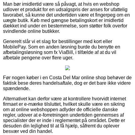
Man bør imidlertid være så påvagt, at hvis en webshop
udlover et produkt for en udsalgspris der anses for ufattelig
favorabel, så kunne det undertiden være et fingerpeg om en
uægte butik. Køb med gængse betalingskort er imidlertid
dækket ind under en bestemmelse, som støtter folk overfor
svindlende online butikker.
Generelt slår vi et slag for bestillinger med kort eller
MobilePay. Som en anden løsning burde du benytte en
afbetalingsløsning som fx ViaBill, i tilfælde af at du vil
afbetale pengene over flere uger.
Før nogen køber i en Costa Del Mar online shop behøver de
faktisk bese deres handelsaftale, dog er det bare ikke videre
spændende.
Alternativet kan derfor være at kontrollere hvorvidt internet
firmaet er e-mærke tilsluttet, hvilket skulle være en sikring
om at online webshoppen adlyder de officielle danske
regler, udover at e-forretningen undertiden gennemses af
specialister der er inde i reglementet på området. Dette er
desuden din lejlighed til at få hjælp, såfremt du oplever
besvær ved din handel.