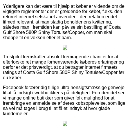
Yderligere kan det være til hjælp at køber er vidende om de
vigtigste reglementer der er gældende for købet, f.eks. den
returret internet selskabet anvender. I den relation er det
tilmed relevant, at man stadig beholder ens kvittering,
således man i fremtiden kan påvise sin bestilling af Costa
Gulf Shore 580P Shiny Tortuise/Copper, om man skal
shoppe til en voksen eller et barn.
Trustpilot fremskaffer absolut fremragende chancer for at
efterforske ret mange forhenværende køberes erfaringer og
derfor er det prisværdigt, at du betragter internet firmaets
ratings af Costa Gulf Shore 580P Shiny Tortuise/Copper før
du køber.
Facebook forærer dig tillige ultra hensigtsmæssige genveje
til at få indsigt i webbutikkens pålidelighed. Foruden det ser
vi mange online butikker som giver folk mulighed for at
frembringe en anmeldelse af deres købsoplevelse, som lige
så vel må tages i brug til at få et indtryk af hvor glade
kunderne er.