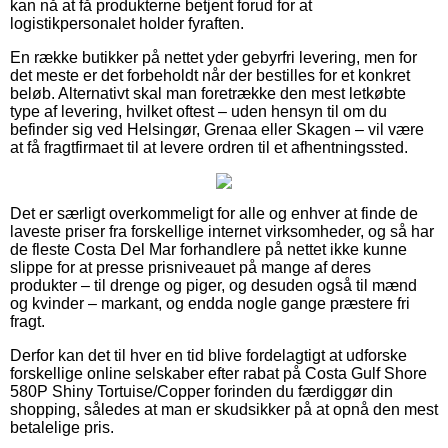
kan nå at få produkterne betjent forud for at
logistikpersonalet holder fyraften.
En række butikker på nettet yder gebyrfri levering, men for
det meste er det forbeholdt når der bestilles for et konkret
beløb. Alternativt skal man foretrække den mest letkøbte
type af levering, hvilket oftest – uden hensyn til om du
befinder sig ved Helsingør, Grenaa eller Skagen – vil være
at få fragtfirmaet til at levere ordren til et afhentningssted.
Det er særligt overkommeligt for alle og enhver at finde de
laveste priser fra forskellige internet virksomheder, og så har
de fleste Costa Del Mar forhandlere på nettet ikke kunne
slippe for at presse prisniveauet på mange af deres
produkter – til drenge og piger, og desuden også til mænd
og kvinder – markant, og endda nogle gange præstere fri
fragt.
Derfor kan det til hver en tid blive fordelagtigt at udforske
forskellige online selskaber efter rabat på Costa Gulf Shore
580P Shiny Tortuise/Copper forinden du færdiggør din
shopping, således at man er skudsikker på at opnå den mest
betalelige pris.