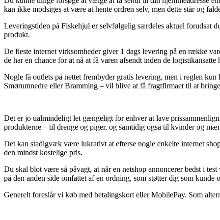
Du kunne tillige forsøge at vælge at få sendt til din hjemmeadresse elle
kan ikke modsiges at være at hente ordren selv, men dette står og falde
Leveringstiden på Fiskehjul er selvfølgelig særdeles aktuel forudsat d
produkt.
De fleste internet virksomheder giver 1 dags levering på en række var
de har en chance for at nå at få varen afsendt inden de logistikansatte 
Nogle få outlets på nettet frembyder gratis levering, men i reglen kun h
Smørumnedre eller Bramming – vil blive at få fragtfirmaet til at bring
Det er jo ualmindeligt let gængeligt for enhver at lave prissammenlign
produkterne – til drenge og piger, og samtidig også til kvinder og mæ
Det kan stadigvæk være lukrativt at efterse nogle enkelte internet sho
den mindst kostelige pris.
Du skal blot være så påvagt, at når en netshop annoncerer bedst i test
på den anden side omfattet af en ordning, som støtter dig som kunde ov
Generelt foreslår vi køb med betalingskort eller MobilePay. Som alterna