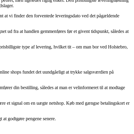
 pebret, men ligeledes rigtig enkel. Den prisbilligste leveringsløsning
dslager.
vant at vi finder den forventede leveringsdato ved det pågældende
et ud fra at handlen gemmenføres før et givent tidspunkt, således at
prisbilligste type af levering, hvilket tit – om man bor ved Holstebro,
online shops fundet det uundgåeligt at trykke salgsværdien på
fører din bestilling, således at man er velinformeret til at modtage
te være et signal om en uægte netshop. Køb med gængse betalingskort er
igt at godtgøre pengene senere.