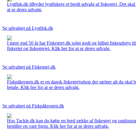
Lystfisk.dk tilbyder lystfiskere et bredt udvalg af fiskegrej. Det skal
at se deres udvalg.
Se udvalget på Lystfisk.dk
I mere end 50 år har Fiskegrej.dk solgt godt og billigt fiskeudstyr 
fiskeriet og fiskegrejet. Klik her for at se deres udvalg.
Se udvalget på Fiskegrej.dk
Fiskpåkrogen.dk er en dansk fiskegrejsshop der sælger alt du skal brug
betale. Klik her for at se deres udvalg.
Se udvalget på Fiskpåkrogen.dk
Hos Tackle.dk kan du købe en bred række af fiskegrej og outdoorartikle
bestiller en vare hjem. Klik her for at se deres udvalg.