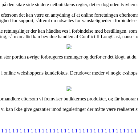
på den sikre side studere netbutikkens regler, det er dog uden tvivl en
et, eftersom det kan være en antydning af at online forretningen efterk
ighed for support, såfremt du udsættes for vanskeligheder i forbindels
e retningslinjer der kan håndhæves i forbindelse med bestillingen, som 
ring, så man altid kan bevidne handlen af Conflict II LongCast, uanset 
 stor portion øvrige forbrugeres meninger og derfor er det klogt, at du b
blik i online webshoppens kundefokus. Derudover møder vi nogle e-shops 
orhandlere eftersom vi fremviser butikkernes produkter, og får honorar n
 kan ikke give garantier imod reguleringer der måtte være realiseret si
1
1
1
1
1
1
1
1
1
1
1
1
1
1
1
1
1
1
1
1
1
1
1
1
1
1
1
1
1
1
1
1
1
1
1
1
1