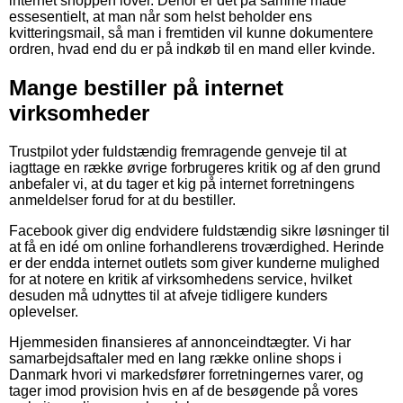
internet shoppen lover. Derfor er det på samme måde
essesentielt, at man når som helst beholder ens
kvitteringsmail, så man i fremtiden vil kunne dokumentere
ordren, hvad end du er på indkøb til en mand eller kvinde.
Mange bestiller på internet
virksomheder
Trustpilot yder fuldstændig fremragende genveje til at
iagttage en række øvrige forbrugeres kritik og af den grund
anbefaler vi, at du tager et kig på internet forretningens
anmeldelser forud for at du bestiller.
Facebook giver dig endvidere fuldstændig sikre løsninger til
at få en idé om online forhandlerens troværdighed. Herinde
er der endda internet outlets som giver kunderne mulighed
for at notere en kritik af virksomhedens service, hvilket
desuden må udnyttes til at afveje tidligere kunders
oplevelser.
Hjemmesiden finansieres af annonceindtægter. Vi har
samarbejdsaftaler med en lang række online shops i
Danmark hvori vi markedsfører forretningernes varer, og
tager imod provision hvis en af de besøgende på vores