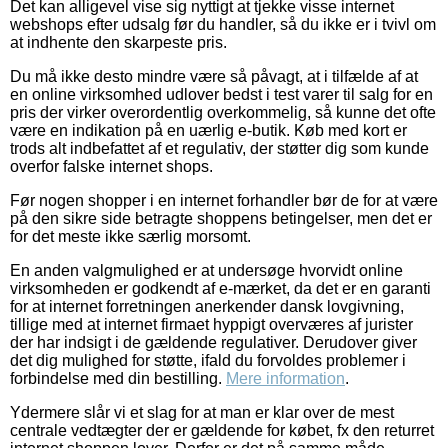
Det kan alligevel vise sig nyttigt at tjekke visse internet
webshops efter udsalg før du handler, så du ikke er i tvivl om
at indhente den skarpeste pris.
Du må ikke desto mindre være så påvagt, at i tilfælde af at
en online virksomhed udlover bedst i test varer til salg for en
pris der virker overordentlig overkommelig, så kunne det ofte
være en indikation på en uærlig e-butik. Køb med kort er
trods alt indbefattet af et regulativ, der støtter dig som kunde
overfor falske internet shops.
Før nogen shopper i en internet forhandler bør de for at være
på den sikre side betragte shoppens betingelser, men det er
for det meste ikke særlig morsomt.
En anden valgmulighed er at undersøge hvorvidt online
virksomheden er godkendt af e-mærket, da det er en garanti
for at internet forretningen anerkender dansk lovgivning,
tillige med at internet firmaet hyppigt overværes af jurister
der har indsigt i de gældende regulativer. Derudover giver
det dig mulighed for støtte, ifald du forvoldes problemer i
forbindelse med din bestilling.
Mere information
.
Ydermere slår vi et slag for at man er klar over de mest
centrale vedtægter der er gældende for købet, fx den returret