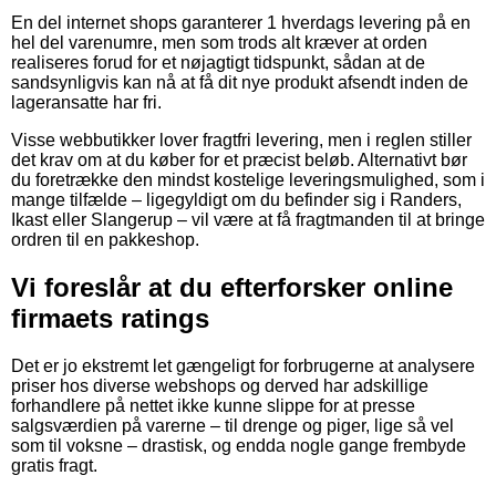
En del internet shops garanterer 1 hverdags levering på en
hel del varenumre, men som trods alt kræver at orden
realiseres forud for et nøjagtigt tidspunkt, sådan at de
sandsynligvis kan nå at få dit nye produkt afsendt inden de
lageransatte har fri.
Visse webbutikker lover fragtfri levering, men i reglen stiller
det krav om at du køber for et præcist beløb. Alternativt bør
du foretrække den mindst kostelige leveringsmulighed, som i
mange tilfælde – ligegyldigt om du befinder sig i Randers,
Ikast eller Slangerup – vil være at få fragtmanden til at bringe
ordren til en pakkeshop.
Vi foreslår at du efterforsker online
firmaets ratings
Det er jo ekstremt let gængeligt for forbrugerne at analysere
priser hos diverse webshops og derved har adskillige
forhandlere på nettet ikke kunne slippe for at presse
salgsværdien på varerne – til drenge og piger, lige så vel
som til voksne – drastisk, og endda nogle gange frembyde
gratis fragt.