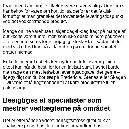
Fragttiden kan i nogle tilfælde være usædvanlig aktuel om vi
har behov for varen om kort tid, så derfor er det faktisk
fornuftigt at man gransker det forventede leveringstidspunkt
ved det vedkommende produkt.
Mange online varehuse tilsiger dag-til-dag fragt på mange af
butikkens varenumre, men som ikke desto mindre påkræver
at orden realiseres før et nøjagtigt klokkeslæt, sådan at de
med sikkerhed kan nå at få ordren pakket før personalet
drager hjemad.
Enkelte internet outlets frembyder portofri levering, men
oftest kun når du bestiller for en fastsat sum. I øvrigt burde
man tage den mest letkøbte leveringsudgave, der gerne –
ligegyldigt om du bor tæt på Fredericia, Grenaa eller Skagen
– vil være at få fragtmanden til at køre produkterne til en
pakkeshop.
Besigtiges af specialister som
mestrer vedtægterne på området
Det er efterhånden yderst hensigtsmæssigt for folk at
analysere priser hos flere online forhandlere hos