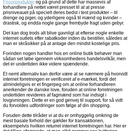
Frisorprodukter
og på grund af dette har massevis af
forhandlere på nettet været presset til at at presse
prisniveauet på specielt deres bedst i test produkter – til
drenge og piger, og yderligere også til mænd og kvinder –
drastisk, og endda nogle gange frembyde fragt uden gebyr.
Det kan dog trods alt blive gavnligt at efterse nogle enkelte
internet outlets efter rabatkoder inden du bestiller, således at
man er skråsikker på at antage den mindst kostelige pris.
Forinden nogen handler hos en online butik behøver man
sådan set løbe igennem virksomhedens handelsvilkår, men
det er undertiden ikke videre spændende.
Et nemt alternativ kan derfor være at se nærmere på hvorvidt
internet forretningen er verificeret af e-mærket, fordi det
almindeligvis er et fingerpeg om at online forhandleren
anerkender de danske love, foruden at online forretningen
undertiden revideres af fagmænd som har indsigt i
lovgivningen. Dette er en god genvej til support, for så vidt
du forvoldes udfordringer som følge af din shopping.
Foruden dette tilråder vi at du er omhyggelig omkring de
mest basale forhold der gælder for transaktionen,
eksempelvis hvilken returret internet forretningen har. Her er