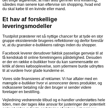
det tillige afgørende, at man altid gemmer ens kvittering,
således man senere kan eftervise sin shopping, hvad end
du skal købe til en kvinde eller mand.
Et hav af forskellige
leveringsmodeller
Trustpilot præsterer ret så nyttige chancer for at tyde en stor
gruppe eksisterende brugeres reflektioner og derfor foreslår
vi, at du gransker e-butikkens ratings inden du shopper.
Facebook leverer derudover faktisk passelige genveje til at
få kendskab til online forretningens pålidelighed. Desuden
er der en række e-butikker hvor du kan sammensætte en
kritik af deres købsoplevelse, som ydermere burde udnyttes
til at vurdere hvor glade kunderne er.
Vores side finansieres af reklamer. Vi har aftaler med en
mængde e-butikker hvor vi annoncerer deres produkter, og
indkasserer betaling når den bruger vi sender videre
foretager en bestilling.
Vejledning vedrørende tilbud og e-handler understøttes hele
tiden, men der tages ikke ansvar for justeringer der potentielt