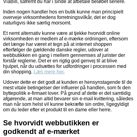
ViaBill, såfremt du har i sinde at afbetale beløbet senere.
Inden nogen handler hos en butik kunne man principielt
overveje virksomhedens forretningsvilkår, det er dog
naturligvis ikke særlig morsomt.
Et nemt alternativ kunne være at tjekke hvorvidt online
virksomheden er medlem af e-mærke ordningen, eftersom
det længe har været et tegn på at internet shoppen
efterfølger de gældende danske regler, udover at
webbutikken en gang i mellem gennemses af jurister der
forstår reglerne. Det er en rigtig god genvej til at blive
hjulpet, når du udsættes for udfordringer i processen med
din shopping.
Læs mere her
.
Udover dette er det godt at kunden er hensynstagende til de
mest vitale betingelser der influerer på handlen, som fx den
byttepolitik e-firmaet lover. På grund af dette er det samtidig
afgørende, at man altid bevarer sin e-mail kvittering, således
man når som helst vil kunne bekræfte sin ordre, ligegyldigt
om du leder efter et produkt til en dame eller herre.
Se hvorvidt webbutikken er
godkendt af e-mærket