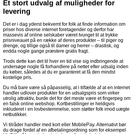
Et stort udvalg af muligheder for
levering
Det er i dag yderst bekvemt for folk at finde information om
priser hos diverse internet foretagender og derfor har
massevis af online selskaber været tvunget til at trykke
prisniveauet på en række af deres produkter – til piger og
drenge, og tillige også til damer og herrer – drastisk, og
endda nogle gange præstere gratis fragt.
Trods dette kan det til hver en tid vise sig indbringende at
undersøge nogle få forhandlere på nettet efter udsalg inden
du køber, således at du er garanteret at få den mindst
kostelige pris.
Du må bare være så påpasselig, at i tilfælde af at en internet
handler udlover produkter for en udsalgspris som virker
utrolig attraktiv, burde det for det meste være et fingerpeg om
en falsk online webshop. Kortbestillinger er heldigvis
inkluderet i en lovbestemmelse, som støtter folk imod uægte
netbutikker.
Vi tilråder handler med kort eller MobilePay. Alternativt bør
du drage fordel af en afbetalingsordning som for eksempel