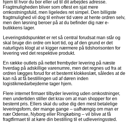
hjem til hvor du bor eller ud til dit arbejdes adresse.
Fragtmuligheden bliver som oftest en sjat mere
omkostningsfuld, men ligeledes ret simpel. Den billigste
fragtmulighed vil dog til enhver tid være at hente ordren selv,
men den løsning beroer på at du befinder dig nær e-
butikkens lager.
Leveringstidspunktet er ret så central forudsat man står og
skal bruge din ordre om kort tid, og af den grund er det
naturligvis klogt at vi kigger nærmere på tidshorisonten for
levering ved det respektive produkt.
En række outlets på nettet frembyder levering på næste
hverdag på adskillige varenumre, men det regnes ud fra at
ordren lægges forud for et bestemt klokkeslæt, således at de
kan nå at få bestillingen ud af døren inden
logistikmedarbejderne tager hjem.
Flere internet firmaer tilbyder levering uden omkostninger,
men undertiden stiller det krav om at man shopper for en
bestemt pris. Ellers skal du udse dig den mest betalelige
leveringsform, der mange gange – uafhængig om man er
nær Odense, Nyborg eller Ringkøbing – vil blive at få
fragtfirmaet til at køre din bestilling til et udleveringssted.