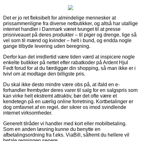
Det er jo ret fleksibelt for almindelige mennesker at
prissammenligne fra diverse netbutikker, og altså har utallige
internet handler i Danmark været tvunget til at presse
prisniveauet på deres produkter – til piger og drenge, lige så
vel som til mænd og kvinder – helt i bund, og endda nogle
gange tilbyde levering uden beregning.
Derfor kan det imidlertid være tiden værd at inspicere nogle
enkelte butikker på nettet efter rabatkoder på Ardent Hjul
Fedt forud for at du færdiggør din shopping, så man ikke er i
tvivl om at modtage den billigste pris.
Du skal ikke desto mindre være obs på, at ifald en e-
forhandler frembyder deres varer til salg for en salgspris som
kan virke helt ekstremt attraktiv, bør det ofte være et
kendetegn på en uærlig online forretning. Kortbetalinger er
dog omfavnet af en regel, der sikrer os imod svindlende
internet virksomheder.
Generelt tilråder vi handler med kort eller mobilbetaling.
Som en anden løsning kunne du benytte en
afbetalingsordning fra f.eks. ViaBill, såfremt du hellere vil
betale regningen senere.