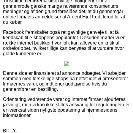
Trustpilot medfører faktisk nyttige muligheder for at
gennemrode ganske mange nuværende konsumenters
meninger og af den grund foreslåes det, at du gennemgår
online firmaets anmeldelser af Ardent Hjul Fedt forud for at
du køber.
Facebook fremskaffer også ret gavnlige genveje til at få
kendskab til e-shoppens popularitet. Desuden møder vi en
række internet butikker hvor folk kan aflevere en kritik af
ordreforløbet, hvilket tillige kan benyttes til at vurdere hvor
glade kunderne er.
Denne side er finansieret af annonceindtægter. Vi arbejder
sammen med forskellige shops på nettet idet vi præsenterer
firmaernes varer, og indtjener godtgørelse hvis du
gennemfører en bestilling.
Orientering vedrørende varer og internet firmaer ajourføres
jævnligt, men vi kan ikke stilles ansvarlig for reguleringer der
er iværksat siden nyligste opdatering af hjemmesidens
informationer.
BITLY: