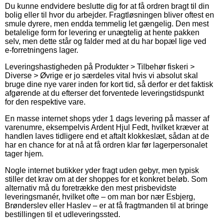
Du kunne endvidere beslutte dig for at få ordren bragt til din
bolig eller til hvor du arbejder. Fragtløsningen bliver oftest en
smule dyrere, men endda temmelig let gængelig. Den mest
betalelige form for levering er unægtelig at hente pakken
selv, men dette står og falder med at du har bopæl lige ved
e-forretningens lager.
Leveringshastigheden på Produkter > Tilbehør fiskeri >
Diverse > Øvrige er jo særdeles vital hvis vi absolut skal
bruge dine nye varer inden for kort tid, så derfor er det faktisk
afgørende at du efterser det forventede leveringstidspunkt
for den respektive vare.
En masse internet shops yder 1 dags levering på masser af
varenumre, eksempelvis Ardent Hjul Fedt, hvilket kræver at
handlen laves tidligere end et aftalt klokkeslæt, sådan at de
har en chance for at nå at få ordren klar før lagerpersonalet
tager hjem.
Nogle internet butikker yder fragt uden gebyr, men typisk
stiller det krav om at der shoppes for et konkret beløb. Som
alternativ må du foretrække den mest prisbevidste
leveringsmanér, hvilket ofte – om man bor nær Esbjerg,
Brønderslev eller Haslev – er at få fragtmanden til at bringe
bestillingen til et udleveringssted.