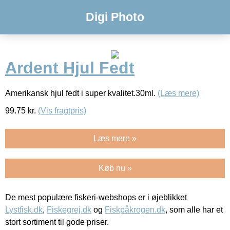
Digi Photo
Ardent Hjul Fedt
Amerikansk hjul fedt i super kvalitet.30ml.
(Læs mere)
99.75
kr.
(Vis fragtpris)
Læs mere »
Køb nu »
De mest populære fiskeri-webshops er i øjeblikket
Lystfisk.dk
,
Fiskegrej.dk
og
Fiskpåkrogen.dk
, som alle har et
stort sortiment til gode priser.