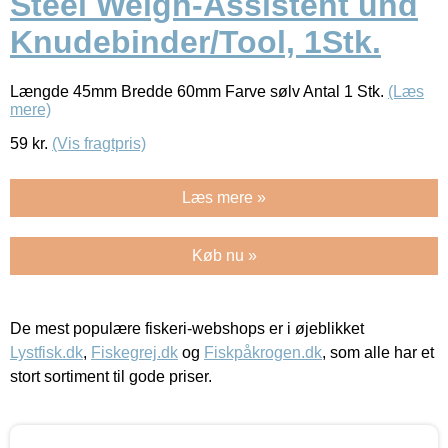
Steel Weigh-Assistent und
Knudebinder/Tool, 1Stk.
Længde 45mm Bredde 60mm Farve sølv Antal 1 Stk.
(Læs
mere)
59
kr.
(Vis fragtpris)
Læs mere »
Køb nu »
De mest populære fiskeri-webshops er i øjeblikket
Lystfisk.dk
,
Fiskegrej.dk
og
Fiskpåkrogen.dk
, som alle har et
stort sortiment til gode priser.