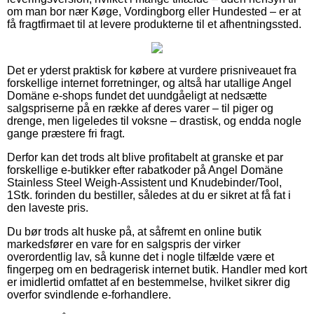
om man bor nær Køge, Vordingborg eller Hundested – er at
få fragtfirmaet til at levere produkterne til et afhentningssted.
Det er yderst praktisk for købere at vurdere prisniveauet fra
forskellige internet forretninger, og altså har utallige Angel
Domäne e-shops fundet det uundgåeligt at nedsætte
salgspriserne på en række af deres varer – til piger og
drenge, men ligeledes til voksne – drastisk, og endda nogle
gange præstere fri fragt.
Derfor kan det trods alt blive profitabelt at granske et par
forskellige e-butikker efter rabatkoder på Angel Domäne
Stainless Steel Weigh-Assistent und Knudebinder/Tool,
1Stk. forinden du bestiller, således at du er sikret at få fat i
den laveste pris.
Du bør trods alt huske på, at såfremt en online butik
markedsfører en vare for en salgspris der virker
overordentlig lav, så kunne det i nogle tilfælde være et
fingerpeg om en bedragerisk internet butik. Handler med kort
er imidlertid omfattet af en bestemmelse, hvilket sikrer dig
overfor svindlende e-forhandlere.