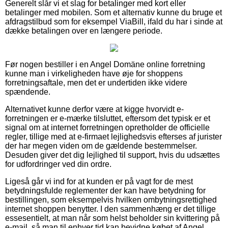
Generelt slår vi et slag for betalinger med kort eller
betalinger med mobilen. Som et alternativ kunne du bruge et
afdragstilbud som for eksempel ViaBill, ifald du har i sinde at
dække betalingen over en længere periode.
Før nogen bestiller i en Angel Domäne online forretning
kunne man i virkeligheden have øje for shoppens
forretningsaftale, men det er undertiden ikke videre
spændende.
Alternativet kunne derfor være at kigge hvorvidt e-
forretningen er e-mærke tilsluttet, eftersom det typisk er et
signal om at internet forretningen opretholder de officielle
regler, tillige med at e-firmaet lejlighedsvis efterses af jurister
der har megen viden om de gældende bestemmelser.
Desuden giver det dig lejlighed til support, hvis du udsættes
for udfordringer ved din ordre.
Ligeså går vi ind for at kunden er på vagt for de mest
betydningsfulde reglementer der kan have betydning for
bestillingen, som eksempelvis hvilken ombytningsrettighed
internet shoppen benytter. I den sammenhæng er det tillige
essesentielt, at man når som helst beholder sin kvittering på
e-mail, så man til enhver tid kan bevidne købet af Angel