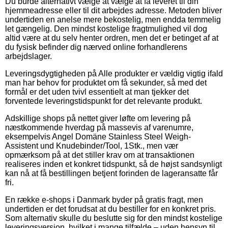
Du burde alternativt vælge at vælge at få leveret til din
hjemmeadresse eller til dit arbejdes adresse. Metoden bliver
undertiden en anelse mere bekostelig, men endda temmelig
let gængelig. Den mindst kostelige fragtmulighed vil dog
altid være at du selv henter ordren, men det er betinget af at
du fysisk befinder dig nærved online forhandlerens
arbejdslager.
Leveringsdygtigheden på Alle produkter er vældig vigtig ifald
man har behov for produktet om få sekunder, så med det
formål er det uden tvivl essentielt at man tjekker det
forventede leveringstidspunkt for det relevante produkt.
Adskillige shops på nettet giver løfte om levering på
næstkommende hverdag på massevis af varenumre,
eksempelvis Angel Domäne Stainless Steel Weigh-
Assistent und Knudebinder/Tool, 1Stk., men vær
opmærksom på at det stiller krav om at transaktionen
realiseres inden et konkret tidspunkt, så de højst sandsynligt
kan nå at få bestillingen betjent forinden de lageransatte får
fri.
En række e-shops i Danmark byder på gratis fragt, men
undertiden er det forudsat at du bestiller for en konkret pris.
Som alternativ skulle du beslutte sig for den mindst kostelige
leveringsversion, hvilket i mange tilfælde – uden hensyn til