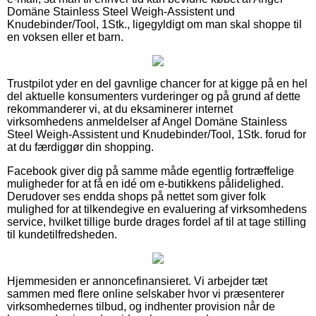
Domäne Stainless Steel Weigh-Assistent und
Knudebinder/Tool, 1Stk., ligegyldigt om man skal shoppe til
en voksen eller et barn.
Trustpilot yder en del gavnlige chancer for at kigge på en hel
del aktuelle konsumenters vurderinger og på grund af dette
rekommanderer vi, at du eksaminerer internet
virksomhedens anmeldelser af Angel Domäne Stainless
Steel Weigh-Assistent und Knudebinder/Tool, 1Stk. forud for
at du færdiggør din shopping.
Facebook giver dig på samme måde egentlig fortræffelige
muligheder for at få en idé om e-butikkens pålidelighed.
Derudover ses endda shops på nettet som giver folk
mulighed for at tilkendegive en evaluering af virksomhedens
service, hvilket tillige burde drages fordel af til at tage stilling
til kundetilfredsheden.
Hjemmesiden er annoncefinansieret. Vi arbejder tæt
sammen med flere online selskaber hvor vi præsenterer
virksomhedernes tilbud, og indhenter provision når de